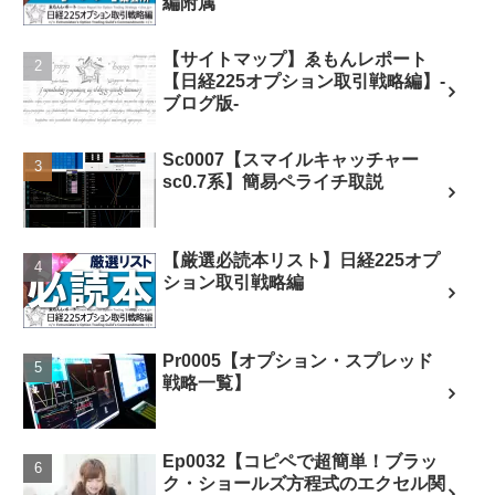
編附属
【サイトマップ】ゑもんレポート
【日経225オプション取引戦略編】-
ブログ版-
Sc0007【スマイルキャッチャー
sc0.7系】簡易ペライチ取説
【厳選必読本リスト】日経225オプ
ション取引戦略編
Pr0005【オプション・スプレッド
戦略一覧】
Ep0032【コピペで超簡単！ブラッ
ク・ショールズ方程式のエクセル関