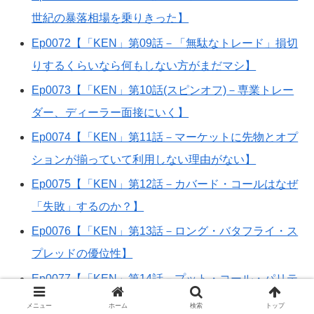
世紀の暴落相場を乗りきった】
Ep0072【「KEN」第09話－「無駄なトレード」損切
りするくらいなら何もしない方がまだマシ】
Ep0073【「KEN」第10話(スピンオフ)－専業トレー
ダー、ディーラー面接にいく】
Ep0074【「KEN」第11話－マーケットに先物とオプ
ションが揃っていて利用しない理由がない】
Ep0075【「KEN」第12話－カバード・コールはなぜ
「失敗」するのか？】
Ep0076【「KEN」第13話－ロング・バタフライ・ス
プレッドの優位性】
Ep0077【「KEN」第14話－プット・コール・パリテ
ィのエスケープ】
メニュー
ホーム
検索
トップ