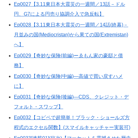
Ep0027【3.11東日本大震災の一週間／13話－ドル
円、G7による円売り協調介入で急反転】
Ep0028【3.11東日本大震災の一週間／14話(終幕)－
月並みの国(Mediocristan)から果ての国(Extremistan)
へ】
Ep0029【奇妙な保険(前編)ーゑもん家の豪邸と債
務】
Ep0030【奇妙な保険(中編)―高値で買い戻すハメ
に】
Ep0031【奇妙な保険(後編)―CDS、クレジット・デ
フォルト・スワップ】
Ep0032【コピペで超簡単！ブラック・ショールズ方
程式のエクセル関数】(スマイルキャッチャー実装可)