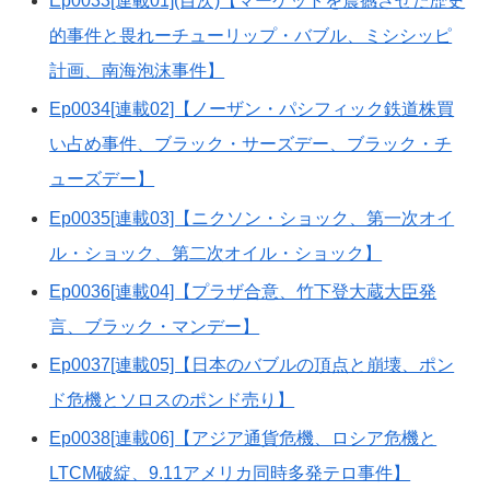
Ep0033[連載01](目次)【マーケットを震撼させた歴史
的事件と畏れーチューリップ・バブル、ミシシッピ
計画、南海泡沫事件】
Ep0034[連載02]【ノーザン・パシフィック鉄道株買
い占め事件、ブラック・サーズデー、ブラック・チ
ューズデー】
Ep0035[連載03]【ニクソン・ショック、第一次オイ
ル・ショック、第二次オイル・ショック】
Ep0036[連載04]【プラザ合意、竹下登大蔵大臣発
言、ブラック・マンデー】
Ep0037[連載05]【日本のバブルの頂点と崩壊、ポン
ド危機とソロスのポンド売り】
Ep0038[連載06]【アジア通貨危機、ロシア危機と
LTCM破綻、9.11アメリカ同時多発テロ事件】