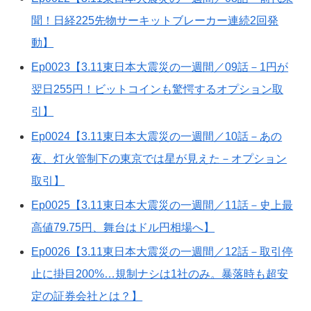
聞！日経225先物サーキットブレーカー連続2回発
動】
Ep0023【3.11東日本大震災の一週間／09話－1円が
翌日255円！ビットコインも驚愕するオプション取
引】
Ep0024【3.11東日本大震災の一週間／10話－あの
夜、灯火管制下の東京では星が見えた－オプション
取引】
Ep0025【3.11東日本大震災の一週間／11話－史上最
高値79.75円、舞台はドル円相場へ】
Ep0026【3.11東日本大震災の一週間／12話－取引停
止に掛目200%…規制ナシは1社のみ。暴落時も超安
定の証券会社とは？】