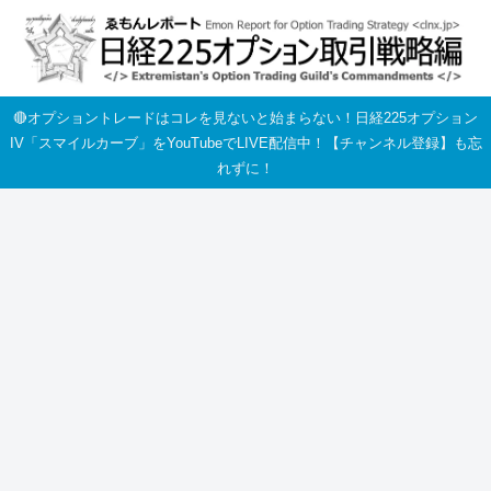
🔴オプショントレードはコレを見ないと始まらない！日経225オプション
IV「スマイルカーブ」をYouTubeでLIVE配信中！【チャンネル登録】も忘
れずに！