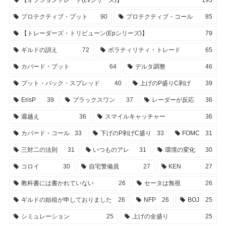
【オプショントレード(Lvシリーズ)】
193
プロテクティブ・プット
90
プロテクティブ・コール
85
【トレーダーズ・トリビューン(Epシリーズ)】
79
ギルドの訓え
72
ボラティリティ・トレード
65
カバード・プット
64
デルタ調整
46
プット・バック・スプレッド
40
上げのP盛りC剥げ
39
ErisP
39
ブラックスワン
37
レーダーが反応
36
週越え
36
スマイルキャッチャー
36
カバード・コール
33
下げのP剥げC盛り
33
FOMC
31
三対二の法則
31
いつものアレ
31
環境の変化
30
コロイ
30
自宅警備員
27
KEN
27
教科書には書かれていない
26
セータは無視
26
ギルドの始祖が申しておりました
26
NFP
26
BOJ
25
シミュレーション
25
上げの全盛り
25