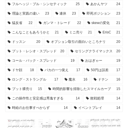
フルヘッジ・ブル・シンセティック
25
あかんヤツ
24
理論と実践の違い
23
連休
23
即死ポジション
23
猛反省
22
ガンマ・トレード
22
skewの変化
21
こんなこともあろうかと
21
ミニ売り
21
ErisC
21
ドッスン
20
オプション取引の面白いところナリ
20
プット・レシオ・スプレッド
20
セリングクライマックス
20
コール・バック・スプレッド
19
おはぎゃー
19
ドヤ顔
18
バカの一つ覚え
17
50円は誤差
17
ロング・ストラングル
17
魔水
16
ドテン
16
プット裸売り
15
時間的影響を排除したスマイルカーブ
15
この操作性と安定感は秀逸すぎる
14
敗戦処理
14
時給のお仕事すべからず
14
イベントプレイ
14