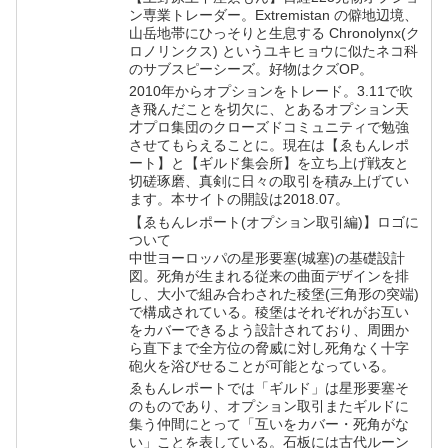
ン専業トレーダー。Extremistan の僻地辺境、
山岳地帯にひっそりと生息する Chronolynx(ク
ロノリンクス) というユキヒョウに似たネコ科
のサブスピーシーズ。好物はクズOP。
2010年からオプションをトレード。3.11で吹
き飛んだことを切欠に、とあるオプション天
才プロ集団のクローズドコミュニティで勉強
させてもらえることに。現在は【ゑもんレポ
ート】と【ギルド集会所】を立ち上げ戦友と
切磋琢磨、真剣に日々の取引を積み上げてい
ます。本サイトの開設は2018.07。
【ゑもんレポート(オプション取引編)】ロゴに
ついて
中世ヨーロッパの星形要塞(城塞)の基礎設計
図。死角が生まれる従来の曲面デザインを排
し、大小で組み合わされた稜堡(三角形の突端)
で構成されている。稜堡はそれぞれがお互い
をカバーできるよう設計されており、周囲か
ら直下まで全方位の脅威に対し死角なく十字
砲火を浴びせることが可能となっている。
ゑもんレポートでは「ギルド」は星形要塞そ
のものであり、オプション取引またギルドに
集う仲間にとって「互いをカバー・死角がな
い」ことを表している。石板には古代ルーン