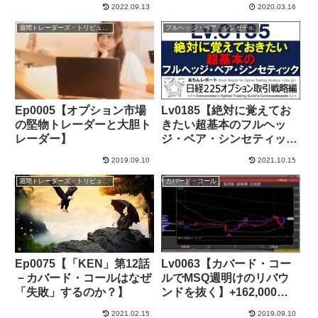
2022.09.13
2020.03.16
へ】+113,000円
週間トレーダーズ・トリビューン
フルヘッジ・ベア・シンセティック
Ep0005【オプション市場
Lv0185【絶対に覚えてお
の堅物トレーダーと大胆ト
きたい超基本のフルヘッ
レーダー】
ジ・ベア・シンセティッ
ク】+70,000円
2019.09.10
2021.10.15
週間トレーダーズ・トリビューン
カバード・コール
Ep0075【「KEN」第12話
Lv0063【カバード・コー
－カバード・コールはなぜ
ルでMSQ週明けのリバウ
「失敗」するのか？】
ンドを抜く】+162,000
JPY
2021.02.15
2019.09.10