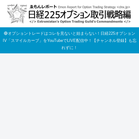
🔴オプショントレードはコレを見ないと始まらない！日経225オプション
IV「スマイルカーブ」をYouTubeでLIVE配信中！【チャンネル登録】も忘
れずに！