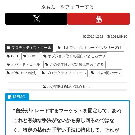
ゑもん。をフォローする
2018.12.19
2019.09.10
プロテクティブ・コール
【オプショントレード(Lvシリーズ)】
BOJ
FOMC
オプション取引の面白いところナリ
カバード・コール
この操作性と安定感は秀逸すぎる
バカの一つ覚え
プロテクティブ・コール
一片の悔いナシ
この記事は
約2分
で読めます。
“自分がトレードするマーケットを固定して、あれ
これと有効な手法がないかを探し回るのではな
く、特定の枯れた手堅い手法に特化して、それが