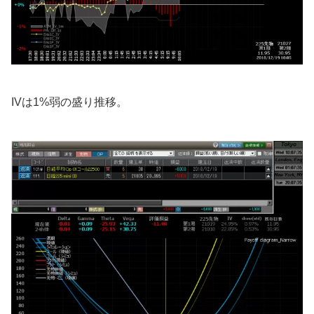
IVは1%弱の盛り推移。