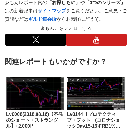
ゑもんレポート内の
「お探しもの」
や
「4つのシリーズ」
別の新着記事は
サイトマップ
をご覧ください。ご意見・ご
質問などは
ギルド集会所
からお気軽にどうぞ。
ゑもん。をフォローする
関連レポートもいかがですか？
ショート・ストラングル、ショート・ストラドル
プロテクティブ・プット
Lv0008(2018.08.16)【不発
Lv0144【プロテクティ
のショート・ストラング
ブ・プット｜(コロナショ
ル】+2,000円
ックDay15-16)FRB1%緊
急(再)利下げ、ゼロ金利