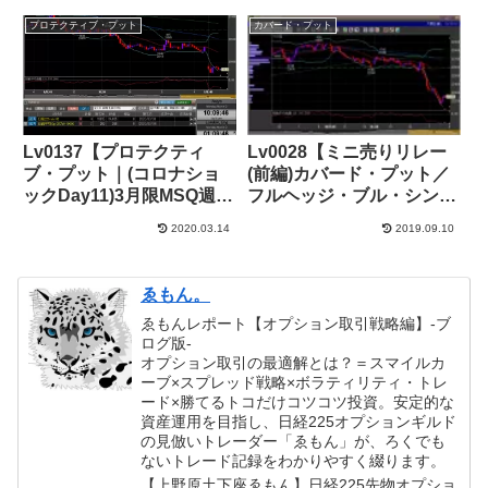
プロテクティブ・プット
カバード・プット
Lv0137【プロテクティ
Lv0028【ミニ売りリレー
ブ・プット｜(コロナショ
(前編)カバード・プット／
ックDay11)3月限MSQ週、
フルヘッジ・ブル・シンセ
寄り付き下窓20000円割
ティック】+476,000円
2020.03.14
2019.09.10
れ】+248,000円
ゑもん。
ゑもんレポート【オプション取引戦略編】-ブ
ログ版-
オプション取引の最適解とは？＝スマイルカ
ーブ×スプレッド戦略×ボラティリティ・トレ
ード×勝てるトコだけコツコツ投資。安定的な
資産運用を目指し、日経225オプションギルド
の見倣いトレーダー「ゑもん」が、ろくでも
ないトレード記録をわかりやすく綴ります。
【上野原土下座ゑもん】日経225先物オプショ