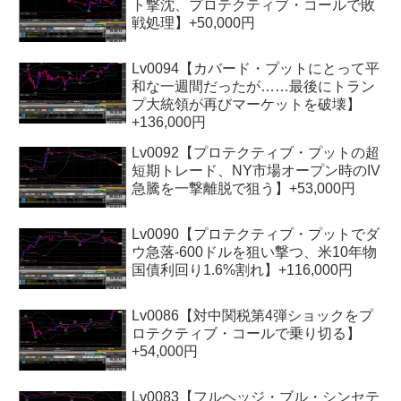
ト撃沈、プロテクティブ・コールで敗
戦処理】+50,000円
Lv0094【カバード・プットにとって平
和な一週間だったが……最後にトラン
プ大統領が再びマーケットを破壊】
+136,000円
Lv0092【プロテクティブ・プットの超
短期トレード、NY市場オープン時のIV
急騰を一撃離脱で狙う】+53,000円
Lv0090【プロテクティブ・プットでダ
ウ急落‐600ドルを狙い撃つ、米10年物
国債利回り1.6%割れ】+116,000円
Lv0086【対中関税第4弾ショックをプ
ロテクティブ・コールで乗り切る】
+54,000円
Lv0083【フルヘッジ・ブル・シンセテ