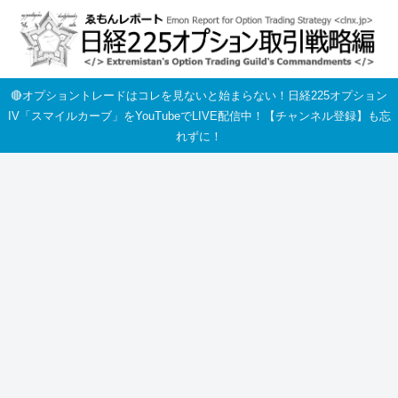
🔴オプショントレードはコレを見ないと始まらない！日経225オプション
IV「スマイルカーブ」をYouTubeでLIVE配信中！【チャンネル登録】も忘
れずに！