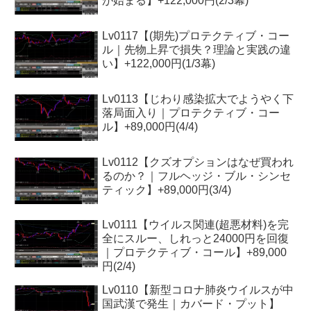
が始まる】+122,000円(2/3幕)
Lv0117【(期先)プロテクティブ・コー
ル｜先物上昇で損失？理論と実践の違
い】+122,000円(1/3幕)
Lv0113【じわり感染拡大でようやく下
落局面入り｜プロテクティブ・コー
ル】+89,000円(4/4)
Lv0112【クズオプションはなぜ買われ
るのか？｜フルヘッジ・ブル・シンセ
ティック】+89,000円(3/4)
Lv0111【ウイルス関連(超悪材料)を完
全にスルー、しれっと24000円を回復
｜プロテクティブ・コール】+89,000
円(2/4)
Lv0110【新型コロナ肺炎ウイルスが中
国武漢で発生｜カバード・プット】