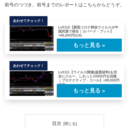
前号のつづき。前号までのレポートはこちらからどうぞ。
Lv0110【新型コロナ肺炎ウイルスが中
国武漢で発生｜カバード・プット】
+89,000円(1/4)
今回のレポートは中国で発生した新型コロナ肺
炎ウイルスに対応したトレードを行っていった
レポ……
Lv0111【ウイルス関連(超悪材料)を完
全にスルー、しれっと24000円を回復
｜プロテクティブ・コール】+89,000円
(2/4)
前号のつづき。前号のレポートはこちらからど
うぞ。2020.01.22(水)15:15 東……
目次