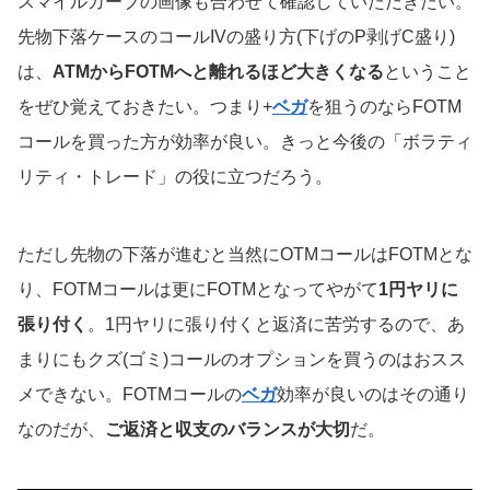
スマイルカーブの画像も合わせて確認していただきたい。
先物下落ケースのコールIVの盛り方(下げのP剥げC盛り)
は、
ATMからFOTMへと離れるほど大きくなる
ということ
をぜひ覚えておきたい。つまり+
ベガ
を狙うのならFOTM
コールを買った方が効率が良い。きっと今後の「ボラティ
リティ・トレード」の役に立つだろう。
ただし先物の下落が進むと当然にOTMコールはFOTMとな
り、FOTMコールは更にFOTMとなってやがて
1円ヤリに
張り付く
。1円ヤリに張り付くと返済に苦労するので、あ
まりにもクズ(ゴミ)コールのオプションを買うのはおスス
メできない。FOTMコールの
ベガ
効率が良いのはその通り
なのだが、
ご返済と収支のバランスが大切
だ。