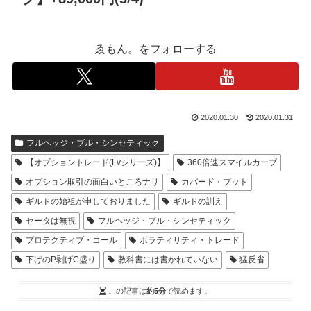
ゑもん。をフォローする
2020.01.30
2020.01.31
フルヘッジ・ブル・シンセティック
【オプショントレード(Lvシリーズ)】
360倍速スマイルカーブ
オプション取引の面白いところナリ
カバード・プット
ギルドの始祖が申しておりました
ギルドの訓え
セータは無視
フルヘッジ・ブル・シンセティック
プロテクティブ・コール
ボラティリティ・トレード
下げのP剥げC盛り
教科書には書かれていない
猛反省
この記事は
約5分
で読めます。