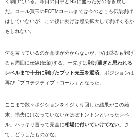
く剥げている。昨日の日中とNSに盛った分の巻き戻し
だ。コール買玉のFOTMコールまでは今のところ伝染剥げ
はしていないが、この後に剥げは感染拡大して剥げくるか
もしれない。
何を言っているのか意味が分からないが、IVは盛るも剥げ
るも周囲に伝線(伝染)する。一先ずは
剥げ過ぎと思われる
レベルまで十分に剥げたプット売玉を返済
。ポジションは
再び「プロテクティブ・コール」となった。
ここまで散々ポジションをイジくり回した結果がこの始
末、損失にはなっていないがほぼトントンといったレベ
ル。ハッキリ言って完全に
相場に付いていけてない
。さ
て、どうしたものかな。