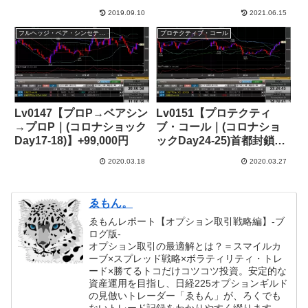
りを狙う】+49,000 JPY
の課題】+128,000円
2019.09.10
2021.06.15
フルヘッジ・ベア・シンセティック
プロテクティブ・コール
Lv0147【プロP→ベアシン
Lv0151【プロテクティ
→プロP｜(コロナショック
ブ・コール｜(コロナショ
Day17-18)】+99,000円
ックDay24-25)首都封鎖前
夜？感染爆発寸前、緊迫の
2020.03.18
2020.03.27
金曜ナイト】+244,000円
ゑもん。
ゑもんレポート【オプション取引戦略編】-ブ
ログ版-
オプション取引の最適解とは？＝スマイルカ
ーブ×スプレッド戦略×ボラティリティ・トレ
ード×勝てるトコだけコツコツ投資。安定的な
資産運用を目指し、日経225オプションギルド
の見倣いトレーダー「ゑもん」が、ろくでも
ないトレード記録をわかりやすく綴ります。