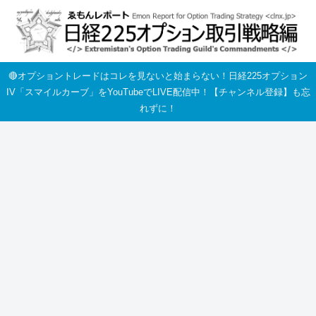
🔴オプショントレードはコレを見ないと始まらない！日経225オプション
IV「スマイルカーブ」をYouTubeでLIVE配信中！【チャンネル登録】も忘
れずに！