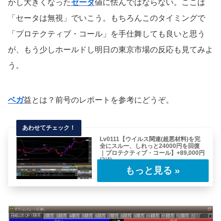
かし大きくなった
セータ
値に怯んではならない。ここは
「セータは無視」でいこう。もちろんこのタイミングで
「プロテクティブ・コール」を手仕舞しても良いと思う
が、もう少しホールドし明日の東京市場の反応も見てみよ
う。
ベガ
益とは？前号のレポートを参考にどうぞ。
Lv0111【ウイルス関連(超悪材料)を完
全にスルー、しれっと24000円を回復
｜プロテクティブ・コール】+89,000円
(2/4)
前号のつづき。前号のレポートはこちらからど
うぞ。2020.01.22(水)15:15 東……