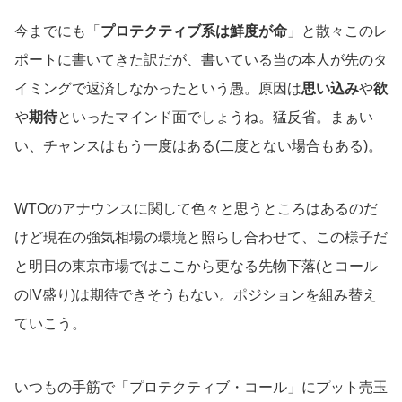
今までにも「
プロテクティブ系は鮮度が命
」と散々このレ
ポートに書いてきた訳だが、書いている当の本人が先のタ
イミングで返済しなかったという愚。原因は
思い込み
や
欲
や
期待
といったマインド面でしょうね。猛反省。まぁい
い、チャンスはもう一度はある(二度とない場合もある)。
WTOのアナウンスに関して色々と思うところはあるのだ
けど現在の強気相場の環境と照らし合わせて、この様子だ
と明日の東京市場ではここから更なる先物下落(とコール
のIV盛り)は期待できそうもない。ポジションを組み替え
ていこう。
いつもの手筋で「プロテクティブ・コール」にプット売玉