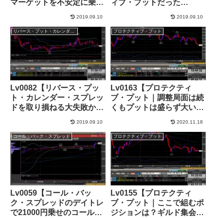
マーケットを不安定に乗り
ィブ・プットだった
切る】+155,000円
が……】-57,000円
2019.09.10
2019.09.10
リバース・プット・カレンダー・スプレッド
プロテクティブ・プット
Lv0082【リバース・プッ
Lv0163【プロテクティ
ト・カレンダー・スプレッ
ブ・プット｜調整局面は続
ドを取り損ねる大失敗から
くもプットは盛らず大いな
のリカバー】+165,000円
る違和感】+124,000円
2019.09.10
2020.11.18
コール・バック・スプレッド
プロテクティブ・プット
Lv0059【コール・バッ
Lv0155【プロテクティ
ク・スプレッドのデイトレ
ブ・プット｜ここで組むポ
で21000円乗せのコール盛
ジションは？ギルド集会所