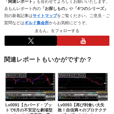
「関連レポート」
も合わせてよろしくお願いいたします。
ゑもんレポート内の
「お探しもの」
や
「4つのシリーズ」
別の新着記事は
サイトマップ
をご覧ください。ご意見・ご
質問などは
ギルド集会所
からお気軽にどうぞ。
ゑもん。をフォローする
関連レポートもいかがですか？
カバード・プット
プロテクティブ・プット
Lv0091【カバード・プッ
Lv0093【再び利食い大失
トで8月の不安定な劇場型
敗！自信満々のプロテクテ