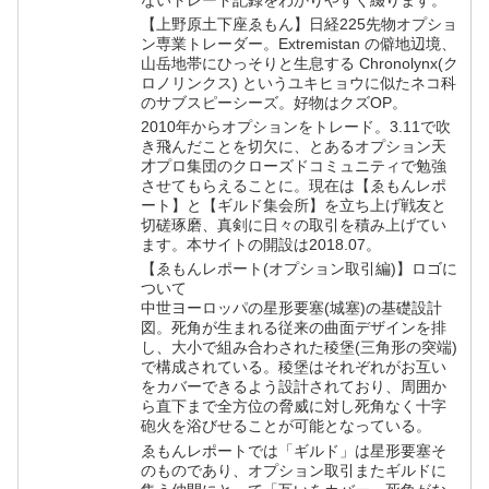
【上野原土下座ゑもん】日経225先物オプショ
ン専業トレーダー。Extremistan の僻地辺境、
山岳地帯にひっそりと生息する Chronolynx(ク
ロノリンクス) というユキヒョウに似たネコ科
のサブスピーシーズ。好物はクズOP。
2010年からオプションをトレード。3.11で吹
き飛んだことを切欠に、とあるオプション天
才プロ集団のクローズドコミュニティで勉強
させてもらえることに。現在は【ゑもんレポ
ート】と【ギルド集会所】を立ち上げ戦友と
切磋琢磨、真剣に日々の取引を積み上げてい
ます。本サイトの開設は2018.07。
【ゑもんレポート(オプション取引編)】ロゴに
ついて
中世ヨーロッパの星形要塞(城塞)の基礎設計
図。死角が生まれる従来の曲面デザインを排
し、大小で組み合わされた稜堡(三角形の突端)
で構成されている。稜堡はそれぞれがお互い
をカバーできるよう設計されており、周囲か
ら直下まで全方位の脅威に対し死角なく十字
砲火を浴びせることが可能となっている。
ゑもんレポートでは「ギルド」は星形要塞そ
のものであり、オプション取引またギルドに