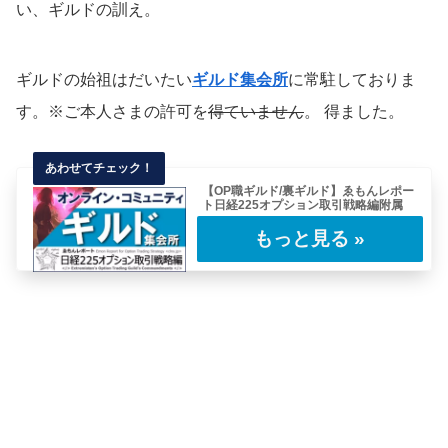
い、ギルドの訓え。
ギルドの始祖はだいたい
ギルド集会所
に常駐しておりま
す。※ご本人さまの許可を
得ていません
。 得ました。
【OP職ギルド/裏ギルド】ゑもんレポー
ト日経225オプション取引戦略編附属
2018年10月、日経225先物オプション取引に
ついて気軽にコミュニケーションが取れる
チ……