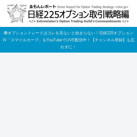
🔴オプショントレードはコレを見ないと始まらない！日経225オプション
IV「スマイルカーブ」をYouTubeでLIVE配信中！【チャンネル登録】も忘
れずに！