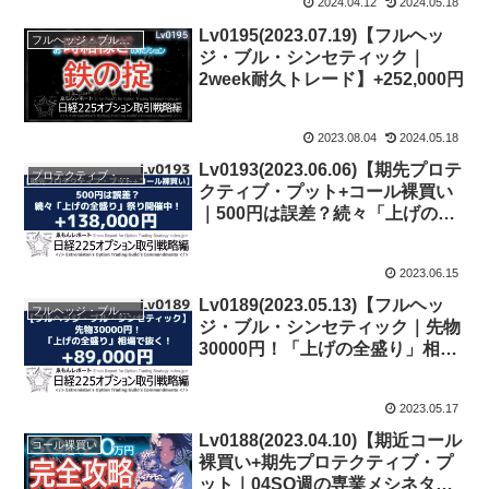
2024.04.12
2024.05.18
Lv0195(2023.07.19)【フルヘッ
フルヘッジ・ブル・シンセティック
ジ・ブル・シンセティック｜
2week耐久トレード】+252,000円
2023.08.04
2024.05.18
Lv0193(2023.06.06)【期先プロテ
プロテクティブ・プット
クティブ・プット+コール裸買い
｜500円は誤差？続々「上げの全
盛り」祭り開催中！】+138,000円
2023.06.15
Lv0189(2023.05.13)【フルヘッ
フルヘッジ・ブル・シンセティック
ジ・ブル・シンセティック｜先物
30000円！「上げの全盛り」相場
で抜く！】+89,000円
2023.05.17
Lv0188(2023.04.10)【期近コール
コール裸買い
裸買い+期先プロテクティブ・プ
ット｜04SQ週の専業メシネタ】