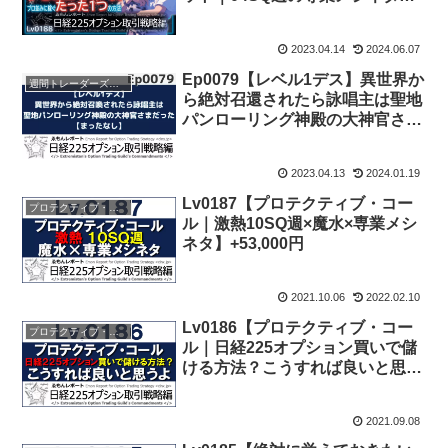
+205,000円
2023.04.14
2024.06.07
Ep0079【レベル1デス】異世界か
週間トレーダーズ・トリビューン
ら絶対召還されたら詠唱主は聖地
パンローリング神殿の大神官さま
だった【まったなし】
2023.04.13
2024.01.19
Lv0187【プロテクティブ・コー
プロテクティブ・コール
ル｜激熱10SQ週×魔水×専業メシ
ネタ】+53,000円
2021.10.06
2022.02.10
Lv0186【プロテクティブ・コー
プロテクティブ・コール
ル｜日経225オプション買いで儲
ける方法？こうすれば良いと思う
よ】+339,000円
2021.09.08