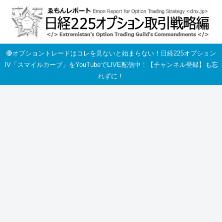
🔴オプショントレードはコレを見ないと始まらない！日経225オプション
IV「スマイルカーブ」をYouTubeでLIVE配信中！【チャンネル登録】も忘
れずに！