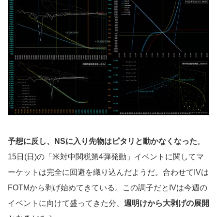
予想に反し、NSに入り先物はピタリと動かなくなった
。
15日(日)の「米対中関税第4弾発動」イベントに関してマ
ーケットは完全に回避を織り込んだようだ。合わせてIVは
FOTMから剥げ始めてきている。この調子だとIVは今週の
イベントに向けて盛ってきた分、
週明けから大剥げの展開