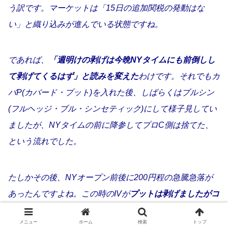
う訳です。マーケットは「15日の追加関税の発動はな
い」と織り込みが進んでいる状態ですね。
であれば、
「週明けの剥げは今晩NYタイムにも前倒しし
て剥げてくるはず」と読みを変えた
わけです。それでもカ
バP(カバード・プット)を入れた後、しばらくはブルシン
(フルヘッジ・ブル・シンセティック)にして様子見してい
ましたが、NYタイムの前に降参してプロC側は捨てた、
という流れでした。
たしかその後、NYオープン前後に200円程の急騰急落が
あったんですよね。この時のIVが
プットは剥げましたがコ
ールは盛った
んですよ。既にプロCは損切りで返してしま
メニュー
ホーム
検索
トップ
っていましたが、SC(スマイルキャッチャー)シミュレー