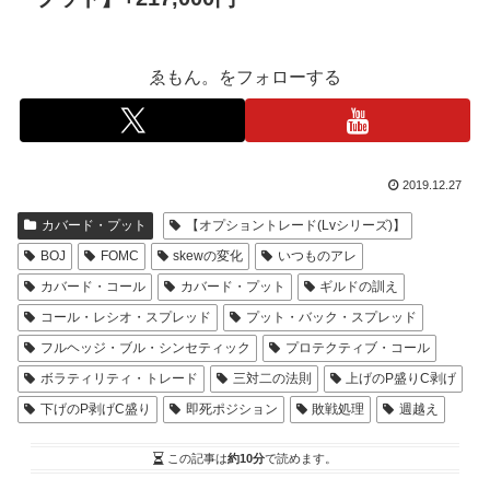
ゑもん。をフォローする
2019.12.27
カバード・プット
【オプショントレード(Lvシリーズ)】
BOJ
FOMC
skewの変化
いつものアレ
カバード・コール
カバード・プット
ギルドの訓え
コール・レシオ・スプレッド
プット・バック・スプレッド
フルヘッジ・ブル・シンセティック
プロテクティブ・コール
ボラティリティ・トレード
三対二の法則
上げのP盛りC剥げ
下げのP剥げC盛り
即死ポジション
敗戦処理
週越え
この記事は
約10分
で読めます。