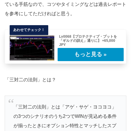
ている手筋なので、コツやタイミングなどは過去レポート
を参考にしてただければと思う。
Lv0068【プロテクティブ・プットを
「ギルドの訓え」通りに】 +65,000
JPY
"僕は底で買おうとはしないし、天井で売り抜
けようとも考えない。機が熟すまでトレードは
しな……
「三対二の法則」とは？
「三対二の法則」とは「アゲ・サゲ・ヨコヨコ」
の3つのシナリオのうち2つでWINが見込める条件
が揃ったときにオプション特性とマッチしたスプ