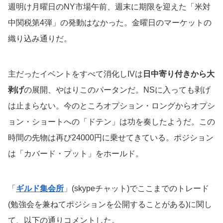
週明け月曜日のNY市場午前、週末に期限を迎えた「米対
中関税第4弾」の発動はなかった。金曜日のマーケットの
織り込み通りだ。
主だったイベントをすべて消化しIVは
日中寄り付きから大
剥げ
の展開、やはりこのパータンだ。NSに入っても剥げ
は止まらない。今のところオプション・ロングからオプシ
ョン・ショートへの「ドテン」は功を奏したようだ。この
時間の先物は再び24000円に乗せてきている。ポジション
は「カバード・プット」をホールド。
「
ギルド集会所
」(skypeチャット)でここまでのトレード
(勉強会を兼ねてポジションを公開することがある)に関し
て、以下の通りコメントした。