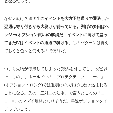
となる
だろう。
なぜ大剥げ？週後半の
イベントを大方予想通りで通過した
翌週は寄り付きから大剥げが待っている。剥げの要因はヘ
ッジ玉(オプション買い)の解消だ
。
イベントに向けて盛っ
てきたIVはイベントの通過で剥げる
、このパターンは覚え
ておくと色々と使えるので便利だ。
つまり先物が停滞してしまった(読みを外してしまった)以
上、このままホールド中の「プロテクティブ・コール」
(オプション・ロング)では週明けの大剥げに巻き込まれる
ことになる。先の「三対二の法則」で言うところの「ヨコ
ヨコ×」のマズイ展開となりそうだ。早速ポジションをイ
ジっていこう。