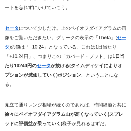
ートを忘れずにかけていこう。
セータ
について少しだけ。上のペイオフダイアグラムの画
像をご覧いただきたい。グリークの表示の「
Theta
」(
セー
タ
)の値は「+10.24」となっている。これは1日当たり
「+10.24円」、つまりこの「カバード・プット」は
1日当
たり10240円の
セータ
が抜ける(タイムディケイによりオ
プションが減価していく)ポジション
、ということにな
る。
見立て通りレンジ相場が続くのであれば、時間経過と共に
徐々にペイオフダイアグラム山が高くなっていく(スプレ
ッドに評価益が乗っていく)
様子が見れるはずだ。