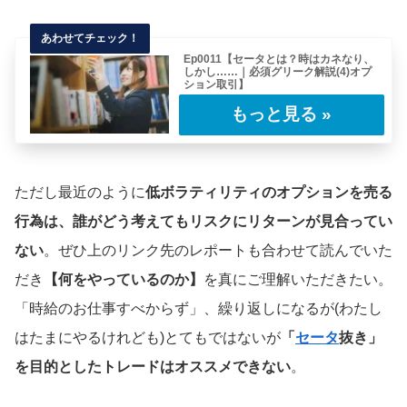
Ep0011【セータとは？時はカネなり、
しかし……｜必須グリーク解説(4)オプ
ション取引】
(目次へもどる)“時は金であることを忘れてはな
らない。1日の勤労によって10シリングを
稼……
ただし最近のように
低ボラティリティのオプションを売る
行為は、誰がどう考えてもリスクにリターンが見合ってい
ない
。ぜひ上のリンク先のレポートも合わせて読んでいた
だき
【何をやっているのか】
を真にご理解いただきたい。
「時給のお仕事すべからず」、繰り返しになるが(わたし
はたまにやるけれども)とてもではないが
「
セータ
抜き」
を目的としたトレードはオススメできない
。