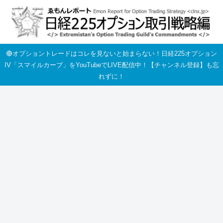
🔴オプショントレードはコレを見ないと始まらない！日経225オプション
IV「スマイルカーブ」をYouTubeでLIVE配信中！【チャンネル登録】も忘
れずに！