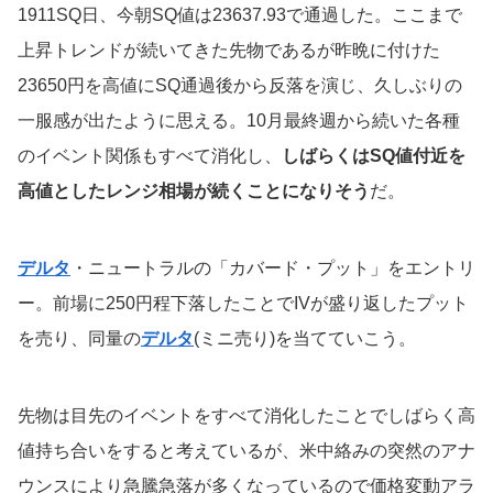
1911SQ日、今朝SQ値は23637.93で通過した。ここまで
上昇トレンドが続いてきた先物であるが昨晩に付けた
23650円を高値にSQ通過後から反落を演じ、久しぶりの
一服感が出たように思える。10月最終週から続いた各種
のイベント関係もすべて消化し、
しばらくはSQ値付近を
高値としたレンジ相場が続くことになりそう
だ。
デルタ
・ニュートラルの「カバード・プット」をエントリ
ー。前場に250円程下落したことでIVが盛り返したプット
を売り、同量の
デルタ
(ミニ売り)を当てていこう。
先物は目先のイベントをすべて消化したことでしばらく高
値持ち合いをすると考えているが、米中絡みの突然のアナ
ウンスにより急騰急落が多くなっているので価格変動アラ