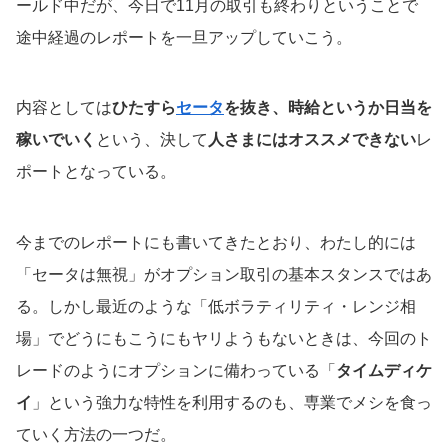
ールド中だが、今日で11月の取引も終わりということで
途中経過のレポートを一旦アップしていこう。
内容としては
ひたすら
セータ
を抜き、時給というか日当を
稼いでいく
という、決して
人さまにはオススメできない
レ
ポートとなっている。
今までのレポートにも書いてきたとおり、わたし的には
「セータは無視」がオプション取引の基本スタンスではあ
る。しかし最近のような「低ボラティリティ・レンジ相
場」でどうにもこうにもヤリようもないときは、今回のト
レードのようにオプションに備わっている「
タイムディケ
イ
」という強力な特性を利用するのも、専業でメシを食っ
ていく方法の一つだ。