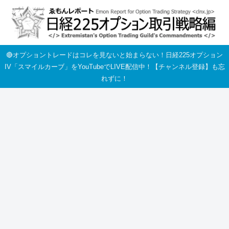
🔴オプショントレードはコレを見ないと始まらない！日経225オプション
IV「スマイルカーブ」をYouTubeでLIVE配信中！【チャンネル登録】も忘
れずに！