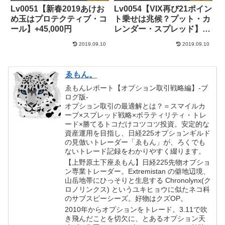
Lv0051【新春2019あけお
Lv0054【VIX再び21ポイン
め玉はプロテクティブ・コ
ト乗せは兆候？プット・カ
ール】+45,000円
レンダー・スプレッド】
+243,000円
2019.09.10
2019.09.10
ゑもん。
ゑもんレポート【オプション取引戦略編】-ブ
ログ版-
オプション取引の最適解とは？＝スマイルカ
ーブ×スプレッド戦略×ボラティリティ・トレ
ード×勝てるトコだけコツコツ投資。安定的な
資産運用を目指し、日経225オプションギルド
の見倣いトレーダー「ゑもん」が、ろくでも
ないトレード記録をわかりやすく綴ります。
【上野原土下座ゑもん】日経225先物オプショ
ン専業トレーダー。Extremistan の僻地辺境、
山岳地帯にひっそりと生息する Chronolynx(ク
ロノリンクス) というユキヒョウに似たネコ科
のサブスピーシーズ。好物はクズOP。
2010年からオプションをトレード。3.11で吹
き飛んだことを切欠に、とあるオプション天