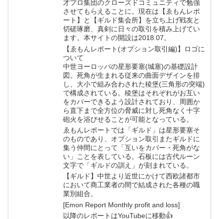
才プロ集団のクローズドコミュニティで勉強
させてもらえることに。現在は【ゑもんレポ
ート】と【ギルド集会所】を立ち上げ戦友と
切磋琢磨、真剣に日々の取引を積み上げてい
ます。本サイトの開設は2018.07。
【ゑもんレポート(オプション取引編)】ロゴに
ついて
中世ヨーロッパの星形要塞(城塞)の基礎設計
図。死角が生まれる従来の曲面デザインを排
し、大小で組み合わされた稜堡(三角形の突端)
で構成されている。稜堡はそれぞれがお互い
をカバーできるよう設計されており、周囲か
ら直下まで全方位の脅威に対し死角なく十字
砲火を浴びせることが可能となっている。
ゑもんレポートでは「ギルド」は星形要塞そ
のものであり、オプション取引またギルドに
集う仲間にとって「互いをカバー・死角がな
い」ことを表している。石板には古代ルーン
文字で「ギルドの訓え」が刻まれている。
【ギルド】中世より近世にかけて西欧諸都市
において商工業者の間で結成された各種の職
業別組合。
[Emon Report Monthly profit and loss]
以降のレポートはYouTubeに移動👍