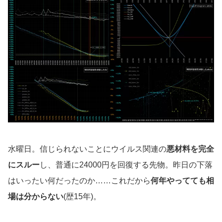
水曜日。信じられないことにウイルス関連の
悪材料を完全
にスルー
し、普通に24000円を回復する先物。昨日の下落
はいったい何だったのか……これだから
何年やってても相
場は分からない
(歴15年)。