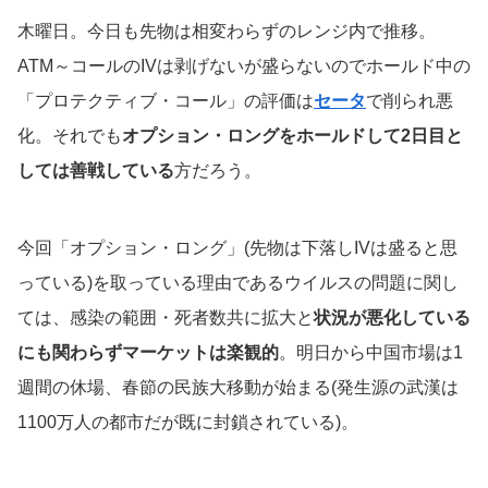
木曜日。今日も先物は相変わらずのレンジ内で推移。
ATM～コールのIVは剥げないが盛らないのでホールド中の
「プロテクティブ・コール」の評価は
セータ
で削られ悪
化。それでも
オプション・ロングをホールドして2日目と
しては善戦している
方だろう。
今回「オプション・ロング」(先物は下落しIVは盛ると思
っている)を取っている理由であるウイルスの問題に関し
ては、感染の範囲・死者数共に拡大と
状況が悪化している
にも関わらずマーケットは楽観的
。明日から中国市場は1
週間の休場、春節の民族大移動が始まる(発生源の武漢は
1100万人の都市だが既に封鎖されている)。