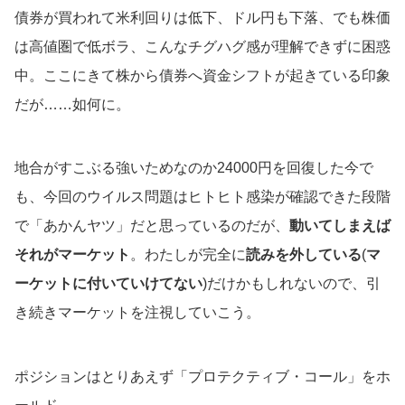
債券が買われて米利回りは低下、ドル円も下落、でも株価
は高値圏で低ボラ、こんなチグハグ感が理解できずに困惑
中。ここにきて株から債券へ資金シフトが起きている印象
だが……如何に。
地合がすこぶる強いためなのか24000円を回復した今で
も、今回のウイルス問題はヒトヒト感染が確認できた段階
で「あかんヤツ」だと思っているのだが、
動いてしまえば
それがマーケット
。わたしが完全に
読みを外している
(
マ
ーケットに付いていけてない
)だけかもしれないので、引
き続きマーケットを注視していこう。
ポジションはとりあえず「プロテクティブ・コール」をホ