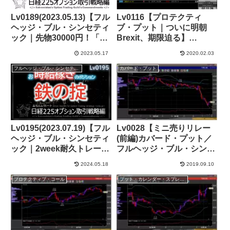
Lv0189(2023.05.13)【フル
Lv0116【プロテクティ
ヘッジ・ブル・シンセティ
ブ・プット｜ついに明朝
ック｜先物30000円！「上
Brexit、期限迫る】
げの全盛り」相場で抜
+118,000円
2023.05.17
2020.02.03
く！】+89,000円
フルヘッジ・ブル・シンセティック
カバード・プット
Lv0195(2023.07.19)【フル
Lv0028【ミニ売りリレー
ヘッジ・ブル・シンセティ
(前編)カバード・プット／
ック｜2week耐久トレー
フルヘッジ・ブル・シンセ
ド】+252,000円
ティック】+476,000円
2024.05.18
2019.09.10
プロテクティブ・コール
プット・カレンダー・スプレッド