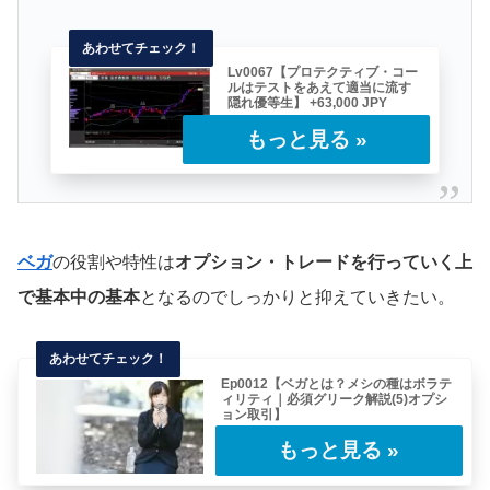
Lv0067【プロテクティブ・コー
ルはテストをあえて適当に流す
隠れ優等生】 +63,000 JPY
"みんないつも僕がどんなコンピュター
モデルを駆使しているか知りたがるけ
ど、そんなものは株……
ベガ
の役割や特性は
オプション・トレードを行っていく上
で基本中の基本
となるのでしっかりと抑えていきたい。
Ep0012【ベガとは？メシの種はボラテ
ィリティ｜必須グリーク解説(5)オプシ
ョン取引】
(目次へもどる)“ブラック・ショールズの公式に
基づく標準的なアプローチでは、確率分布は
正……