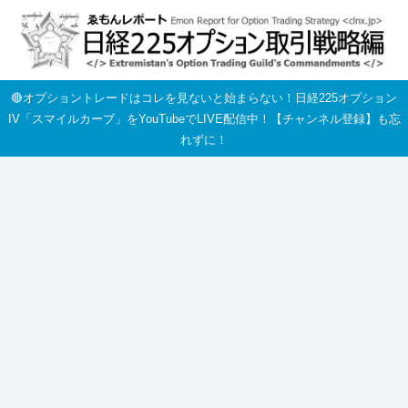
🔴オプショントレードはコレを見ないと始まらない！日経225オプション
IV「スマイルカーブ」をYouTubeでLIVE配信中！【チャンネル登録】も忘
れずに！