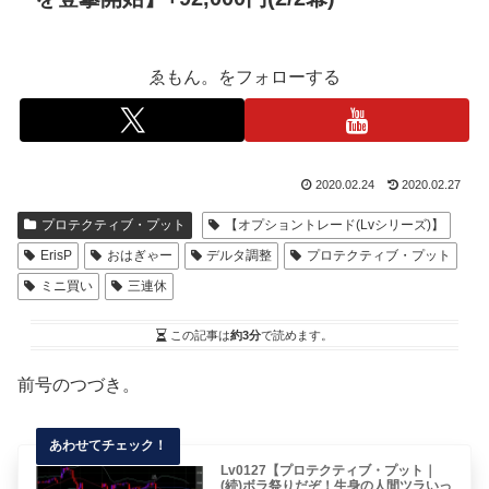
ゑもん。をフォローする
2020.02.24
2020.02.27
プロテクティブ・プット
【オプショントレード(Lvシリーズ)】
ErisP
おはぎゃー
デルタ調整
プロテクティブ・プット
ミニ買い
三連休
この記事は
約3分
で読めます。
前号のつづき。
Lv0127【プロテクティブ・プット｜
(続)ボラ祭りだぞ！生身の人間ツラいっ