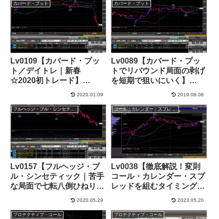
カバード・プット
カバード・プット
Lv0109【カバード・プッ
Lv0089【カバード・プッ
ト／デイトレ｜新春
トでリバウンド局面の剥げ
☆2020初トレード】
を短期で狙いにいく】
+69,000円
+25,000円
2020.01.09
2019.08.08
フルヘッジ・ブル・シンセティック
コール・カレンダー・スプレッド
Lv0157【フルヘッジ・ブ
Lv0038【徹底解説！変則
ル・シンセティック｜苦手
コール・カレンダー・スプ
な局面で七転八倒ひねり出
レッドを組むタイミングや
し】+123,000円
罠とは？／1811SQ通過】
2020.05.29
2023.05.20
+12,000円
プロテクティブ・コール
プロテクティブ・コール