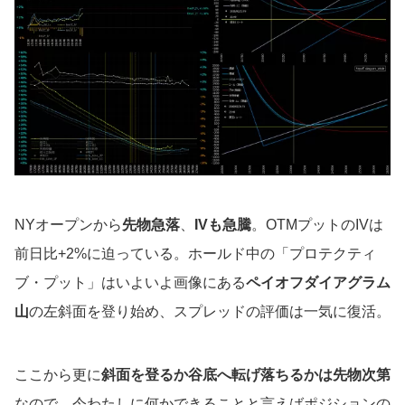
NYオープンから
先物急落
、
IVも急騰
。OTMプットのIVは
前日比+2%に迫っている。ホールド中の「プロテクティ
ブ・プット」はいよいよ画像にある
ペイオフダイアグラム
山
の左斜面を登り始め、スプレッドの評価は一気に復活。
ここから更に
斜面を登るか谷底へ転げ落ちるかは先物次第
なので、今わたしに何かできることと言えばポジションの