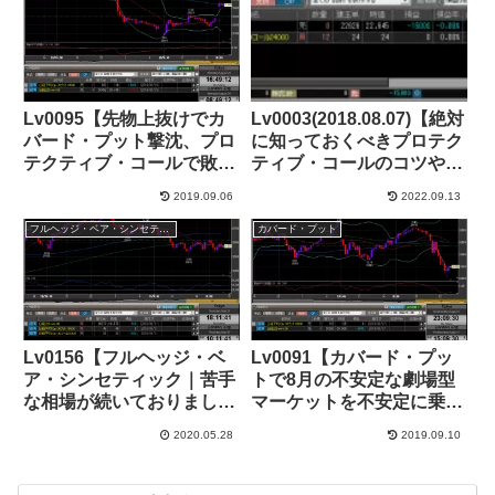
Lv0095【先物上抜けでカ
Lv0003(2018.08.07)【絶対
バード・プット撃沈、プロ
に知っておくべきプロテク
テクティブ・コールで敗戦
ティブ・コールのコツやベ
処理】+50,000円
ストタイミング】+39,000
2019.09.06
2022.09.13
円
フルヘッジ・ベア・シンセティック
カバード・プット
Lv0156【フルヘッジ・ベ
Lv0091【カバード・プッ
ア・シンセティック｜苦手
トで8月の不安定な劇場型
な相場が続いておりまし
マーケットを不安定に乗り
て】+41,000円
切る】+155,000円
2020.05.28
2019.09.10