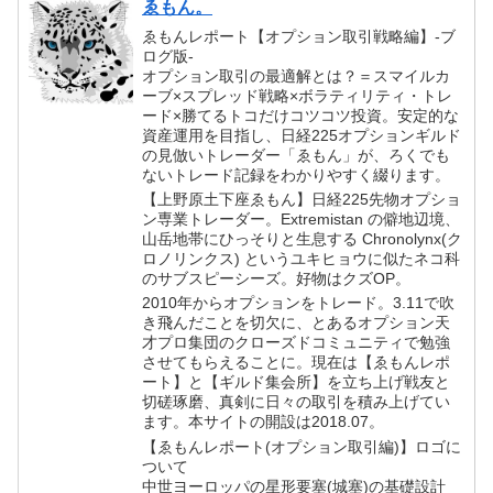
ゑもん。
ゑもんレポート【オプション取引戦略編】-ブ
ログ版-
オプション取引の最適解とは？＝スマイルカ
ーブ×スプレッド戦略×ボラティリティ・トレ
ード×勝てるトコだけコツコツ投資。安定的な
資産運用を目指し、日経225オプションギルド
の見倣いトレーダー「ゑもん」が、ろくでも
ないトレード記録をわかりやすく綴ります。
【上野原土下座ゑもん】日経225先物オプショ
ン専業トレーダー。Extremistan の僻地辺境、
山岳地帯にひっそりと生息する Chronolynx(ク
ロノリンクス) というユキヒョウに似たネコ科
のサブスピーシーズ。好物はクズOP。
2010年からオプションをトレード。3.11で吹
き飛んだことを切欠に、とあるオプション天
才プロ集団のクローズドコミュニティで勉強
させてもらえることに。現在は【ゑもんレポ
ート】と【ギルド集会所】を立ち上げ戦友と
切磋琢磨、真剣に日々の取引を積み上げてい
ます。本サイトの開設は2018.07。
【ゑもんレポート(オプション取引編)】ロゴに
ついて
中世ヨーロッパの星形要塞(城塞)の基礎設計