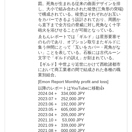
図。死角が生まれる従来の曲面デザインを排
し、大小で組み合わされた稜堡(三角形の突端)
で構成されている。稜堡はそれぞれがお互い
をカバーできるよう設計されており、周囲か
ら直下まで全方位の脅威に対し死角なく十字
砲火を浴びせることが可能となっている。
ゑもんレポートでは「ギルド」は星形要塞そ
のものであり、オプション取引またギルドに
集う仲間にとって「互いをカバー・死角がな
い」ことを表している。石板には古代ルーン
文字で「ギルドの訓え」が刻まれている。
【ギルド】中世より近世にかけて西欧諸都市
において商工業者の間で結成された各種の職
業別組合。
[Emon Report Monthly profit and loss]
以降のレポートはYouTubeに移動👍
2024.04 + 334,000 JPY
2023.07 + 252,000 JPY
2023.06 + 192,000 JPY
2023.05 + 605,000 JPY
2023.04 + 205,000 JPY
2021.10 + 53,000 JPY
2021.09 + 339,000 JPY
2021.08 + 000,000 JPY