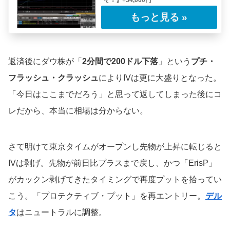
ぞ！】+34,000円
そろそろ見飽きた内容のレポートかもしれな
い。今回も「プロテクティブ・プット」だ。し
かし先……
返済後にダウ株が「
2分間で200ドル下落
」という
プチ・
フラッシュ・クラッシュ
によりIVは更に大盛りとなった。
「今日はここまでだろう」と思って返してしまった後にコ
レだから、本当に相場は分からない。
さて明けて東京タイムがオープンし先物が上昇に転じると
IVは剥げ。先物が前日比プラスまで戻し、かつ「ErisP」
がカックン剥げてきたタイミングで再度プットを拾ってい
こう。「プロテクティブ・プット」を再エントリー。
デル
タ
はニュートラルに調整。