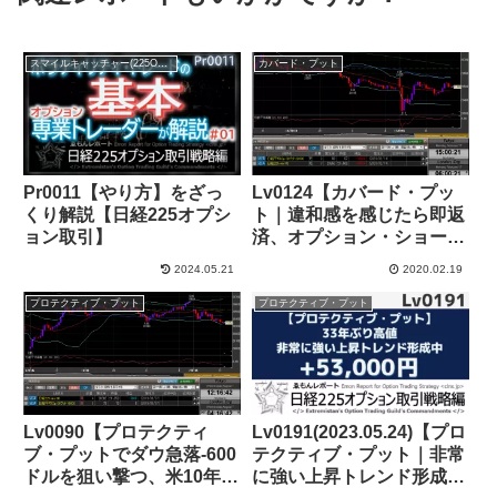
スマイルキャッチャー(225OP売買支援ツール)
カバード・プット
Pr0011【やり方】をざっ
Lv0124【カバード・プッ
くり解説【日経225オプシ
ト｜違和感を感じたら即返
ョン取引】
済、オプション・ショート
「鉄の掟」】+105,000円
2024.05.21
2020.02.19
(2/2幕)
プロテクティブ・プット
プロテクティブ・プット
Lv0090【プロテクティ
Lv0191(2023.05.24)【プロ
ブ・プットでダウ急落‐600
テクティブ・プット｜非常
ドルを狙い撃つ、米10年物
に強い上昇トレンド形成