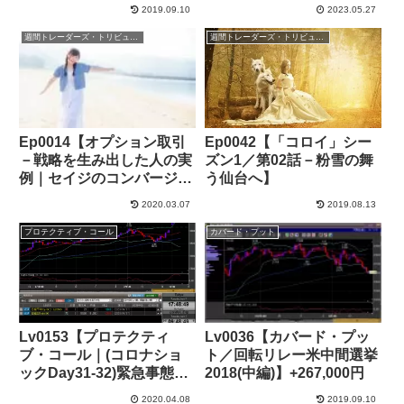
国債利回り1.6%割れ】
中】+53,000円
2019.09.10
2023.05.27
+116,000円
週間トレーダーズ・トリビューン
週間トレーダーズ・トリビューン
Ep0014【オプション取引
Ep0042【「コロイ」シー
－戦略を生み出した人の実
ズン1／第02話－粉雪の舞
例｜セイジのコンバージョ
う仙台へ】
ンとリバーサル】
2020.03.07
2019.08.13
プロテクティブ・コール
カバード・プット
Lv0153【プロテクティ
Lv0036【カバード・プッ
ブ・コール｜(コロナショ
ト／回転リレー米中間選挙
ックDay31-32)緊急事態宣
2018(中編)】+267,000円
言を発令、対象地域7都府
2020.04.08
2019.09.10