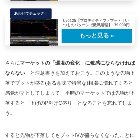
Lv0125【プロテクティブ・プット｜い
つものパターンで敗戦処理】+39,000円
今月2002SQ以降はIV(スマイルカーブ)が良く
動き、ここ最近は「ボラティリティ・トレ……
さらに
マーケットの「環境の変化」に敏感にならなければ
ならない
、と注意書きを加えておこう。このような先物下
落でプットが盛る(ある意味で特異な)相場に慣れてくると
感覚がマヒしてしまって、平時のマーケットでは先物が下
落すると「下げのP剥げC盛り」となることを忘れてしま
う。
すると先物が下落してもプットIVが盛らなくなったことに