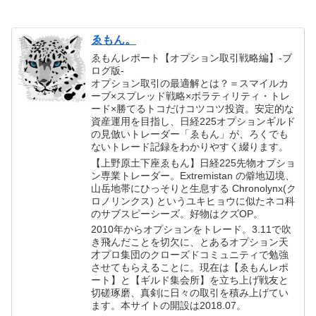
県】+126,000円
ゑもん。
ゑもんレポート【オプション取引戦略編】-ブ
ログ版-
オプション取引の最適解とは？＝スマイルカ
ーブ×スプレッド戦略×ボラティリティ・トレ
ード×勝てるトコだけコツコツ投資。安定的な
資産運用を目指し、日経225オプションギルド
の見倣いトレーダー「ゑもん」が、ろくでも
ないトレード記録をわかりやすく綴ります。
【上野原土下座ゑもん】日経225先物オプショ
ン専業トレーダー。Extremistan の僻地辺境、
山岳地帯にひっそりと生息する Chronolynx(ク
ロノリンクス) というユキヒョウに似たネコ科
のサブスピーシーズ。好物はクズOP。
2010年からオプションをトレード。3.11で吹
き飛んだことを切欠に、とあるオプション天
才プロ集団のクローズドコミュニティで勉強
させてもらえることに。現在は【ゑもんレポ
ート】と【ギルド集会所】を立ち上げ戦友と
切磋琢磨、真剣に日々の取引を積み上げてい
ます。本サイトの開設は2018.07。