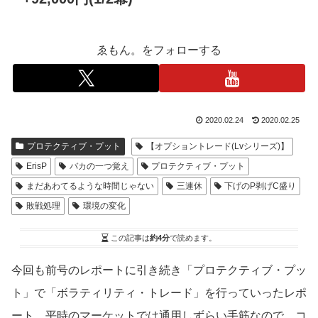
ゑもん。をフォローする
2020.02.24
2020.02.25
プロテクティブ・プット
【オプショントレード(Lvシリーズ)】
ErisP
バカの一つ覚え
プロテクティブ・プット
まだあわてるような時間じゃない
三連休
下げのP剥げC盛り
敗戦処理
環境の変化
この記事は
約4分
で読めます。
今回も前号のレポートに引き続き「プロテクティブ・プッ
ト」で「ボラティリティ・トレード」を行っていったレポ
ート。平時のマーケットでは通用しずらい手筋なので、コ