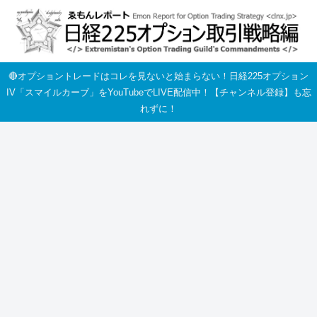
🔴オプショントレードはコレを見ないと始まらない！日経225オプション
IV「スマイルカーブ」をYouTubeでLIVE配信中！【チャンネル登録】も忘
れずに！