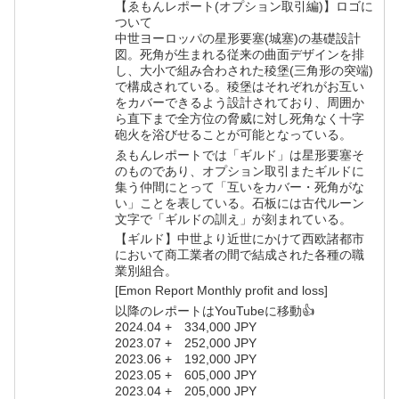
【ゑもんレポート(オプション取引編)】ロゴに
ついて
中世ヨーロッパの星形要塞(城塞)の基礎設計
図。死角が生まれる従来の曲面デザインを排
し、大小で組み合わされた稜堡(三角形の突端)
で構成されている。稜堡はそれぞれがお互い
をカバーできるよう設計されており、周囲か
ら直下まで全方位の脅威に対し死角なく十字
砲火を浴びせることが可能となっている。
ゑもんレポートでは「ギルド」は星形要塞そ
のものであり、オプション取引またギルドに
集う仲間にとって「互いをカバー・死角がな
い」ことを表している。石板には古代ルーン
文字で「ギルドの訓え」が刻まれている。
【ギルド】中世より近世にかけて西欧諸都市
において商工業者の間で結成された各種の職
業別組合。
[Emon Report Monthly profit and loss]
以降のレポートはYouTubeに移動👍
2024.04 + 334,000 JPY
2023.07 + 252,000 JPY
2023.06 + 192,000 JPY
2023.05 + 605,000 JPY
2023.04 + 205,000 JPY