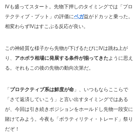
IVも盛ってスタート。先物下押しのタイミングでは「プロ
テクティブ・プット」の評価に
ベガ
益がドカッと乗った。
相変わらずIVはすこぶる反応が良い。
この神経質な様子から先物が下げるたびにIVは跳ね上が
り、
アホボラ相場に発展する条件が揃ってきた
ように思え
る。それもこの後の先物の動向次第だ。
「
プロテクティブ系は鮮度が命
」、いつもならここらで
「さて返済していこう」と言い出すタイミングではある
が、今回は引き続きポジションをホールドし先物一段安に
賭けてみよう。今夜も「ボラティリティ・トレード」祭り
だぞ！