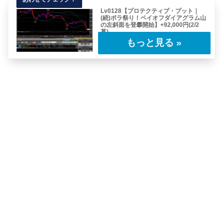
Lv0128【プロテクティブ・プット｜
(続)ボラ祭り！ペイオフダイアグラム山
の左斜面を登攀開始】+92,000円(2/2
幕)
前号のつづき。2020.02.21(金)23:50 NY市場
午前NYオープンから先物急落……