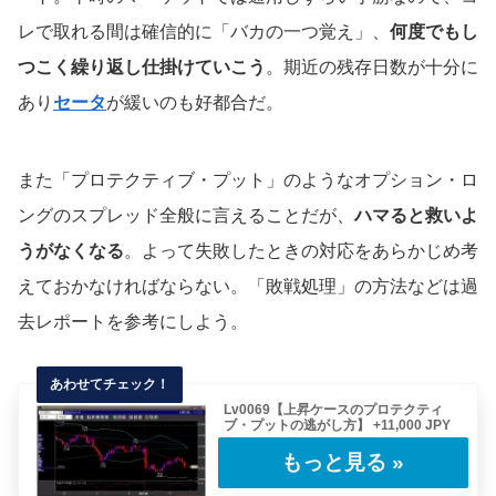
レで取れる間は確信的に「バカの一つ覚え」、
何度でもし
つこく繰り返し仕掛けていこう
。期近の残存日数が十分に
あり
セータ
が緩いのも好都合だ。
また「プロテクティブ・プット」のようなオプション・ロ
ングのスプレッド全般に言えることだが、
ハマると救いよ
うがなくなる
。よって失敗したときの対応をあらかじめ考
えておかなければならない。「敗戦処理」の方法などは過
去レポートを参考にしよう。
Lv0069【上昇ケースのプロテクティ
ブ・プットの逃がし方】 +11,000 JPY
"マーケットの動きをコントロールすることは
できないが、マーケットに対して自分がどう反
応す……