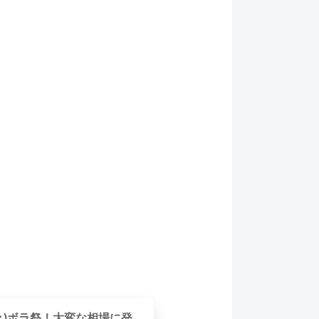
々々)ボラ祭！大変な相場に発