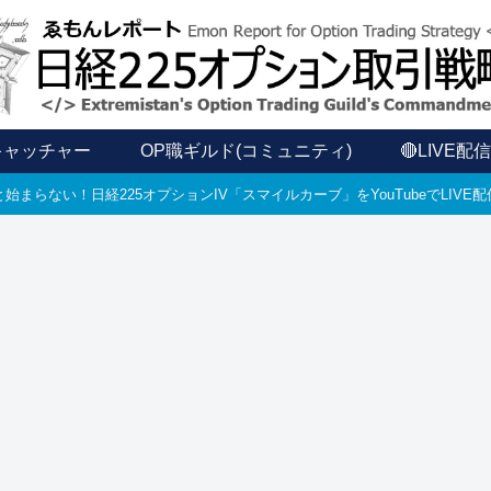
キャッチャー
OP職ギルド(コミュニティ)
🔴LIVE配
始まらない！日経225オプションIV「スマイルカーブ」をYouTubeでLIV