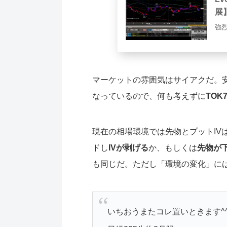
展】
強
マーケットの雰囲気はサイアクだ。
なっているので、何も考えずに
TOK
現在の相場環境では先物とプットIV
ドし
IVが剥げる
か、もしくは
先物が
も同じだ。ただし「環境の変化」に
いちおうまたコレ置いときます^