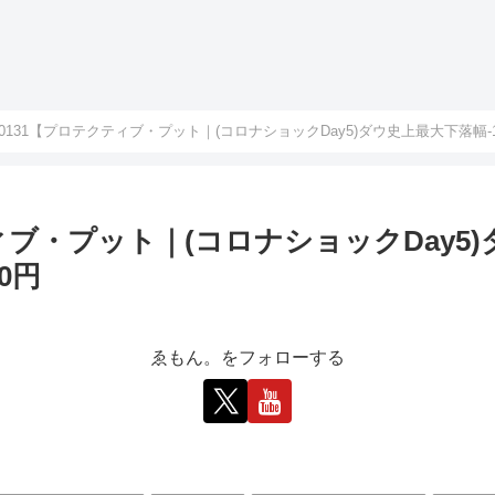
v0131【プロテクティブ・プット｜(コロナショックDay5)ダウ史上最大下落幅-119
ティブ・プット｜(コロナショックDay5
00円
ゑもん。をフォローする