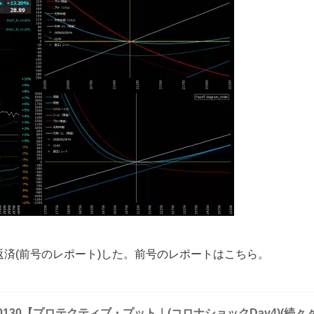
済(前号のレポート)した。前号のレポートはこちら。
v0130【プロテクティブ・プット｜(コロナショックDay4)(続