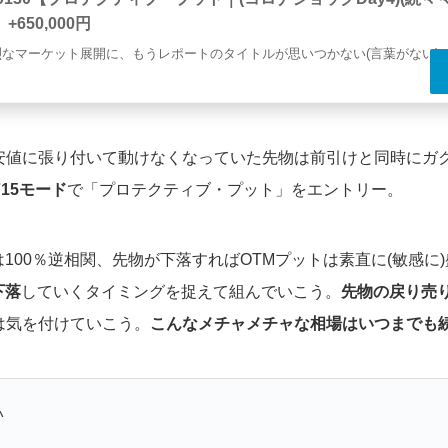
+650,000円
烈なマーケット展開に、もうレポートのタイトルが思いつかない(言葉がない)
安値に張り付いて動けなくなっていた先物は前引けと同時にガ
715モード
で「プロテクティブ・プット」をエントリー。
は100％逆相関、先物が下落すればOTMプットは素直に(敏感
下落
していくタイミングを捉えて組んでいこう。
先物の戻り売
は気を付けていこう。
こんなメチャメチャな相場はいつまでも
^