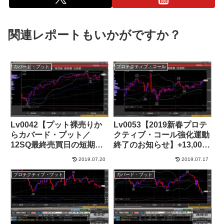
関連レポートもいかがですか？
カバード・プット
プロテクティブ・コール
Lv0042【プット裸売りか
Lv0053【2019新春プロテ
らカバード・プット／
クティブ・コール強化運動
12SQ最終売買日の短期ト
終了のお知らせ】+13,000
レード】+32,000円
円
2019.07.20
2019.07.17
プロテクティブ・プット
カバード・プット