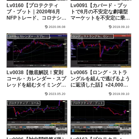
Lv0160【プロテクティ
Lv0091【カバード・プッ
ブ・プット｜2020年6月
トで8月の不安定な劇場型
NFPトレード、コロナショ
マーケットを不安定に乗り
ック後の大相場】+65,000
切る】+155,000円
2020.06.08
2019.09.10
円
コール・カレンダー・スプレッド
ロング・ストラングル、ロング・ストラドル
Lv0038【徹底解説！変則
Lv0065【ロング・ストラ
コール・カレンダー・スプ
ングルを組んで逃げるよう
レッドを組むタイミングや
に返済した話】+24,000
罠とは？／1811SQ通過】
JPY
2023.05.20
2019.09.10
+12,000円
プロテクティブ・コール
プロテクティブ・プット