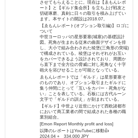
させてもらえることに。現在は【ゑもんレポ
ート】と【ギルド集会所】を立ち上げ戦友と
切磋琢磨、真剣に日々の取引を積み上げてい
ます。本サイトの開設は2018.07。
【ゑもんレポート(オプション取引編)】ロゴに
ついて
中世ヨーロッパの星形要塞(城塞)の基礎設計
図。死角が生まれる従来の曲面デザインを排
し、大小で組み合わされた稜堡(三角形の突端)
で構成されている。稜堡はそれぞれがお互い
をカバーできるよう設計されており、周囲か
ら直下まで全方位の脅威に対し死角なく十字
砲火を浴びせることが可能となっている。
ゑもんレポートでは「ギルド」は星形要塞そ
のものであり、オプション取引またギルドに
集う仲間にとって「互いをカバー・死角がな
い」ことを表している。石板には古代ルーン
文字で「ギルドの訓え」が刻まれている。
【ギルド】中世より近世にかけて西欧諸都市
において商工業者の間で結成された各種の職
業別組合。
[Emon Report Monthly profit and loss]
以降のレポートはYouTubeに移動👍
2024.04 + 334,000 JPY