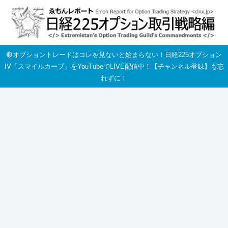
🔴オプショントレードはコレを見ないと始まらない！日経225オプション
IV「スマイルカーブ」をYouTubeでLIVE配信中！【チャンネル登録】も忘
れずに！