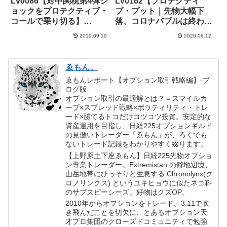
Lv0086【対中関税第4弾シ
Lv0162【プロテクティ
ョックをプロテクティブ・
ブ・プット｜先物大幅下
コールで乗り切る】
落、コロナバブルは終わっ
+54,000円
たのか】+93,000円
2019.09.10
2020.06.12
ゑもん。
ゑもんレポート【オプション取引戦略編】-ブ
ログ版-
オプション取引の最適解とは？＝スマイルカ
ーブ×スプレッド戦略×ボラティリティ・トレ
ード×勝てるトコだけコツコツ投資。安定的な
資産運用を目指し、日経225オプションギルド
の見倣いトレーダー「ゑもん」が、ろくでも
ないトレード記録をわかりやすく綴ります。
【上野原土下座ゑもん】日経225先物オプショ
ン専業トレーダー。Extremistan の僻地辺境、
山岳地帯にひっそりと生息する Chronolynx(ク
ロノリンクス) というユキヒョウに似たネコ科
のサブスピーシーズ。好物はクズOP。
2010年からオプションをトレード。3.11で吹
き飛んだことを切欠に、とあるオプション天
才プロ集団のクローズドコミュニティで勉強