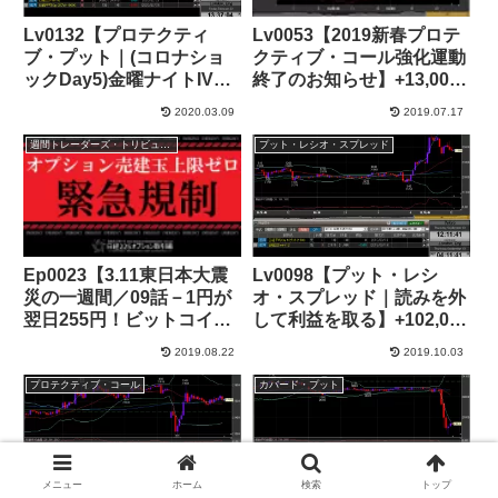
Lv0132【プロテクティ
Lv0053【2019新春プロテ
ブ・プット｜(コロナショ
クティブ・コール強化運動
ックDay5)金曜ナイトIV大
終了のお知らせ】+13,000
爆発】+963,000円
円
2020.03.09
2019.07.17
週間トレーダーズ・トリビューン
プット・レシオ・スプレッド
Ep0023【3.11東日本大震
Lv0098【プット・レシ
災の一週間／09話－1円が
オ・スプレッド｜読みを外
翌日255円！ビットコイン
して利益を取る】+102,000
も驚愕するオプション取
円
2019.08.22
2019.10.03
引】
プロテクティブ・コール
カバード・プット
メニュー
ホーム
検索
トップ