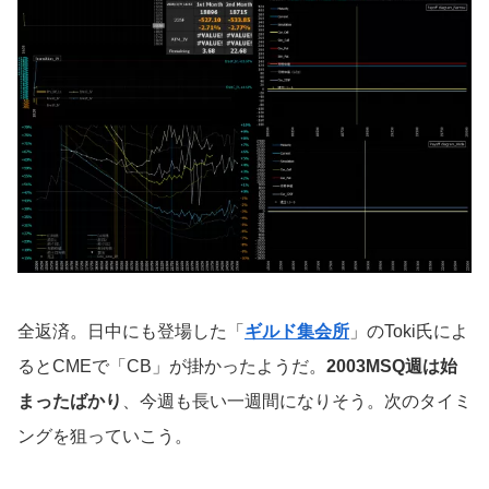
全返済。日中にも登場した「
ギルド集会所
」のToki氏によ
るとCMEで「CB」が掛かったようだ。
2003MSQ週は始
まったばかり
、今週も長い一週間になりそう。次のタイミ
ングを狙っていこう。