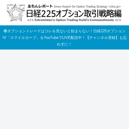
🔴オプショントレードはコレを見ないと始まらない！日経225オプション
IV「スマイルカーブ」をYouTubeでLIVE配信中！【チャンネル登録】も忘
れずに！