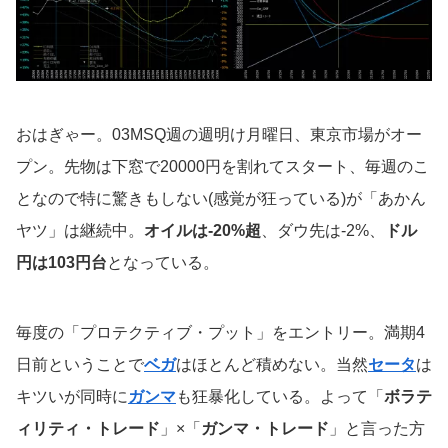
おはぎゃー。03MSQ週の週明け月曜日、東京市場がオー
プン。先物は下窓で20000円を割れてスタート、毎週のこ
となので特に驚きもしない(感覚が狂っている)が「あかん
ヤツ」は継続中。
オイルは-20%超
、ダウ先は-2%、
ドル
円は103円台
となっている。
毎度の「プロテクティブ・プット」をエントリー。満期4
日前ということで
ベガ
はほとんど積めない。当然
セータ
は
キツいが同時に
ガンマ
も狂暴化している。よって「
ボラテ
ィリティ・トレード
」×「
ガンマ・トレード
」と言った方