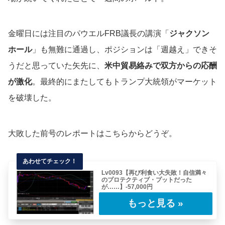
金曜日には注目のパウエルFRB議長の講演「
ジャクソン
ホール
」も無難に通過し、ポジションは「週越え」できそ
うだと思っていた矢先に、
米中貿易絡みで双方からの応酬
が激化
。最終的にまたしてもトランプ大統領がマーケット
を破壊した。
大敗した前号のレポートはこちらからどうぞ。
Lv0093【再び利食い大失敗！自信満々
のプロテクティブ・プットだった
が……】-57,000円
前号のレポートの続き。ここまでIVが敏感なマ
ーケットは珍しい。レポートの前半部分は確信
的……