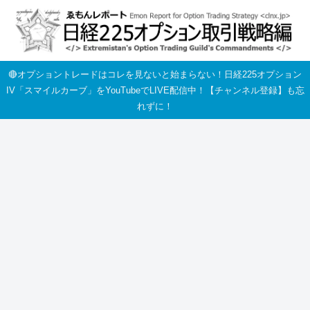
🔴オプショントレードはコレを見ないと始まらない！日経225オプション
IV「スマイルカーブ」をYouTubeでLIVE配信中！【チャンネル登録】も忘
れずに！