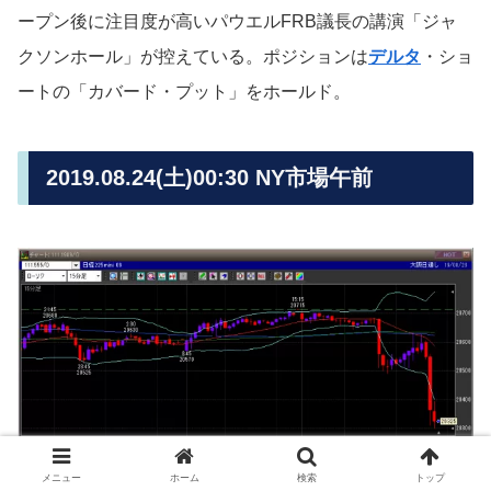
ープン後に注目度が高いパウエルFRB議長の講演「ジャ
クソンホール」が控えている。ポジションは
デルタ
・ショ
ートの「カバード・プット」をホールド。
2019.08.24(土)00:30 NY市場午前
メニュー
ホーム
検索
トップ