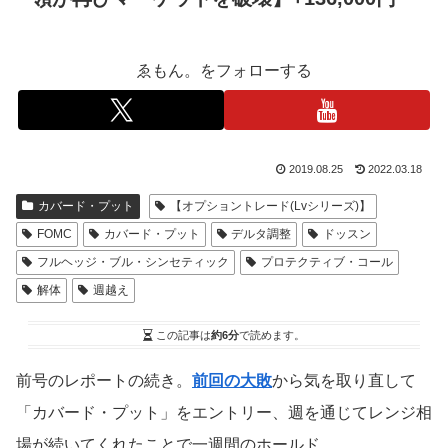
ゑもん。をフォローする
2019.08.25
2022.03.18
カバード・プット
【オプショントレード(Lvシリーズ)】
FOMC
カバード・プット
デルタ調整
ドッスン
フルヘッジ・ブル・シンセティック
プロテクティブ・コール
解体
週越え
この記事は
約6分
で読めます。
前号のレポートの続き。
前回の大敗
から気を取り直して
「カバード・プット」をエントリー、週を通じてレンジ相
場が続いてくれたことで一週間のホールド。