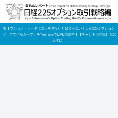
🔴オプショントレードはコレを見ないと始まらない！日経225オプション
IV「スマイルカーブ」をYouTubeでLIVE配信中！【チャンネル登録】も忘
れずに！