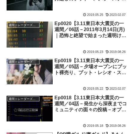
ッドの行方】
2019.05.25
2023.02.07
Ep0020【3.11東日本大震災の一
週間トレーダーズ・トリビューン
週間／06話－2011年3月14日(月)
｜恐怖と絶望で始まった週明け月
曜日、日経平均株価-6.2%】
2019.05.23
2019.08.26
Ep0019【3.11東日本大震災の一
週間トレーダーズ・トリビューン
週間／05話－夕場オープンにプッ
ト裸売り、プット・レシオ・スプ
レッドで週越え】
2019.05.22
2023.02.07
Ep0018【3.11東日本大震災の一
週間トレーダーズ・トリビューン
週間／04話－発生から深夜までコ
ミュニティの面々の投稿－オプシ
ョン取引】
2019.05.18
2019.08.26