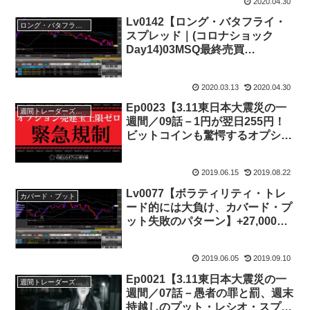
2020.04.30
Lv0142【ロング・バタフライ・
ロング・バタフライ・スプレッド
スプレッド｜(コロナショック
Day14)03MSQ最終売買
日】-30,000円
2020.03.13
2020.04.30
Ep0023【3.11東日本大震災の一
週間トレーダーズ・トリビューン
週間／09話－1円が翌日255円！
ビットコインも驚愕するオプショ
ン取引】
2019.06.15
2019.08.22
Lv0077【ボラティリティ・トレ
カバード・プット
ード的には大負け、カバード・プ
ット失敗のパターン】+27,000
JPY
2019.06.05
2019.09.10
Ep0021【3.11東日本大震災の一
週間トレーダーズ・トリビューン
週間／07話－愚者の罪と罰、週末
持越しのプット・レシオ・スプレ