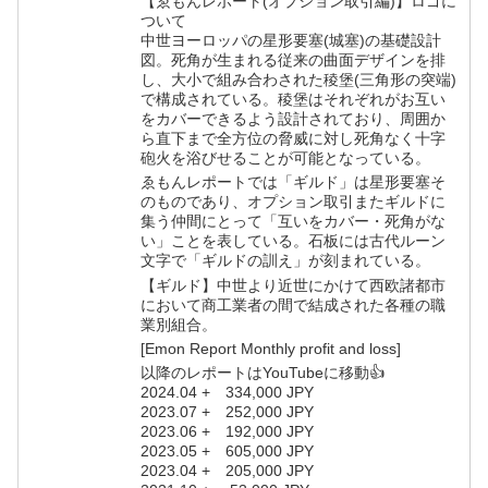
【ゑもんレポート(オプション取引編)】ロゴに
ついて
中世ヨーロッパの星形要塞(城塞)の基礎設計
図。死角が生まれる従来の曲面デザインを排
し、大小で組み合わされた稜堡(三角形の突端)
で構成されている。稜堡はそれぞれがお互い
をカバーできるよう設計されており、周囲か
ら直下まで全方位の脅威に対し死角なく十字
砲火を浴びせることが可能となっている。
ゑもんレポートでは「ギルド」は星形要塞そ
のものであり、オプション取引またギルドに
集う仲間にとって「互いをカバー・死角がな
い」ことを表している。石板には古代ルーン
文字で「ギルドの訓え」が刻まれている。
【ギルド】中世より近世にかけて西欧諸都市
において商工業者の間で結成された各種の職
業別組合。
[Emon Report Monthly profit and loss]
以降のレポートはYouTubeに移動👍
2024.04 + 334,000 JPY
2023.07 + 252,000 JPY
2023.06 + 192,000 JPY
2023.05 + 605,000 JPY
2023.04 + 205,000 JPY