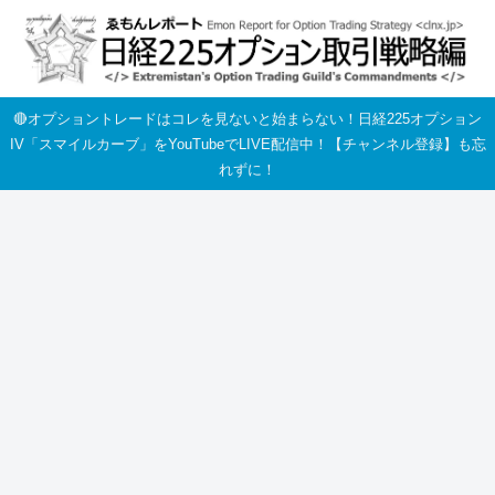
🔴オプショントレードはコレを見ないと始まらない！日経225オプション
IV「スマイルカーブ」をYouTubeでLIVE配信中！【チャンネル登録】も忘
れずに！