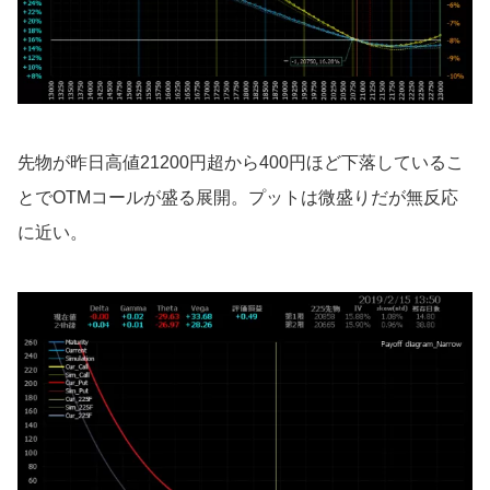
先物が昨日高値21200円超から400円ほど下落しているこ
とでOTMコールが盛る展開。プットは微盛りだが無反応
に近い。