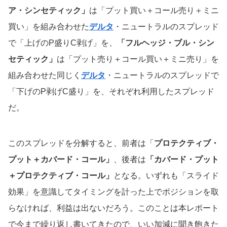
ア・シンセティック」
は「プット買い＋コール売り＋ミニ
買い」を組み合わせた
デルタ
・ニュートラルのスプレッド
で「上げのP盛りC剥げ」を、
「フルヘッジ・ブル・シン
セティック」
は「プット売り＋コール買い＋ミニ売り」を
組み合わせた同じく
デルタ
・ニュートラルのスプレッドで
「下げのP剥げC盛り」を、それぞれ利用したスプレッド
だ。
このスプレッドを分解すると、前者は「
プロテクティブ・
プット＋カバード・コール」
、後者は
「カバード・プット
＋プロテクティブ・コール」
となる。いずれも「スライド
効果」を意識してタイミングを計った上でポジションを取
らなければ、利益は出ないだろう。このことは本レポート
で今まで繰り返し書いてきたので、いい加減に聞き飽きた