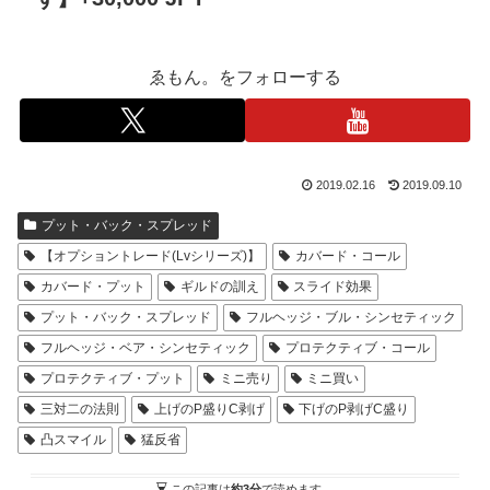
ゑもん。をフォローする
2019.02.16
2019.09.10
プット・バック・スプレッド
【オプショントレード(Lvシリーズ)】
カバード・コール
カバード・プット
ギルドの訓え
スライド効果
プット・バック・スプレッド
フルヘッジ・ブル・シンセティック
フルヘッジ・ベア・シンセティック
プロテクティブ・コール
プロテクティブ・プット
ミニ売り
ミニ買い
三対二の法則
上げのP盛りC剥げ
下げのP剥げC盛り
凸スマイル
猛反省
この記事は
約3分
で読めます。