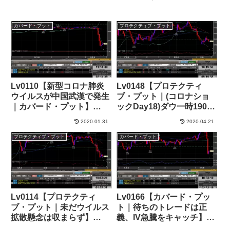
カバード・プット
プロテクティブ・プット
Lv0110【新型コロナ肺炎
Lv0148【プロテクティ
ウイルスが中国武漢で発生
ブ・プット｜(コロナショ
｜カバード・プット】
ックDay18)ダウ一時19000
+89,000円(1/4)
ドル割れ】+74,000円
2020.01.31
2020.04.21
プロテクティブ・プット
カバード・プット
Lv0114【プロテクティ
Lv0166【カバード・プッ
ブ・プット｜未だウイルス
ト｜待ちのトレードは正
拡散懸念は収まらず】
義、IV急騰をキャッチ】
+123,000円(1/2)
+32,000円