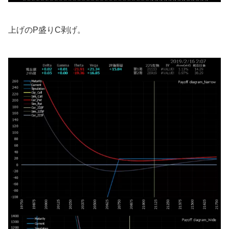
上げのP盛りC剥げ。