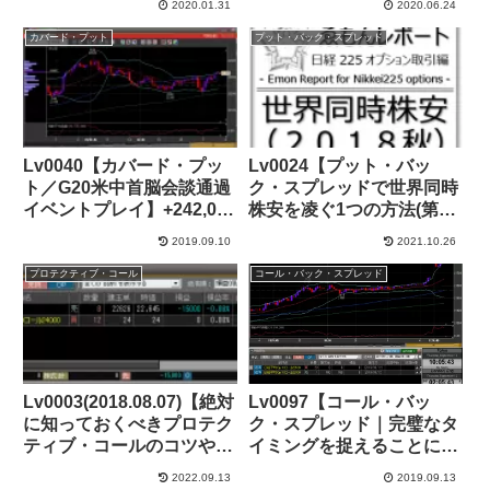
2020.01.31
2020.06.24
カバード・プット
プット・バック・スプレッド
Lv0040【カバード・プッ
Lv0024【プット・バッ
ト／G20米中首脳会談通過
ク・スプレッドで世界同時
イベントプレイ】+242,000
株安を凌ぐ1つの方法(第2
円
幕)】+924,000円
2019.09.10
2021.10.26
プロテクティブ・コール
コール・バック・スプレッド
Lv0003(2018.08.07)【絶対
Lv0097【コール・バッ
に知っておくべきプロテク
ク・スプレッド｜完璧なタ
ティブ・コールのコツやベ
イミングを捉えることに成
ストタイミング】+39,000
功(日経8連騰)】+40,000円
2022.09.13
2019.09.13
円