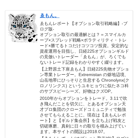
ゑもん。
ゑもんレポート【オプション取引戦略編】-ブ
ログ版-
オプション取引の最適解とは？＝スマイルカ
ーブ×スプレッド戦略×ボラティリティ・トレ
ード×勝てるトコだけコツコツ投資。安定的な
資産運用を目指し、日経225オプションギルド
の見倣いトレーダー「ゑもん」が、ろくでも
ないトレード記録をわかりやすく綴ります。
【上野原土下座ゑもん】日経225先物オプショ
ン専業トレーダー。Extremistan の僻地辺境、
山岳地帯にひっそりと生息する Chronolynx(ク
ロノリンクス) というユキヒョウに似たネコ科
のサブスピーシーズ。好物はクズOP。
2010年からオプションをトレード。3.11で吹
き飛んだことを切欠に、とあるオプション天
才プロ集団のクローズドコミュニティで勉強
させてもらえることに。現在は【ゑもんレポ
ート】と【ギルド集会所】を立ち上げ戦友と
切磋琢磨、真剣に日々の取引を積み上げてい
ます。本サイトの開設は2018.07。