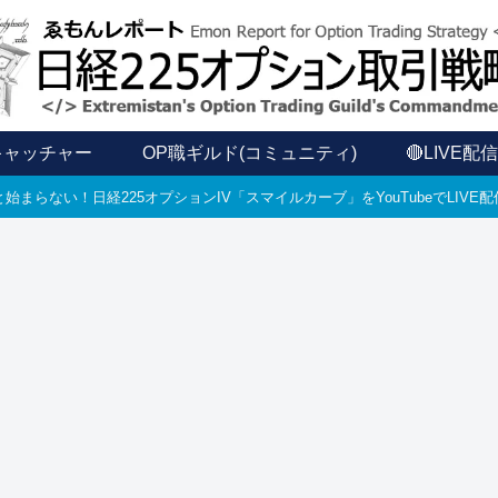
キャッチャー
OP職ギルド(コミュニティ)
🔴LIVE配
始まらない！日経225オプションIV「スマイルカーブ」をYouTubeでLIV