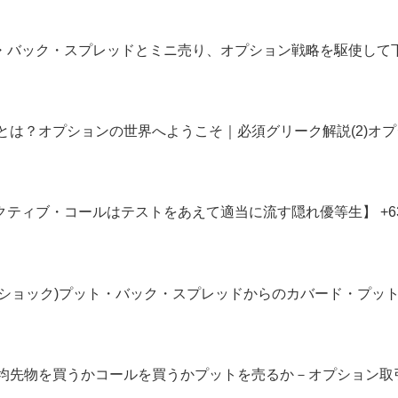
ット・バック・スプレッドとミニ売り、オプション戦略を駆使して下落
ルタとは？オプションの世界へようこそ｜必須グリーク解説(2)オ
テクティブ・コールはテストをあえて適当に流す隠れ優等生】 +63,0
イツショック)プット・バック・スプレッドからのカバード・プット】 +1
経平均先物を買うかコールを買うかプットを売るか－オプション取