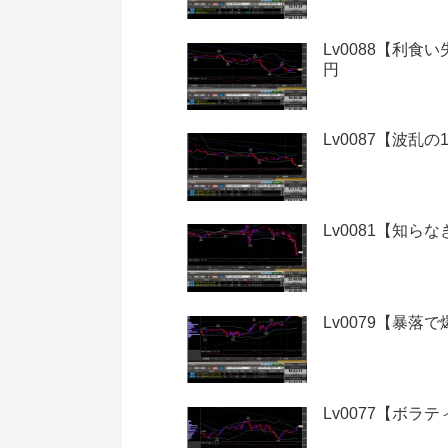
Lv0088【利食
円
Lv0087【波乱
Lv0081【知ら
Lv0079【暴落
Lv0077【ボラ