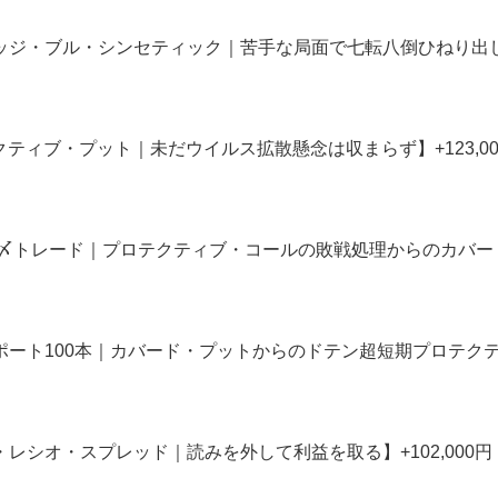
ヘッジ・ブル・シンセティック｜苦手な局面で七転八倒ひねり出し】+
テクティブ・プット｜未だウイルス拡散懸念は収まらず】+123,000円
19年〆トレード｜プロテクティブ・コールの敗戦処理からのカバード・
レポート100本｜カバード・プットからのドテン超短期プロテクティ
ト・レシオ・スプレッド｜読みを外して利益を取る】+102,000円