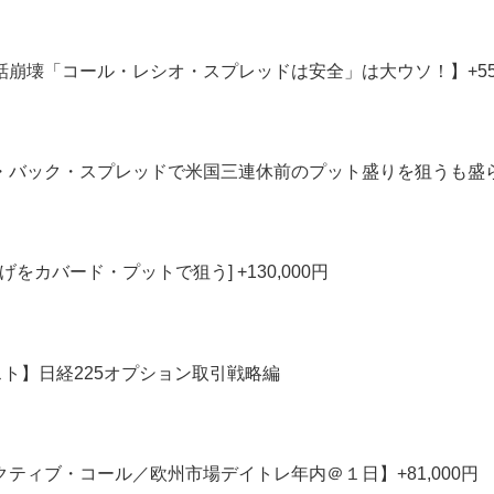
神話崩壊「コール・レシオ・スプレッドは安全」は大ウソ！】+55,0
ト・バック・スプレッドで米国三連休前のプット盛りを狙うも盛らず】+
MC剥げをカバード・プットで狙う] +130,000円
ト】日経225オプション取引戦略編
テクティブ・コール／欧州市場デイトレ年内＠１日】+81,000円