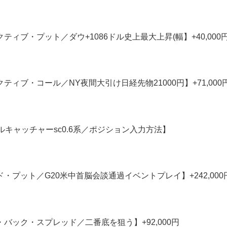
テクティブ・プット／ダウ+1086ドル史上最大上昇(幅】+40,000
テクティブ・コール／NY夜間大引け日経先物21000円】+71,000
イルキャッチャーsc0.6系／ポジション入力方法】
ード・プット／G20米中首脳会談通過イベントプレイ】+242,000
ル・バック・スプレッド／二番底を狙う】+92,000円