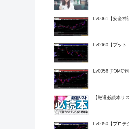
Lv0061【安全
Lv0060【プッ
Lv0056 [FO
【厳選必読本リス
Lv0050【プロ