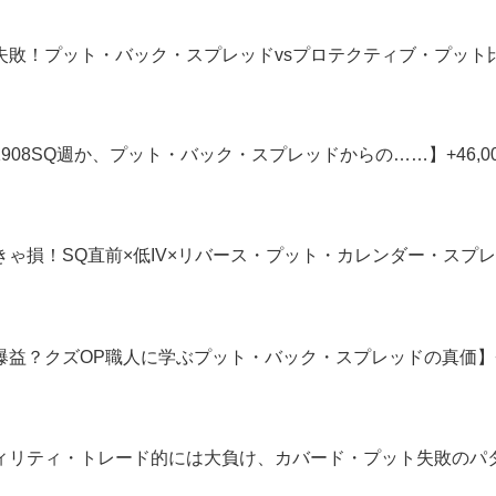
い失敗！プット・バック・スプレッドvsプロテクティブ・プット比較(世界
の1908SQ週か、プット・バック・スプレッドからの……】+46,0
なきゃ損！SQ直前×低IV×リバース・プット・カレンダー・スプレッド
で爆益？クズOP職人に学ぶプット・バック・スプレッドの真価】+75,
ティリティ・トレード的には大負け、カバード・プット失敗のパターン】