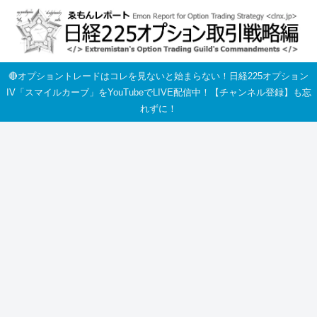
🔴オプショントレードはコレを見ないと始まらない！日経225オプション
IV「スマイルカーブ」をYouTubeでLIVE配信中！【チャンネル登録】も忘
れずに！