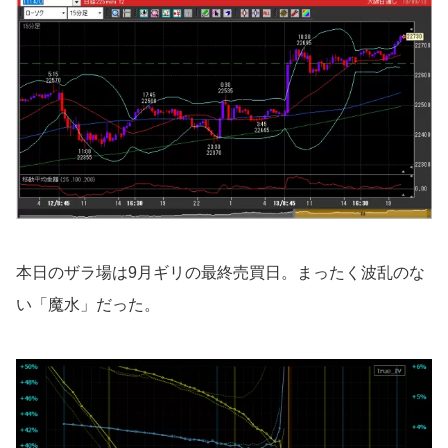
本日のザラ場は9月ギリの最終売買日。まったく波乱のな
い「魔水」だった。