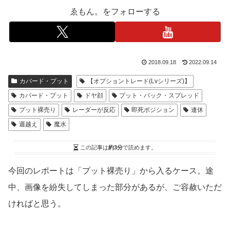
ゑもん。をフォローする
2018.09.18
2022.09.14
カバード・プット
【オプショントレード(Lvシリーズ)】
カバード・プット
ドヤ顔
プット・バック・スプレッド
プット裸売り
レーダーが反応
即死ポジション
連休
週越え
魔水
この記事は
約3分
で読めます。
今回のレポートは「プット裸売り」から入るケース。途
中、画像を紛失してしまった部分があるが、ご容赦いただ
ければと思う。