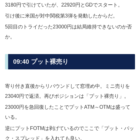
3180円で引けていたが、22920円とGDでスタート。
引け後に米国が対中関税第3弾を発動したからだ。
5回目のトライだった23000円は結局維持できないのか否
か。
09:40 プット裸売り
寄り付き直後からリバウンドして窓埋め中。ミニ売りを
23040円で返済。再びポジションは「プット裸売り」。
23000円を急回復したことでプットATM～OTMは盛って
いる。
逆にプットFOTMは剥げているのでここで「プット・バッ
ク・スプレッド」を入れても良い。