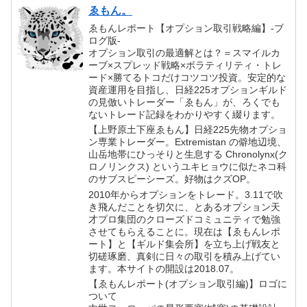
ゑもん。
ゑもんレポート【オプション取引戦略編】-ブ
ログ版-
オプション取引の最適解とは？＝スマイルカ
ーブ×スプレッド戦略×ボラティリティ・トレ
ード×勝てるトコだけコツコツ投資。安定的な
資産運用を目指し、日経225オプションギルド
の見倣いトレーダー「ゑもん」が、ろくでも
ないトレード記録をわかりやすく綴ります。
【上野原土下座ゑもん】日経225先物オプショ
ン専業トレーダー。Extremistan の僻地辺境、
山岳地帯にひっそりと生息する Chronolynx(ク
ロノリンクス) というユキヒョウに似たネコ科
のサブスピーシーズ。好物はクズOP。
2010年からオプションをトレード。3.11で吹
き飛んだことを切欠に、とあるオプション天
才プロ集団のクローズドコミュニティで勉強
させてもらえることに。現在は【ゑもんレポ
ート】と【ギルド集会所】を立ち上げ戦友と
切磋琢磨、真剣に日々の取引を積み上げてい
ます。本サイトの開設は2018.07。
【ゑもんレポート(オプション取引編)】ロゴに
ついて