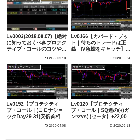
Lv0003(2018.08.07)【絶対
Lv0166【カバード・プッ
に知っておくべきプロテク
ト｜待ちのトレードは正
ティブ・コールのコツやベ
義、IV急騰をキャッチ】
ストタイミング】+39,000
+32,000円
2022.09.13
2020.06.24
円
プロテクティブ・コール
プロテクティブ・コール
Lv0152【プロテクティ
Lv0120【プロテクティ
ブ・コール｜(コロナショ
ブ・コール｜SQ週の(+)ガ
ックDay29-31)安倍首相、
ンマvs(-)セータ】+22,000
まもなく緊急事態宣言を発
円(1/2幕)
2020.04.08
2020.02.13
令】+712,000円