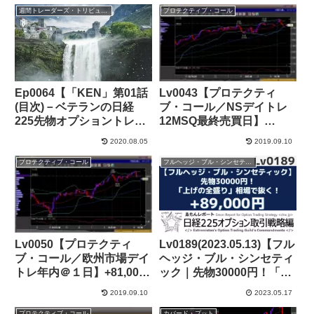
週間トレーダーズ・トリビューン
プロテクティブ・コール
Ep0064【「KEN」第01話
Lv0043【プロテクティ
(目次)－ベテランの日経
ブ・コール／NSデイトレ
225先物オプショントレー
12MSQ最終売買日】
ダー】
+44,000円
2020.08.05
2019.09.10
プロテクティブ・コール
フルヘッジ・ブル・シンセティック
Lv0050【プロテクティ
Lv0189(2023.05.13)【フル
ブ・コール／欧州市場デイ
ヘッジ・ブル・シンセティ
トレ年内＠１日】+81,000
ック｜先物30000円！「上
円
げの全盛り」相場で抜
2019.09.10
2023.05.17
く！】+89,000円
プロテクティブ・コール
カバード・プット