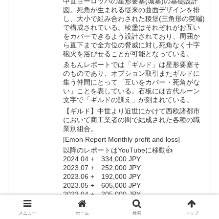
中世ヨーロッパの星形要塞(城塞)の基礎設計
図。死角が生まれる従来の曲面デザインを排
し、大小で組み合わされた稜堡(三角形の突端)
で構成されている。稜堡はそれぞれがお互い
をカバーできるよう設計されており、周囲か
ら直下まで全方位の脅威に対し死角なく十字
砲火を浴びせることが可能となっている。
ゑもんレポートでは「ギルド」は星形要塞そ
のものであり、オプション取引またギルドに
集う仲間にとって「互いをカバー・死角がな
い」ことを表している。石板には古代ルーン
文字で「ギルドの訓え」が刻まれている。
【ギルド】中世より近世にかけて西欧諸都市
において商工業者の間で結成された各種の職
業別組合。
[Emon Report Monthly profit and loss]
以降のレポートはYouTubeに移動👍
2024.04 + 334,000 JPY
2023.07 + 252,000 JPY
2023.06 + 192,000 JPY
2023.05 + 605,000 JPY
2023.04 + 205,000 JPY
2021.10 + 53,000 JPY
2021.09 + 339,000 JPY
メニュー
ホーム
検索
トップ