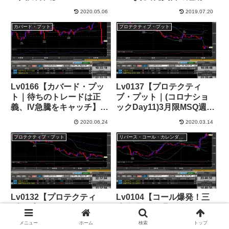
レード】+32,000円
2020.05.06
2019.07.20
カバード・プット
プロテクティブ・プット
Lv0166【カバード・プッ
Lv0137【プロテクティ
ト｜待ちのトレードは正
ブ・プット｜(コロナショ
義、IV急騰をキャッチ】
ックDay11)3月限MSQ週、
+32,000円
寄り付き下窓20000円割
2020.06.24
2020.03.14
れ】+248,000円
プロテクティブ・プット
リバース・コール・カレンダー・スプレッド
Lv0132【プロテクティ
Lv0104【コール爆発！三
ブ・プット｜(コロナショ
連休明けSQ週のガンマ・
ックDay5)金曜ナイトIV大
トレード｜リバース・コー
メニュー
ホーム
検索
トップ
爆発】+963,000円
ル・カレンダー・スプレッ