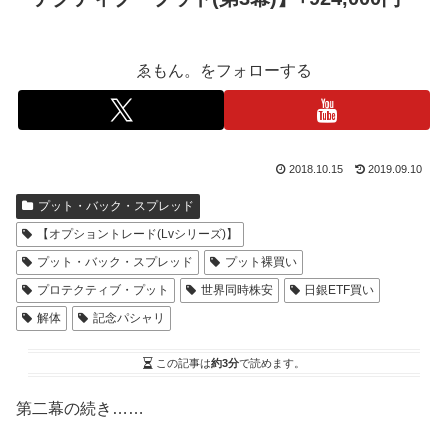
ゑもん。をフォローする
2018.10.15
2019.09.10
プット・バック・スプレッド
【オプショントレード(Lvシリーズ)】
プット・バック・スプレッド
プット裸買い
プロテクティブ・プット
世界同時株安
日銀ETF買い
解体
記念パシャリ
この記事は
約3分
で読めます。
第二幕の続き……