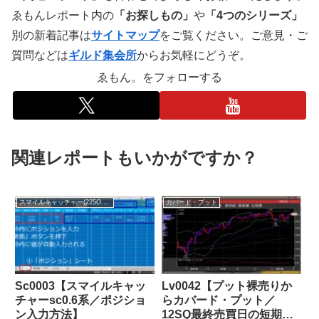
ゑもんレポート内の
「お探しもの」
や
「4つのシリーズ」
別の新着記事は
サイトマップ
をご覧ください。ご意見・ご
質問などは
ギルド集会所
からお気軽にどうぞ。
ゑもん。をフォローする
関連レポートもいかがですか？
スマイルキャッチャー(225OP売買支援ツール)
カバード・プット
Sc0003【スマイルキャッ
Lv0042【プット裸売りか
チャーsc0.6系／ポジショ
らカバード・プット／
ン入力方法】
12SQ最終売買日の短期ト