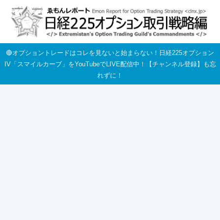
🔴オプショントレードはコレを見ないと始まらない！日経225オプション
IV「スマイルカーブ」をYouTubeでLIVE配信中！【チャンネル登録】も忘
れずに！