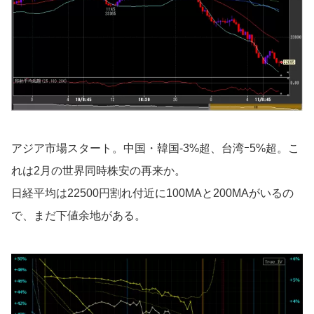
アジア市場スタート。中国・韓国-3%超、台湾ｰ5%超。こ
れは2月の世界同時株安の再来か。
日経平均は22500円割れ付近に100MAと200MAがいるの
で、まだ下値余地がある。