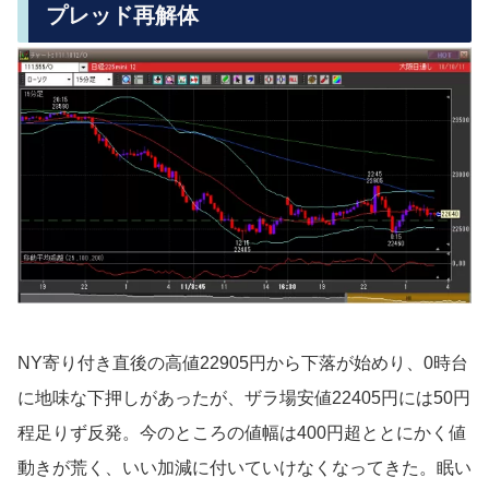
プレッド再解体
NY寄り付き直後の高値22905円から下落が始めり、0時台
に地味な下押しがあったが、ザラ場安値22405円には50円
程足りず反発。今のところの値幅は400円超ととにかく値
動きが荒く、いい加減に付いていけなくなってきた。眠い