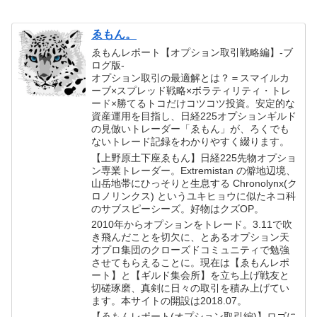
ゑもん。
ゑもんレポート【オプション取引戦略編】-ブ
ログ版-
オプション取引の最適解とは？＝スマイルカ
ーブ×スプレッド戦略×ボラティリティ・トレ
ード×勝てるトコだけコツコツ投資。安定的な
資産運用を目指し、日経225オプションギルド
の見倣いトレーダー「ゑもん」が、ろくでも
ないトレード記録をわかりやすく綴ります。
【上野原土下座ゑもん】日経225先物オプショ
ン専業トレーダー。Extremistan の僻地辺境、
山岳地帯にひっそりと生息する Chronolynx(ク
ロノリンクス) というユキヒョウに似たネコ科
のサブスピーシーズ。好物はクズOP。
2010年からオプションをトレード。3.11で吹
き飛んだことを切欠に、とあるオプション天
才プロ集団のクローズドコミュニティで勉強
させてもらえることに。現在は【ゑもんレポ
ート】と【ギルド集会所】を立ち上げ戦友と
切磋琢磨、真剣に日々の取引を積み上げてい
ます。本サイトの開設は2018.07。
【ゑもんレポート(オプション取引編)】ロゴに