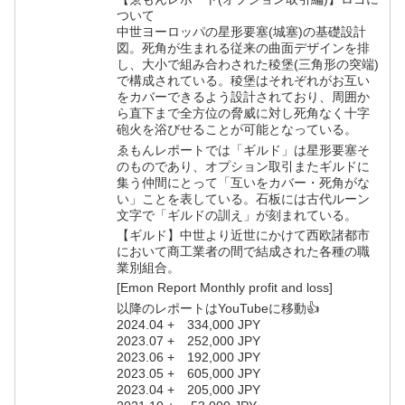
ついて
中世ヨーロッパの星形要塞(城塞)の基礎設計
図。死角が生まれる従来の曲面デザインを排
し、大小で組み合わされた稜堡(三角形の突端)
で構成されている。稜堡はそれぞれがお互い
をカバーできるよう設計されており、周囲か
ら直下まで全方位の脅威に対し死角なく十字
砲火を浴びせることが可能となっている。
ゑもんレポートでは「ギルド」は星形要塞そ
のものであり、オプション取引またギルドに
集う仲間にとって「互いをカバー・死角がな
い」ことを表している。石板には古代ルーン
文字で「ギルドの訓え」が刻まれている。
【ギルド】中世より近世にかけて西欧諸都市
において商工業者の間で結成された各種の職
業別組合。
[Emon Report Monthly profit and loss]
以降のレポートはYouTubeに移動👍
2024.04 + 334,000 JPY
2023.07 + 252,000 JPY
2023.06 + 192,000 JPY
2023.05 + 605,000 JPY
2023.04 + 205,000 JPY