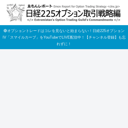
🔴オプショントレードはコレを見ないと始まらない！日経225オプション
IV「スマイルカーブ」をYouTubeでLIVE配信中！【チャンネル登録】も忘
れずに！