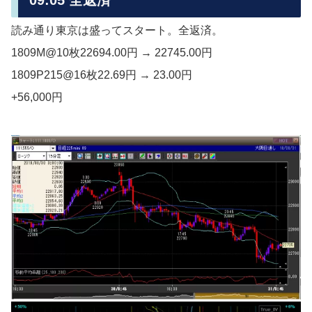
読み通り東京は盛ってスタート。全返済。
1809M@10枚22694.00円 → 22745.00円
1809P215@16枚22.69円 → 23.00円
+56,000円