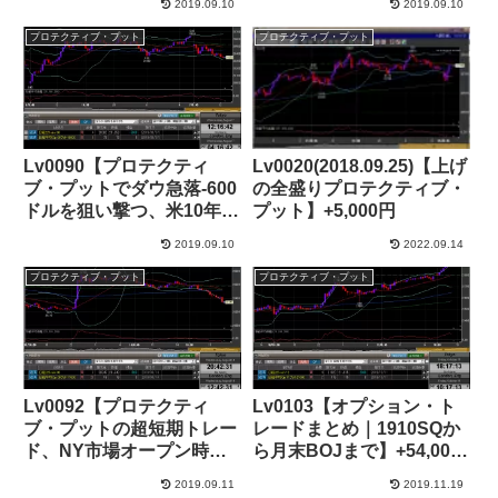
2019.09.10
2019.09.10
プロテクティブ・プット
プロテクティブ・プット
Lv0090【プロテクティ
Lv0020(2018.09.25)【上げ
ブ・プットでダウ急落‐600
の全盛りプロテクティブ・
ドルを狙い撃つ、米10年物
プット】+5,000円
国債利回り1.6%割れ】
2019.09.10
2022.09.14
+116,000円
プロテクティブ・プット
プロテクティブ・プット
Lv0092【プロテクティ
Lv0103【オプション・ト
ブ・プットの超短期トレー
レードまとめ｜1910SQか
ド、NY市場オープン時の
ら月末BOJまで】+54,000
IV急騰を一撃離脱で狙う】
円
2019.09.11
2019.11.19
+53,000円