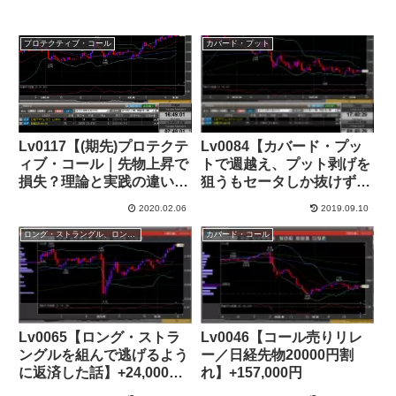
プロテクティブ・コール
カバード・プット
Lv0117【(期先)プロテクテ
Lv0084【カバード・プッ
ィブ・コール｜先物上昇で
トで週越え、プット剥げを
損失？理論と実践の違い】
狙うもセータしか抜けず】
+122,000円(1/3幕)
+17,000円
2020.02.06
2019.09.10
ロング・ストラングル、ロング・ストラドル
カバード・コール
Lv0065【ロング・ストラ
Lv0046【コール売りリレ
ングルを組んで逃げるよう
ー／日経先物20000円割
に返済した話】+24,000
れ】+157,000円
JPY