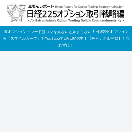
🔴オプショントレードはコレを見ないと始まらない！日経225オプション
IV「スマイルカーブ」をYouTubeでLIVE配信中！【チャンネル登録】も忘
れずに！