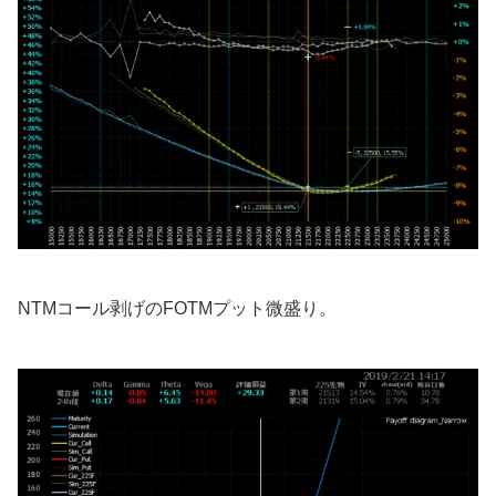
NTMコール剥げのFOTMプット微盛り。