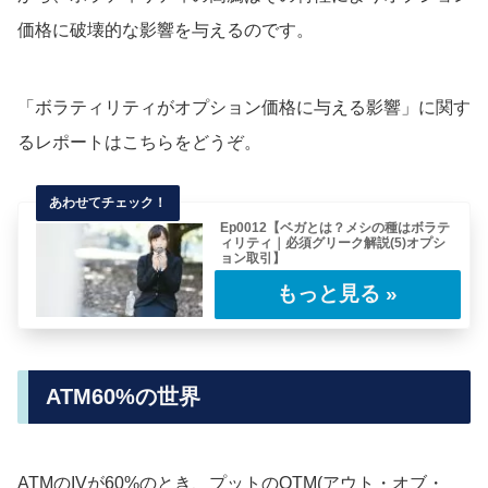
価格に破壊的な影響を与えるのです。
「ボラティリティがオプション価格に与える影響」に関す
るレポートはこちらをどうぞ。
Ep0012【ベガとは？メシの種はボラテ
ィリティ｜必須グリーク解説(5)オプシ
ョン取引】
(目次へもどる)“ブラック・ショールズの公式に
基づく標準的なアプローチでは、確率分布は
正……
ATM60%の世界
ATMのIVが60%のとき、プットのOTM(アウト・オブ・