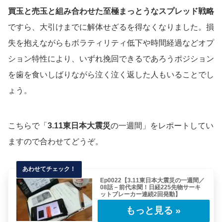
買玉と売玉と組み合わせた至極まっとうなスプレッド戦略
ですら、大引けまでに解体せざるを得なくなりました。損
失を抱えながらもボラティリティ低下や時間経過などオプ
ション特性により、いずれ挽回できるであろうポジション
を歯を食いしばりながら泣く泣く返した人もいることでし
ょう。
こちらで「
3.11東日本大震災
の一週間」をレポートしてい
ますので合わせてどうぞ。
Ep0022【3.11東日本大震災の一週間／
08話－前代未聞！日経225先物サーキ
ットブレーカー連続2回発動】
東日本大震災の翌週、2011年3月15日の火曜
日。日中、日経225先物は前代未聞のサー
キ……