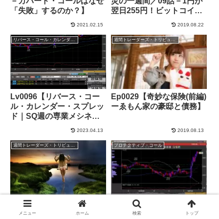
－カバード・コールはなぜ
災の一週間／09話－1円が
「失敗」するのか？】
翌日255円！ビットコイン
も驚愕するオプション取
2021.02.15
2019.08.22
引】
リバース・コール・カレンダー・スプレッド
週間トレーダーズ・トリビューン
Lv0096【リバース・コー
Ep0029【奇妙な保険(前編)
ル・カレンダー・スプレッ
ーゑもん家の豪邸と債務】
ド｜SQ週の専業メシネ
タ】+41,000円
2023.04.13
2019.08.13
週間トレーダーズ・トリビューン
プロテクティブ・コール
Ep0069【「KEN」第06話
Lv0052【三連休明けのIV
(スピンオフ)－じり貧専業
大剥げ祭り】+83,000円
メニュー
ホーム
検索
トップ