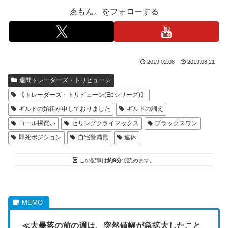
ゑもん。をフォローする
2019.02.08
2019.08.21
週間トレーダーズ・トリビューン
【トレーダーズ・トリビューン(Epシリーズ)】
ギルドの始祖が申しておりました
ギルドの訓え
コール裸買い
セリングクライマックス
ブラックスワン
即死ポジション
自宅警備員
連休
この記事は
約9分
で読めます。
≪大暴落の前の週は、突然値幅が急拡大したこと