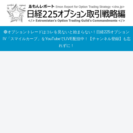
🔴オプショントレードはコレを見ないと始まらない！日経225オプション
IV「スマイルカーブ」をYouTubeでLIVE配信中！【チャンネル登録】も忘
れずに！