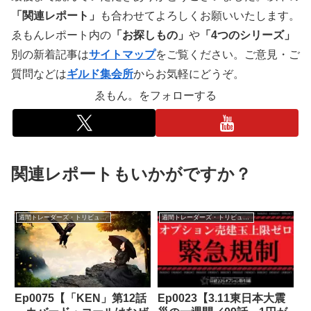
「関連レポート」
も合わせてよろしくお願いいたします。
ゑもんレポート内の
「お探しもの」
や
「4つのシリーズ」
別の新着記事は
サイトマップ
をご覧ください。ご意見・ご
質問などは
ギルド集会所
からお気軽にどうぞ。
ゑもん。をフォローする
関連レポートもいかがですか？
週間トレーダーズ・トリビューン
週間トレーダーズ・トリビューン
Ep0075【「KEN」第12話
Ep0023【3.11東日本大震