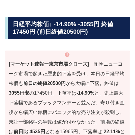
日経平均株価↓ -14.90% -3055円 終値
17450円 (前日終値20500円)
[マーケット速報ー東京市場クローズ]
昨晩ニューヨ
ーク市場で起きた歴史的下落を受け、本日の日経平均
株価も
前日の終値20500円
から大幅に下落。終値は
3055円安
の17450円。下落率は
-14.90%
と、史上最大
下落幅であるブラックマンデーと並んだ。寄り付き直
後から幅広い銘柄にパニック的な売り注文が殺到し、
東証一部銘柄の半数は値が付かなかった。前場の終値
は
前日比-4535円
となる15965円、下落率は
-22.11%
と