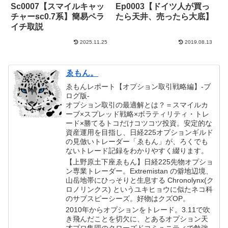
Sc0007【スマイルキャッ
Ep0003【ドイツ人が買っ
チャーsc0.7系】簡易ペラ
たら天井、売ったら大底】
イチ取説
2025.11.25
2019.08.13
ゑもん。
ゑもんレポート【オプション取引戦略編】-ブ
ログ版-
オプション取引の最適解とは？＝スマイルカ
ーブ×スプレッド戦略×ボラティリティ・トレ
ード×勝てるトコだけコツコツ投資。安定的な
資産運用を目指し、日経225オプションギルド
の見倣いトレーダー「ゑもん」が、ろくでも
ないトレード記録をわかりやすく綴ります。
【上野原土下座ゑもん】日経225先物オプショ
ン専業トレーダー。Extremistan の僻地辺境、
山岳地帯にひっそりと生息する Chronolynx(ク
ロノリンクス) というユキヒョウに似たネコ科
のサブスピーシーズ。好物はクズOP。
2010年からオプションをトレード。3.11で吹
き飛んだことを切欠に、とあるオプション天