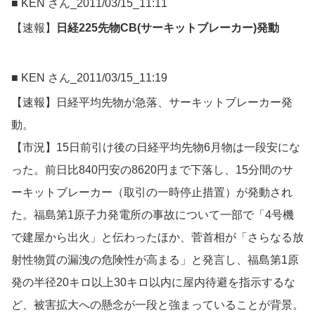
■ KEN さん_2011/03/15_11:11
【速報】
日経225先物CB(サーキットブレーカー)発動
■ KEN さん_2011/03/15_11:19
【速報】日経平均先物が急落、サーキットブレーカー発
動。
【市況】15日前引け後の日経平均先物6月物は一段安にな
った。前日比840円安の8620円まで下落し、15分間のサ
ーキットブレーカー（取引の一時停止措置）が発動され
た。福島第1原子力発電所の事故について一部で「4号機
で建屋から出火」と伝わったほか、菅首相が「さらなる放
射性物質の漏洩の危険性が高まる」と発言し、福島第1原
発の半径20キロ以上30キロ以内に屋内待避を指示するな
ど、被害拡大への懸念が一段と強まっていることが背景。