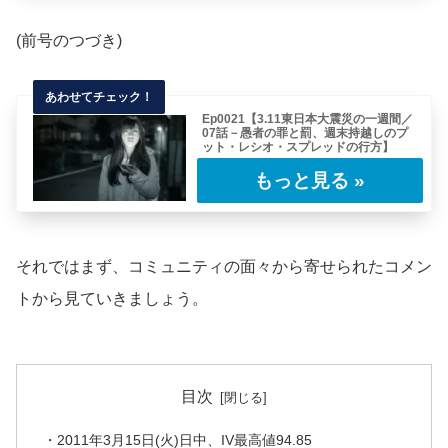
(前号のつづき)
Ep0021【3.11東日本大震災の一週間／
07話－愚者の罪と罰、週末持越しのプ
ット・レシオ・スプレッドの行方】
金曜日に起きた東日本大震災から週末を経て、
週明け月曜日の日経平均株価は、前日比633円
9……
それではまず、コミュニティの面々から寄せられたコメン
トから見ていきましょう。
目次
・2011年3月15日(火)日中、IV最高値94.85