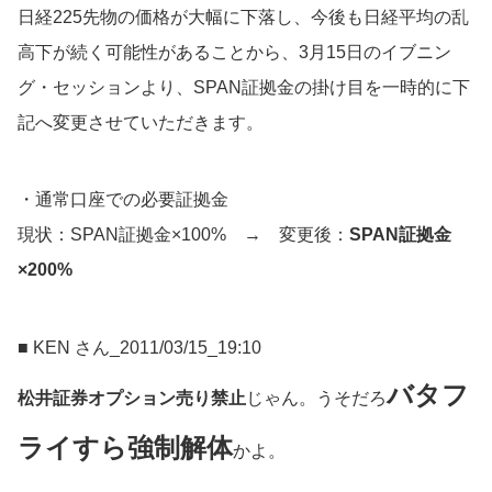
日経225先物の価格が大幅に下落し、今後も日経平均の乱
高下が続く可能性があることから、3月15日のイブニン
グ・セッションより、SPAN証拠金の掛け目を一時的に下
記へ変更させていただきます。
・通常口座での必要証拠金
現状：SPAN証拠金×100% → 変更後：
SPAN証拠金
×200%
■ KEN さん_2011/03/15_19:10
バタフ
松井証券オプション売り禁止
じゃん。うそだろ
ライすら強制解体
かよ。