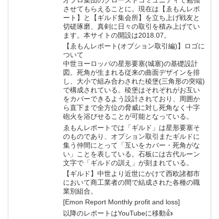
才プロ集団のクローズドコミュニティで勉強
させてもらえることに。現在は【ゑもんレポ
ート】と【ギルド集会所】を立ち上げ戦友と
切磋琢磨、真剣に日々の取引を積み上げてい
ます。本サイトの開設は2018.07。
【ゑもんレポート(オプション取引編)】ロゴに
ついて
中世ヨーロッパの星形要塞(城塞)の基礎設計
図。死角が生まれる従来の曲面デザインを排
し、大小で組み合わされた稜堡(三角形の突端)
で構成されている。稜堡はそれぞれがお互い
をカバーできるよう設計されており、周囲か
ら直下まで全方位の脅威に対し死角なく十字
砲火を浴びせることが可能となっている。
ゑもんレポートでは「ギルド」は星形要塞そ
のものであり、オプション取引またギルドに
集う仲間にとって「互いをカバー・死角がな
い」ことを表している。石板には古代ルーン
文字で「ギルドの訓え」が刻まれている。
【ギルド】中世より近世にかけて西欧諸都市
において商工業者の間で結成された各種の職
業別組合。
[Emon Report Monthly profit and loss]
以降のレポートはYouTubeに移動👍