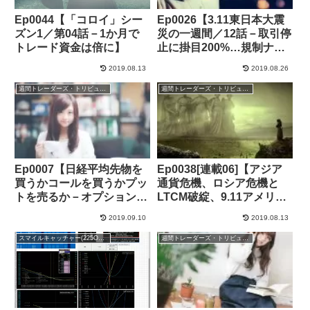
Ep0044【「コロイ」シー
Ep0026【3.11東日本大震
ズン1／第04話－1か月で
災の一週間／12話－取引停
トレード資金は倍に】
止に掛目200%…規制ナシ
は1社のみ。暴落時も超安
2019.08.13
2019.08.26
定の証券会社とは？】
週間トレーダーズ・トリビューン
週間トレーダーズ・トリビューン
Ep0007【日経平均先物を
Ep0038[連載06]【アジア
買うかコールを買うかプッ
通貨危機、ロシア危機と
トを売るか－オプション取
LTCM破綻、9.11アメリカ
引】
同時多発テロ事件】
2019.09.10
2019.08.13
スマイルキャッチャー(225OP売買支援ツール)
週間トレーダーズ・トリビューン