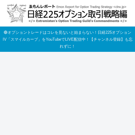
🔴オプショントレードはコレを見ないと始まらない！日経225オプション
IV「スマイルカーブ」をYouTubeでLIVE配信中！【チャンネル登録】も忘
れずに！