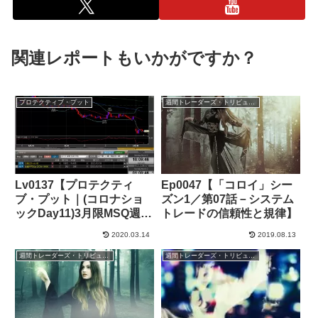
関連レポートもいかがですか？
プロテクティブ・プット
週間トレーダーズ・トリビューン
Lv0137【プロテクティ
Ep0047【「コロイ」シー
ブ・プット｜(コロナショ
ズン1／第07話－システム
ックDay11)3月限MSQ週、
トレードの信頼性と規律】
寄り付き下窓20000円割
2020.03.14
2019.08.13
れ】+248,000円
週間トレーダーズ・トリビューン
週間トレーダーズ・トリビューン