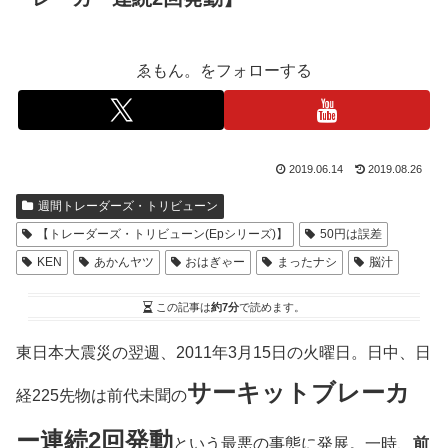
ゑもん。をフォローする
2019.06.14
2019.08.26
週間トレーダーズ・トリビューン
【トレーダーズ・トリビューン(Epシリーズ)】
50円は誤差
KEN
あかんヤツ
おはぎゃー
まったナシ
脳汁
この記事は
約7分
で読めます。
東日本大震災の翌週、2011年3月15日の火曜日。日中、日
サーキットブレーカ
経225先物は前代未聞の
ー連続2回発動
という最悪の事態に発展。一時、
前