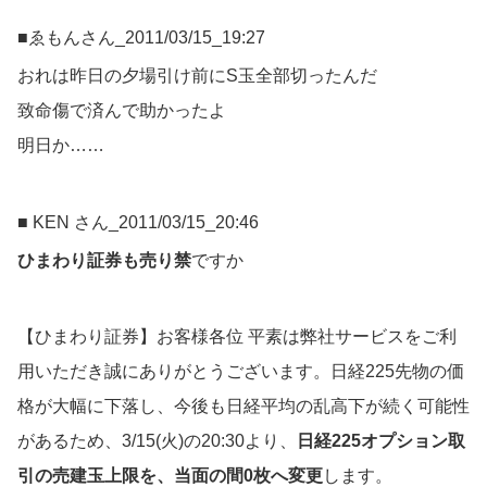
■ゑもんさん_2011/03/15_19:27
おれは昨日の夕場引け前にS玉全部切ったんだ
致命傷で済んで助かったよ
明日か……
■ KEN さん_2011/03/15_20:46
ひまわり証券も売り禁
ですか
【ひまわり証券】お客様各位 平素は弊社サービスをご利
用いただき誠にありがとうございます。日経225先物の価
格が大幅に下落し、今後も日経平均の乱高下が続く可能性
があるため、3/15(火)の20:30より、
日経225オプション取
引
の売建玉上限を、当面の間0枚へ変更
します。