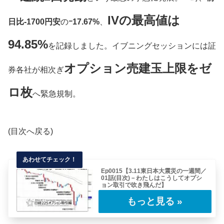
IVの最高値は
日比-1700円安
の
ｰ17.67%
、
94.85%
を記録しました。イブニングセッションには証
オプション売建玉上限をゼ
券各社が相次ぎ
ロ枚
へ緊急規制。
(目次へ戻る)
Ep0015【3.11東日本大震災の一週間／
01話(目次)－わたしはこうしてオプシ
ョン取引で吹き飛んだ】
表題の通りわたしは東日本大震災のあと、これ
から連載していくようなレポートを書いていま
した……