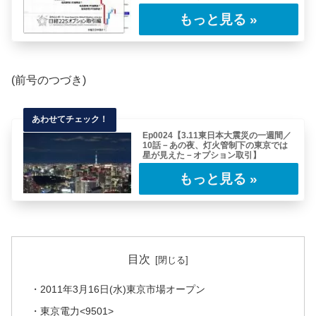
表題の通りわたしは東日本大震災のあと、これ
から連載していくようなレポートを書いていま
した……
(前号のつづき)
Ep0024【3.11東日本大震災の一週間／
10話－あの夜、灯火管制下の東京では
星が見えた－オプション取引】
ここまで震災後、週明け月曜日と火曜日のマー
ケットの動向を見てきました。マーケット以外
の出……
目次
・2011年3月16日(水)東京市場オープン
・東京電力<9501>