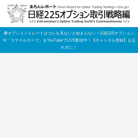
🔴オプショントレードはコレを見ないと始まらない！日経225オプション
IV「スマイルカーブ」をYouTubeでLIVE配信中！【チャンネル登録】も忘
れずに！