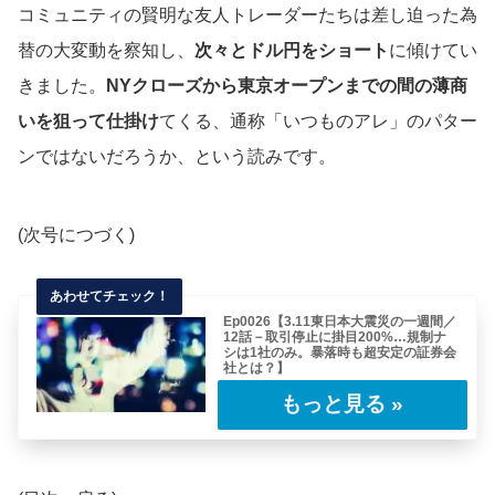
コミュニティの賢明な友人トレーダーたちは差し迫った為
替の大変動を察知し、
次々とドル円をショート
に傾けてい
きました。
NYクローズから東京オープンまでの間の薄商
いを狙って仕掛け
てくる、通称「いつものアレ」のパター
ンではないだろうか、という読みです。
(次号につづく)
Ep0026【3.11東日本大震災の一週間／
12話－取引停止に掛目200%…規制ナ
シは1社のみ。暴落時も超安定の証券会
社とは？】
東日本大震災の翌週、4営業日目の木曜日。早
朝にドル円相場は史上最高値79.75を更新、
7……