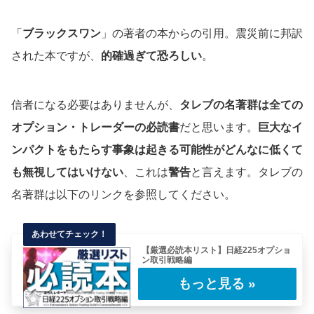
「
ブラックスワン
」の著者の本からの引用。震災前に邦訳
された本ですが、
的確過ぎて恐ろしい
。
信者になる必要はありませんが、
タレブの名著群は全ての
オプション・トレーダーの必読書
だと思います。
巨大なイ
ンパクトをもたらす事象は起きる可能性がどんなに低くて
も無視してはいけない
、これは
警告
と言えます。タレブの
名著群は以下のリンクを参照してください。
【厳選必読本リスト】日経225オプショ
ン取引戦略編
日経225オプション取引を実践するにあたり、
わたしが勉強になったと思う本を厳選ピックア
ッ……