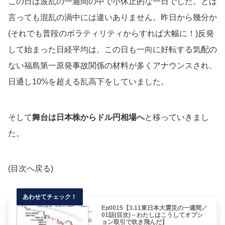
この日は波乱の一週間の中で小休止的な一日でした。とは
言っても混乱の渦中には違いありません。昨日から幾分か
(それでも普段のボラティリティからすれば大幅に！)反発
して始まった日経平均は、この日も一向に好転する気配の
ない福島第一原発事故関係の材料が多くアナウンスされ、
日通し10%を超える乱高下をしていました。
そして
舞台は日本株からドル円相場へ
と移っていきまし
た。
(目次へ戻る)
Ep0015【3.11東日本大震災の一週間／
01話(目次)－わたしはこうしてオプシ
ョン取引で吹き飛んだ】