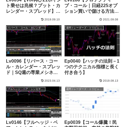
ト乗せは兆候？プット・カ
ブ・コール｜日経225オプ
レンダー・スプレッド】
ション買いで儲ける方法？
+243,000円
こうすれば良いと思うよ】
2019.09.10
2021.09.08
+339,000円
リバース・コール・カレンダー・スプレッド
週間トレーダーズ・トリビューン
Lv0096【リバース・コー
Ep0040【ハッチの法則－1
ル・カレンダー・スプレッ
つのテクニカル指標と長く
ド｜SQ週の専業メシネ
付き合う】
タ】+41,000円
2023.04.13
2019.08.13
フルヘッジ・ベア・シンセティック
週間トレーダーズ・トリビューン
Lv0146【フルヘッジ・ベ
Ep0039【コール爆騰！民