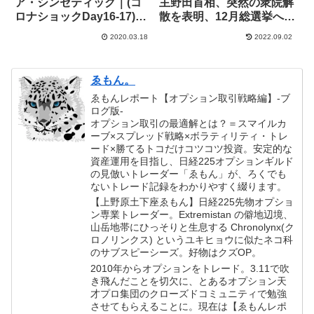
ア・シンセティック｜(コ
主野田首相、突然の衆院解
ロナショックDay16-17)ダ
散を表明、12月総選挙へー
ウ-3000ドル超、史上最大
オプション取引あさぎうら
2020.03.18
2022.09.02
下落幅更新】+84,000円
の記憶】
ゑもん。
ゑもんレポート【オプション取引戦略編】-ブ
ログ版-
オプション取引の最適解とは？＝スマイルカ
ーブ×スプレッド戦略×ボラティリティ・トレ
ード×勝てるトコだけコツコツ投資。安定的な
資産運用を目指し、日経225オプションギルド
の見倣いトレーダー「ゑもん」が、ろくでも
ないトレード記録をわかりやすく綴ります。
【上野原土下座ゑもん】日経225先物オプショ
ン専業トレーダー。Extremistan の僻地辺境、
山岳地帯にひっそりと生息する Chronolynx(ク
ロノリンクス) というユキヒョウに似たネコ科
のサブスピーシーズ。好物はクズOP。
2010年からオプションをトレード。3.11で吹
き飛んだことを切欠に、とあるオプション天
才プロ集団のクローズドコミュニティで勉強
させてもらえることに。現在は【ゑもんレポ