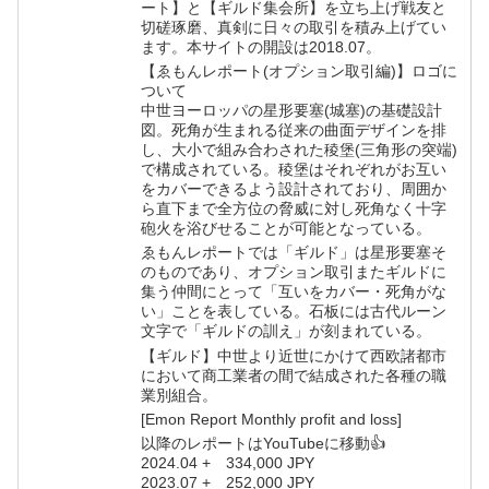
ート】と【ギルド集会所】を立ち上げ戦友と
切磋琢磨、真剣に日々の取引を積み上げてい
ます。本サイトの開設は2018.07。
【ゑもんレポート(オプション取引編)】ロゴに
ついて
中世ヨーロッパの星形要塞(城塞)の基礎設計
図。死角が生まれる従来の曲面デザインを排
し、大小で組み合わされた稜堡(三角形の突端)
で構成されている。稜堡はそれぞれがお互い
をカバーできるよう設計されており、周囲か
ら直下まで全方位の脅威に対し死角なく十字
砲火を浴びせることが可能となっている。
ゑもんレポートでは「ギルド」は星形要塞そ
のものであり、オプション取引またギルドに
集う仲間にとって「互いをカバー・死角がな
い」ことを表している。石板には古代ルーン
文字で「ギルドの訓え」が刻まれている。
【ギルド】中世より近世にかけて西欧諸都市
において商工業者の間で結成された各種の職
業別組合。
[Emon Report Monthly profit and loss]
以降のレポートはYouTubeに移動👍
2024.04 + 334,000 JPY
2023.07 + 252,000 JPY