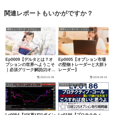
関連レポートもいかがですか？
週間トレーダーズ・トリビューン
週間トレーダーズ・トリビューン
Ep0009【デルタとは？オ
Ep0005【オプション市場
プションの世界へようこそ
の堅物トレーダーと大胆ト
｜必須グリーク解説(2)オプ
レーダー】
ション取引】
2023.01.06
2019.09.10
プット・カレンダー・スプレッド
プロテクティブ・コール
Lv0054【VIX再び21ポイン
Lv0186【プロテクティ