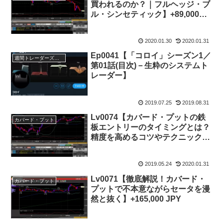
買われるのか？｜フルヘッジ・ブ
ル・シンセティック】+89,000円
(3/4)
2020.01.30
2020.01.31
Ep0041【「コロイ」シーズン1／
週間トレーダーズ・トリビューン
第01話(目次)－生粋のシステムト
レーダー】
2019.07.25
2019.08.31
Lv0074【カバード・プットの鉄
カバード・プット
板エントリーのタイミングとは？
精度を高めるコツやテクニック】
+177,000 JPY
2019.05.24
2020.01.31
Lv0071【徹底解説！カバード・
カバード・プット
プットで不本意ながらセータを漫
然と抜く】+165,000 JPY