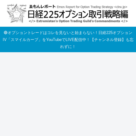
🔴オプショントレードはコレを見ないと始まらない！日経225オプション
IV「スマイルカーブ」をYouTubeでLIVE配信中！【チャンネル登録】も忘
れずに！