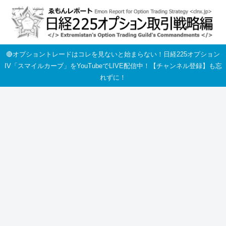
🔴オプショントレードはコレを見ないと始まらない！日経225オプション
IV「スマイルカーブ」をYouTubeでLIVE配信中！【チャンネル登録】も忘
れずに！