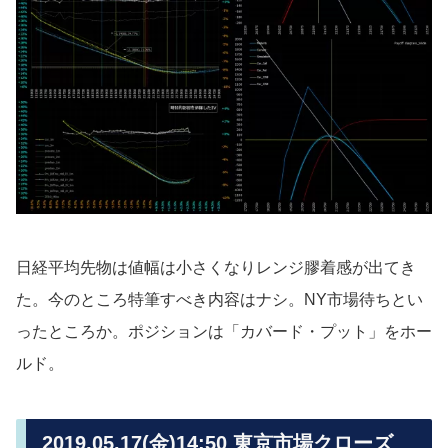
日経平均先物は値幅は小さくなりレンジ膠着感が出てき
た。今のところ特筆すべき内容はナシ。NY市場待ちとい
ったところか。ポジションは「カバード・プット」をホー
ルド。
2019.05.17(金)14:50 東京市場クローズ