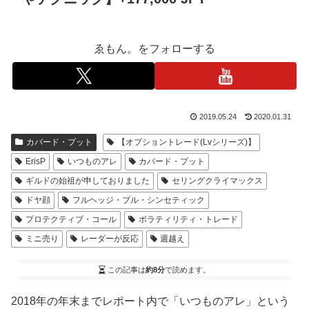
ゑもん。をフォローする
2019.05.24
2020.01.31
カバード・プット
【オプショントレード(Lvシリーズ)】
ErisP
いつものアレ
カバード・プット
ギルドの始祖が申しておりました
セリングクライマックス
ドヤ顔
フルヘッジ・ブル・シンセティック
プロテクティブ・コール
ボラティリティ・トレード
ミニ売り
レーダーが反応
週越え
この記事は
約8分
で読めます。
2018年の年末までレポート内で「いつものアレ」という