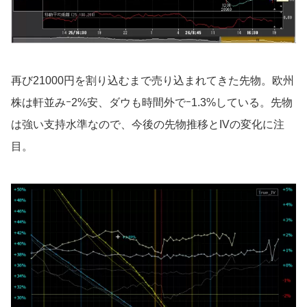
再び21000円を割り込むまで売り込まれてきた先物。欧州
株は軒並みｰ2%安、ダウも時間外でｰ1.3%している。先物
は強い支持水準なので、今後の先物推移とIVの変化に注
目。