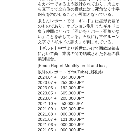
をカバーできるよう設計されており、周囲か
ら直下まで全方位の脅威に対し死角なく十字
砲火を浴びせることが可能となっている。
ゑもんレポートでは「ギルド」は星形要塞そ
のものであり、オプション取引またギルドに
集う仲間にとって「互いをカバー・死角がな
い」ことを表している。石板には古代ルーン
文字で「ギルドの訓え」が刻まれている。
【ギルド】中世より近世にかけて西欧諸都市
において商工業者の間で結成された各種の職
業別組合。
[Emon Report Monthly profit and loss]
以降のレポートはYouTubeに移動👍
2024.04 + 334,000 JPY
2023.07 + 252,000 JPY
2023.06 + 192,000 JPY
2023.05 + 605,000 JPY
2023.04 + 205,000 JPY
2021.10 + 53,000 JPY
2021.09 + 339,000 JPY
2021.08 + 000,000 JPY
2021.07 + 121,000 JPY
2021.06 + 000,000 JPY
2021.05 + 000,000 JPY