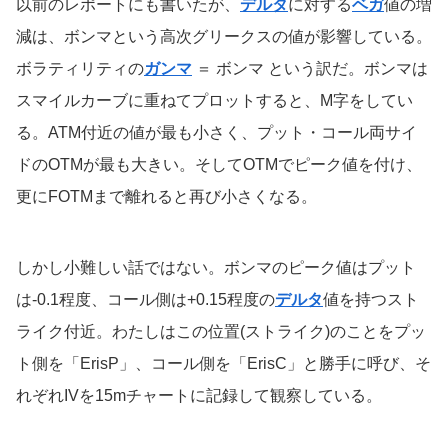
以前のレポートにも書いたが、
デルタ
に対する
ベガ
値の増
減は、ボンマという高次グリークスの値が影響している。
ボラティリティの
ガンマ
＝ ボンマ という訳だ。ボンマは
スマイルカーブに重ねてプロットすると、M字をしてい
る。ATM付近の値が最も小さく、プット・コール両サイ
ドのOTMが最も大きい。そしてOTMでピーク値を付け、
更にFOTMまで離れると再び小さくなる。
しかし小難しい話ではない。ボンマのピーク値はプット
は-0.1程度、コール側は+0.15程度の
デルタ
値を持つスト
ライク付近。わたしはこの位置(ストライク)のことをプッ
ト側を「ErisP」、コール側を「ErisC」と勝手に呼び、そ
れぞれIVを15mチャートに記録して観察している。