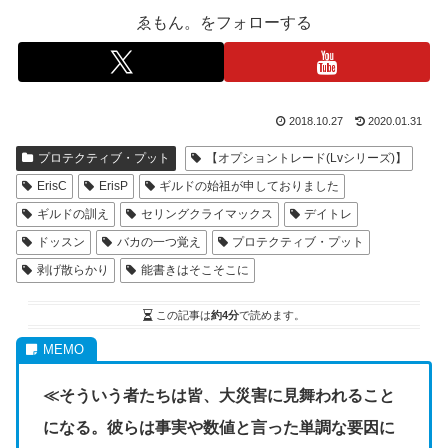
ゑもん。をフォローする
2018.10.27
2020.01.31
プロテクティブ・プット
【オプショントレード(Lvシリーズ)】
ErisC
ErisP
ギルドの始祖が申しておりました
ギルドの訓え
セリングクライマックス
デイトレ
ドッスン
バカの一つ覚え
プロテクティブ・プット
剥げ散らかり
能書きはそこそこに
この記事は
約4分
で読めます。
≪そういう者たちは皆、大災害に見舞われること
になる。彼らは事実や数値と言った単調な要因に