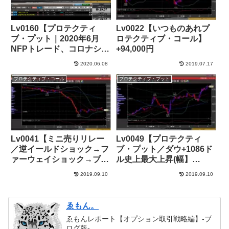
Lv0160【プロテクティ
Lv0022【いつものあれプ
ブ・プット｜2020年6月
ロテクティブ・コール】
NFPトレード、コロナショ
+94,000円
ック後の大相場】+65,000
2020.06.08
2019.07.17
円
プロテクティブ・コール
プロテクティブ・プット
Lv0041【ミニ売りリレー
Lv0049【プロテクティ
／逆イールドショック→フ
ブ・プット／ダウ+1086ド
ァーウェイショック→ブリ
ル史上最大上昇(幅】
グジット絡みショック～
+40,000円
2019.09.10
2019.09.10
12MSQ週】+433,000円
ゑもん。
ゑもんレポート【オプション取引戦略編】-ブ
ログ版-