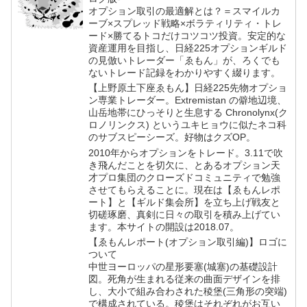
オプション取引の最適解とは？＝スマイルカ
ーブ×スプレッド戦略×ボラティリティ・トレ
ード×勝てるトコだけコツコツ投資。安定的な
資産運用を目指し、日経225オプションギルド
の見倣いトレーダー「ゑもん」が、ろくでも
ないトレード記録をわかりやすく綴ります。
【上野原土下座ゑもん】日経225先物オプショ
ン専業トレーダー。Extremistan の僻地辺境、
山岳地帯にひっそりと生息する Chronolynx(ク
ロノリンクス) というユキヒョウに似たネコ科
のサブスピーシーズ。好物はクズOP。
2010年からオプションをトレード。3.11で吹
き飛んだことを切欠に、とあるオプション天
才プロ集団のクローズドコミュニティで勉強
させてもらえることに。現在は【ゑもんレポ
ート】と【ギルド集会所】を立ち上げ戦友と
切磋琢磨、真剣に日々の取引を積み上げてい
ます。本サイトの開設は2018.07。
【ゑもんレポート(オプション取引編)】ロゴに
ついて
中世ヨーロッパの星形要塞(城塞)の基礎設計
図。死角が生まれる従来の曲面デザインを排
し、大小で組み合わされた稜堡(三角形の突端)
で構成されている。稜堡はそれぞれがお互い