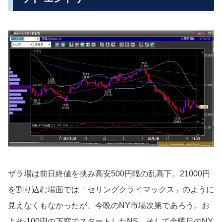
ザラ場は前日終値を挟み高安500円幅の乱高下。21000円
を割り込む場面では「セリングクライマックス」のように
見えなくもなかったが、今晩のNY市場次第であろう。お
よそ-100円の下窓でスタートしたNS、そして金曜日のNY