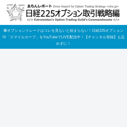
🔴オプショントレードはコレを見ないと始まらない！日経225オプション
IV「スマイルカーブ」をYouTubeでLIVE配信中！【チャンネル登録】も忘
れずに！