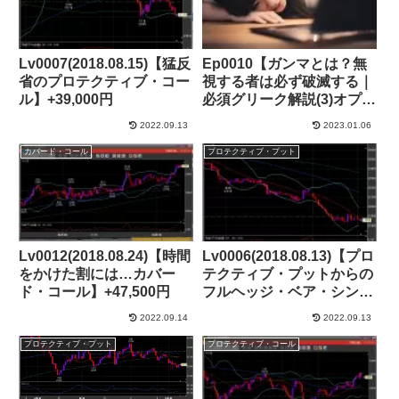
Lv0007(2018.08.15)【猛反
Ep0010【ガンマとは？無
省のプロテクティブ・コー
視する者は必ず破滅する｜
ル】+39,000円
必須グリーク解説(3)オプシ
ョン取引】
2022.09.13
2023.01.06
カバード・コール
プロテクティブ・プット
Lv0012(2018.08.24)【時間
Lv0006(2018.08.13)【プロ
をかけた割には…カバー
テクティブ・プットからの
ド・コール】+47,500円
フルヘッジ・ベア・シンセ
ティックからのカバード・
2022.09.14
2022.09.13
コール】+57,000円
プロテクティブ・プット
プロテクティブ・コール