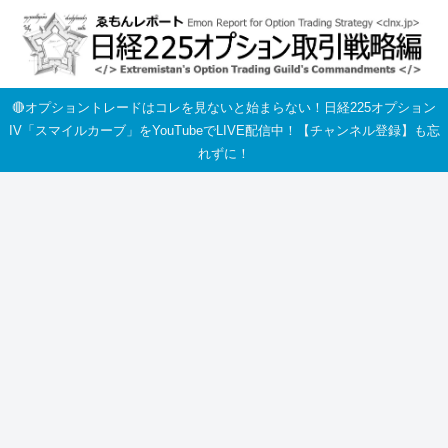
🔴オプショントレードはコレを見ないと始まらない！日経225オプション
IV「スマイルカーブ」をYouTubeでLIVE配信中！【チャンネル登録】も忘
れずに！