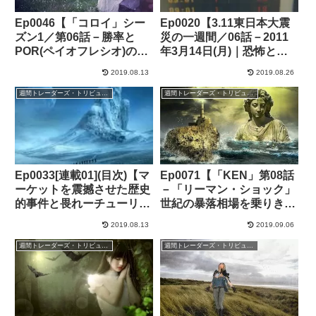
Ep0046【「コロイ」シー
Ep0020【3.11東日本大震
ズン1／第06話－勝率と
災の一週間／06話－2011
POR(ペイオフレシオ)の重
年3月14日(月)｜恐怖と絶
要性】
望で始まった週明け月曜
2019.08.13
2019.08.26
日、日経平均株価-6.2%】
週間トレーダーズ・トリビューン
週間トレーダーズ・トリビューン
Ep0033[連載01](目次)【マ
Ep0071【「KEN」第08話
ーケットを震撼させた歴史
－「リーマン・ショック」
的事件と畏れーチューリッ
世紀の暴落相場を乗りきっ
プ・バブル、ミシシッピ計
た】
2019.08.13
2019.09.06
画、南海泡沫事件】
週間トレーダーズ・トリビューン
週間トレーダーズ・トリビューン