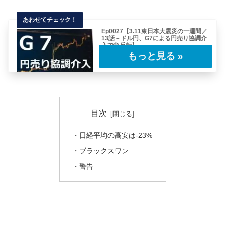
Ep0027【3.11東日本大震災の一週間／
13話－ドル円、G7による円売り協調介
入で急反転】
昨日、ドル円は早朝に史上最高値79.75を更新
し、76.40円まで突き刺さりました。その……
目次
・日経平均の高安は-23%
・ブラックスワン
・警告