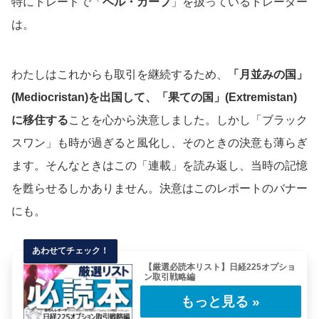
特にトレードで「
ベル・カーブ
」を扱っているトレーダー
は。
わたしはこれからも取引を継続するため、
「月並みの国」
(Mediocristan)を出国して、「果ての国」(Extremistan)
に移住する
ことを心から決意しました。しかし「ブラック
スワン」も時が過ぎると風化し、そのときの決意も薄らぎ
ます。そんなときはこの「連載」を読み返し、当時の記憶
を甦らせるしかありません。決意はこのレポートのバナー
にも。
【厳選必読本リスト】日経225オプショ
ン取引戦略編
日経225オプション取引を実践するにあたり、
わたしが勉強になったと思う本を厳選ピックア
ッ……