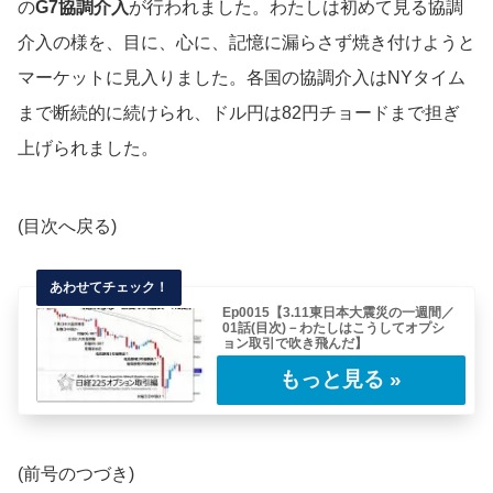
の
G7協調介入
が行われました。わたしは初めて見る協調
介入の様を、目に、心に、記憶に漏らさず焼き付けようと
マーケットに見入りました。各国の協調介入はNYタイム
まで断続的に続けられ、ドル円は82円チョードまで担ぎ
上げられました。
(目次へ戻る)
Ep0015【3.11東日本大震災の一週間／
01話(目次)－わたしはこうしてオプシ
ョン取引で吹き飛んだ】
表題の通りわたしは東日本大震災のあと、これ
から連載していくようなレポートを書いていま
した……
(前号のつづき)