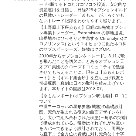
ード×勝てるトコだけコツコツ投資。安定的な
資産運用を目指し、日経225オプションギルド
の見倣いトレーダー「ゑもん」が、ろくでも
ないトレード記録をわかりやすく綴ります。
【上野原土下座ゑもん】日経225先物オプショ
ン専業トレーダー。Extremistan の僻地辺境、
山岳地帯にひっそりと生息する Chronolynx(ク
ロノリンクス) というユキヒョウに似たネコ科
のサブスピーシーズ。好物はクズOP。
2010年からオプションをトレード。3.11で吹
き飛んだことを切欠に、とあるオプション天
才プロ集団のクローズドコミュニティで勉強
させてもらえることに。現在は【ゑもんレポ
ート】と【ギルド集会所】を立ち上げ戦友と
切磋琢磨、真剣に日々の取引を積み上げてい
ます。本サイトの開設は2018.07。
【ゑもんレポート(オプション取引編)】ロゴに
ついて
中世ヨーロッパの星形要塞(城塞)の基礎設計
図。死角が生まれる従来の曲面デザインを排
し、大小で組み合わされた稜堡(三角形の突端)
で構成されている。稜堡はそれぞれがお互い
をカバーできるよう設計されており、周囲か
ら直下まで全方位の脅威に対し死角なく十字