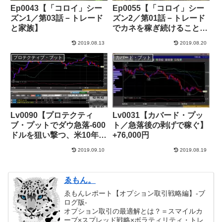
Ep0043【「コロイ」シー
Ep0055【「コロイ」シー
ズン1／第03話－トレード
ズン2／第01話－トレード
と家族】
でカネを稼ぎ続けることは
できるのか】
2019.08.13
2019.08.20
プロテクティブ・プット
カバード・プット
Lv0090【プロテクティ
Lv0031【カバード・プッ
ブ・プットでダウ急落‐600
ト／急落後の剥げで稼ぐ】
ドルを狙い撃つ、米10年物
+76,000円
国債利回り1.6%割れ】
2019.09.10
2019.08.19
+116,000円
ゑもん。
ゑもんレポート【オプション取引戦略編】-ブ
ログ版-
オプション取引の最適解とは？＝スマイルカ
ーブ×スプレッド戦略×ボラティリティ・トレ