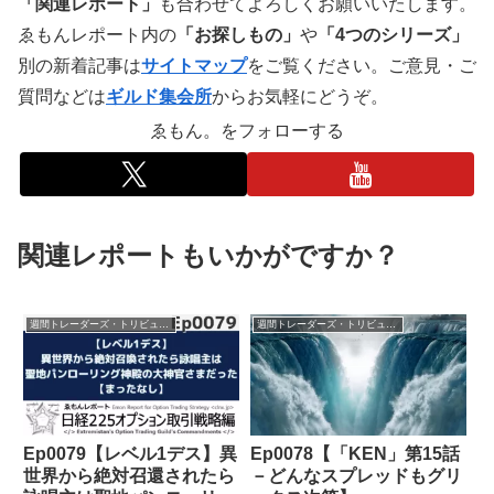
「関連レポート」
も合わせてよろしくお願いいたします。
ゑもんレポート内の
「お探しもの」
や
「4つのシリーズ」
別の新着記事は
サイトマップ
をご覧ください。ご意見・ご
質問などは
ギルド集会所
からお気軽にどうぞ。
ゑもん。をフォローする
関連レポートもいかがですか？
週間トレーダーズ・トリビューン
週間トレーダーズ・トリビューン
Ep0079【レベル1デス】異
Ep0078【「KEN」第15話
世界から絶対召還されたら
－どんなスプレッドもグリ