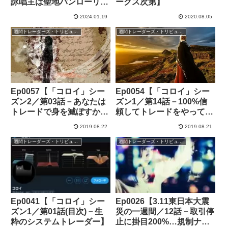
詠唱主は聖地パンローリン
ークス次第】
グ神殿の大神官さまだった
2024.01.19
2020.08.05
【まったなし】
週間トレーダーズ・トリビューン
週間トレーダーズ・トリビューン
Ep0057【「コロイ」シー
Ep0054【「コロイ」シー
ズン2／第03話－あなたは
ズン1／第14話－100%信
トレードで身を滅ぼすから
頼してトレードをやってい
今後一切やめなさい】
ただけ】
2019.08.22
2019.08.21
週間トレーダーズ・トリビューン
週間トレーダーズ・トリビューン
Ep0041【「コロイ」シー
Ep0026【3.11東日本大震
ズン1／第01話(目次)－生
災の一週間／12話－取引停
粋のシステムトレーダー】
止に掛目200%…規制ナシ