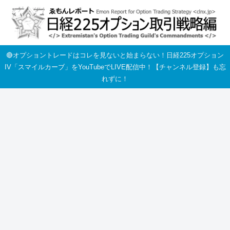
🔴オプショントレードはコレを見ないと始まらない！日経225オプション
IV「スマイルカーブ」をYouTubeでLIVE配信中！【チャンネル登録】も忘
れずに！