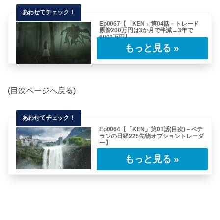
Ep0067【「KEN」第04話－トレード
原資200万円は3か月で半減→3年で
6000万円】
(目次ページへ戻る)■それにしても先ほど「原資
が200万円、それと生活費が150万円」と……
(目次ページへ戻る)
Ep0064【「KEN」第01話(目次)－ベテ
ランの日経225先物オプショントレーダ
ー】
この物語は2011年2月に書かれた古いレポート
である。2011年と言えば我々日本人にと
っ……