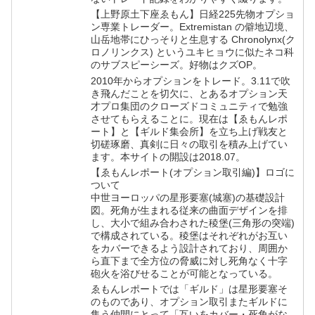
【上野原土下座ゑもん】日経225先物オプショ
ン専業トレーダー。Extremistan の僻地辺境、
山岳地帯にひっそりと生息する Chronolynx(ク
ロノリンクス) というユキヒョウに似たネコ科
のサブスピーシーズ。好物はクズOP。
2010年からオプションをトレード。3.11で吹
き飛んだことを切欠に、とあるオプション天
才プロ集団のクローズドコミュニティで勉強
させてもらえることに。現在は【ゑもんレポ
ート】と【ギルド集会所】を立ち上げ戦友と
切磋琢磨、真剣に日々の取引を積み上げてい
ます。本サイトの開設は2018.07。
【ゑもんレポート(オプション取引編)】ロゴに
ついて
中世ヨーロッパの星形要塞(城塞)の基礎設計
図。死角が生まれる従来の曲面デザインを排
し、大小で組み合わされた稜堡(三角形の突端)
で構成されている。稜堡はそれぞれがお互い
をカバーできるよう設計されており、周囲か
ら直下まで全方位の脅威に対し死角なく十字
砲火を浴びせることが可能となっている。
ゑもんレポートでは「ギルド」は星形要塞そ
のものであり、オプション取引またギルドに
集う仲間にとって「互いをカバー・死角がな