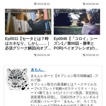
は1社のみ。暴落時も超安
2019.08.31
2019.08.26
定の証券会社とは？】
週間トレーダーズ・トリビューン
週間トレーダーズ・トリビューン
Ep0011【セータとは？時
Ep0046【「コロイ」シー
はカネなり、しかし……｜
ズン1／第06話－勝率と
必須グリーク解説(4)オプシ
POR(ペイオフレシオ)の重
ョン取引】
要性】
2023.01.06
2019.08.13
ゑもん。
ゑもんレポート【オプション取引戦略編】-ブ
ログ版-
オプション取引の最適解とは？＝スマイルカ
ーブ×スプレッド戦略×ボラティリティ・トレ
ード×勝てるトコだけコツコツ投資。安定的な
資産運用を目指し、日経225オプションギルド
の見倣いトレーダー「ゑもん」が、ろくでも
ないトレード記録をわかりやすく綴ります。