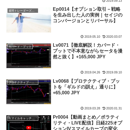
2019.09.13
Ep0014【オプション取引－戦略
週間トレーダーズ・トリビューン
を生み出した人の実例｜セイジの
コンバージョンとリバーサル】
2019.05.10
2020.03.07
Lv0071【徹底解説！カバード・
カバード・プット
プットで不本意ながらセータを漫
然と抜く】+165,000 JPY
2019.04.26
2019.09.10
Lv0068【プロテクティブ・プッ
プロテクティブ・プット
トを「ギルドの訓え」通りに】
+65,000 JPY
2019.03.28
2020.01.31
Pr0004【動画まとめ／ボラティ
スマイルキャッチャー(225OP売買支援ツール)
リティ・LIVE配信】日経225オプ
ションIVスマイルカーブの変化