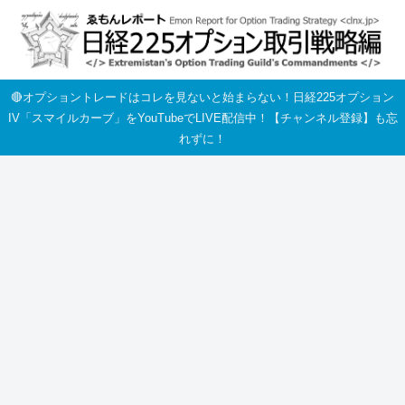
🔴オプショントレードはコレを見ないと始まらない！日経225オプション
IV「スマイルカーブ」をYouTubeでLIVE配信中！【チャンネル登録】も忘
れずに！