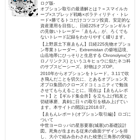
ログ版-
オプション取引の最適解とは？＝スマイルカ
ーブ×スプレッド戦略×ボラティリティ・トレ
ード×勝てるトコだけコツコツ投資。安定的な
資産運用を目指し、日経225オプションギルド
の見倣いトレーダー「ゑもん」が、ろくでも
ないトレード記録をわかりやすく綴ります。
【上野原土下座ゑもん】日経225先物オプショ
ン専業トレーダー。Extremistan の僻地辺境、
山岳地帯にひっそりと生息する Chronolynx(ク
ロノリンクス) というユキヒョウに似たネコ科
のサブスピーシーズ。好物はクズOP。
2010年からオプションをトレード。3.11で吹
き飛んだことを切欠に、とあるオプション天
才プロ集団のクローズドコミュニティで勉強
させてもらえることに。現在は【ゑもんレポ
ート】と【ギルド集会所】を立ち上げ戦友と
切磋琢磨、真剣に日々の取引を積み上げてい
ます。本サイトの開設は2018.07。
【ゑもんレポート(オプション取引編)】ロゴに
ついて
中世ヨーロッパの星形要塞(城塞)の基礎設計
図。死角が生まれる従来の曲面デザインを排
し、大小で組み合わされた稜堡(三角形の突端)