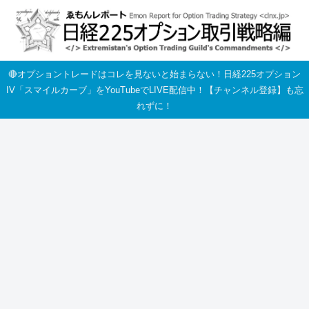
🔴オプショントレードはコレを見ないと始まらない！日経225オプション
IV「スマイルカーブ」をYouTubeでLIVE配信中！【チャンネル登録】も忘
れずに！