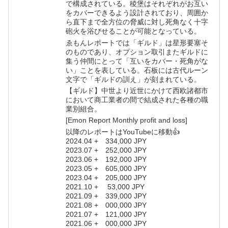
で構成されている。稜堡はそれぞれがお互い
をカバーできるよう設計されており、周囲か
ら直下まで全方位の脅威に対し死角なく十字
砲火を浴びせることが可能となっている。
ゑもんレポートでは「ギルド」は星形要塞そ
のものであり、オプション取引またギルドに
集う仲間にとって「互いをカバー・死角がな
い」ことを表している。石板には古代ルーン
文字で「ギルドの訓え」が刻まれている。
【ギルド】中世より近世にかけて西欧諸都市
において商工業者の間で結成された各種の職
業別組合。
[Emon Report Monthly profit and loss]
以降のレポートはYouTubeに移動👍
2024.04 + 334,000 JPY
2023.07 + 252,000 JPY
2023.06 + 192,000 JPY
2023.05 + 605,000 JPY
2023.04 + 205,000 JPY
2021.10 + 53,000 JPY
2021.09 + 339,000 JPY
2021.08 + 000,000 JPY
2021.07 + 121,000 JPY
2021.06 + 000,000 JPY