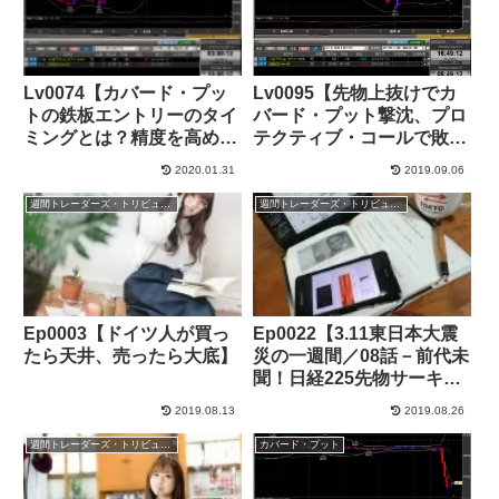
Lv0074【カバード・プッ
Lv0095【先物上抜けでカ
トの鉄板エントリーのタイ
バード・プット撃沈、プロ
ミングとは？精度を高める
テクティブ・コールで敗戦
コツやテクニック】
処理】+50,000円
2020.01.31
2019.09.06
+177,000 JPY
週間トレーダーズ・トリビューン
週間トレーダーズ・トリビューン
Ep0003【ドイツ人が買っ
Ep0022【3.11東日本大震
たら天井、売ったら大底】
災の一週間／08話－前代未
聞！日経225先物サーキッ
トブレーカー連続2回発
2019.08.13
2019.08.26
動】
週間トレーダーズ・トリビューン
カバード・プット