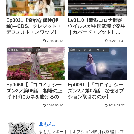
Ep0031【奇妙な保険(後
Lv0110【新型コロナ肺炎
編)―CDS、クレジット・
ウイルスが中国武漢で発生
デフォルト・スワップ】
｜カバード・プット】
+89,000円(1/4)
2019.08.13
2020.01.31
週間トレーダーズ・トリビューン
週間トレーダーズ・トリビューン
Ep0060【「コロイ」シー
Ep0061【「コロイ」シー
ズン2／第06話－相場の上
ズン2／第07話－なぜオプ
げ下げにカネを賭けるのは
ション取引なのか】
終わり】
2019.09.10
2019.08.27
ゑもん。
ゑもんレポート【オプション取引戦略編】-ブ