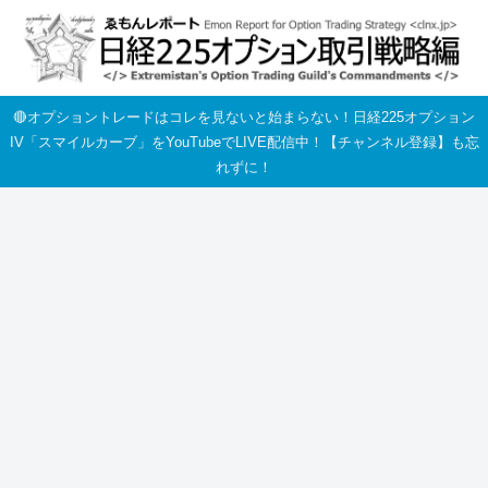
🔴オプショントレードはコレを見ないと始まらない！日経225オプション
IV「スマイルカーブ」をYouTubeでLIVE配信中！【チャンネル登録】も忘
れずに！