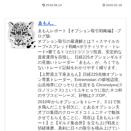
り】
「鉄の掟」】+105,000円
2019.08.13
2020.02.19
(2/2幕)
ゑもん。
ゑもんレポート【オプション取引戦略編】-ブ
ログ版-
オプション取引の最適解とは？＝スマイルカ
ーブ×スプレッド戦略×ボラティリティ・トレ
ード×勝てるトコだけコツコツ投資。安定的な
資産運用を目指し、日経225オプションギルド
の見倣いトレーダー「ゑもん」が、ろくでも
ないトレード記録をわかりやすく綴ります。
【上野原土下座ゑもん】日経225先物オプショ
ン専業トレーダー。Extremistan の僻地辺境、
山岳地帯にひっそりと生息する Chronolynx(ク
ロノリンクス) というユキヒョウに似たネコ科
のサブスピーシーズ。好物はクズOP。
2010年からオプションをトレード。3.11で吹
き飛んだことを切欠に、とあるオプション天
才プロ集団のクローズドコミュニティで勉強
させてもらえることに。現在は【ゑもんレポ
ート】と【ギルド集会所】を立ち上げ戦友と
切磋琢磨、真剣に日々の取引を積み上げてい