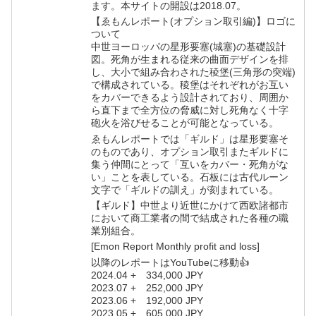
ます。本サイトの開設は2018.07。
【ゑもんレポート(オプション取引編)】ロゴに
ついて
中世ヨーロッパの星形要塞(城塞)の基礎設計
図。死角が生まれる従来の曲面デザインを排
し、大小で組み合わされた稜堡(三角形の突端)
で構成されている。稜堡はそれぞれがお互い
をカバーできるよう設計されており、周囲か
ら直下まで全方位の脅威に対し死角なく十字
砲火を浴びせることが可能となっている。
ゑもんレポートでは「ギルド」は星形要塞そ
のものであり、オプション取引またギルドに
集う仲間にとって「互いをカバー・死角がな
い」ことを表している。石板には古代ルーン
文字で「ギルドの訓え」が刻まれている。
【ギルド】中世より近世にかけて西欧諸都市
において商工業者の間で結成された各種の職
業別組合。
[Emon Report Monthly profit and loss]
以降のレポートはYouTubeに移動👍
2024.04 + 334,000 JPY
2023.07 + 252,000 JPY
2023.06 + 192,000 JPY
2023.05 + 605,000 JPY