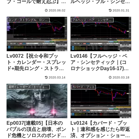
ブ・コールで耐え忍ぶ】
ルヘッジ・ブル・シンセテ
+117,000円
ィック】+89,000円(3/4)
2020.06.02
2020.01.31
ロング・ストラングル、ロング・ストラドル
フルヘッジ・ベア・シンセティック
Lv0072【祝☆令和プッ
Lv0146【フルヘッジ・ベ
ト・カレンダー・スプレッ
ア・シンセティック｜(コ
ド+期先ロング・ストラン
ロナショックDay16-17)ダ
グルで史上初GW10連休を
ウ-3000ドル超、史上最大
2020.03.14
2020.03.18
持越す】+60,000円
下落幅更新】+84,000円
週間トレーダーズ・トリビューン
カバード・プット
Ep0037[連載05]【日本の
Lv0124【カバード・プッ
バブルの頂点と崩壊、ポン
ト｜違和感を感じたら即返
ド危機とソロスのポンド売
済、オプション・ショート