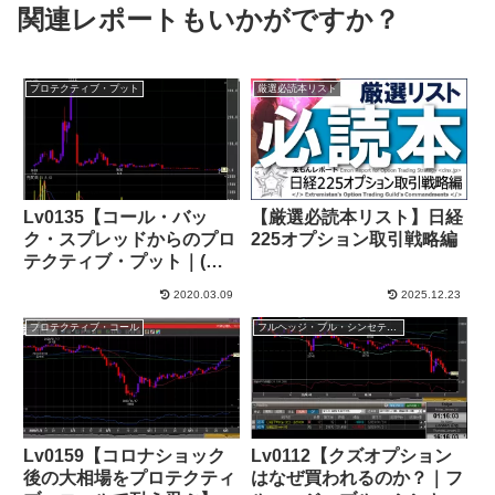
関連レポートもいかがですか？
プロテクティブ・プット
厳選必読本リスト
Lv0135【コール・バッ
【厳選必読本リスト】日経
ク・スプレッドからのプロ
225オプション取引戦略編
テクティブ・プット｜(コ
ロナショックDay9)】
2020.03.09
2025.12.23
+401,000円
プロテクティブ・コール
フルヘッジ・ブル・シンセティック
Lv0159【コロナショック
Lv0112【クズオプション
後の大相場をプロテクティ
はなぜ買われるのか？｜フ