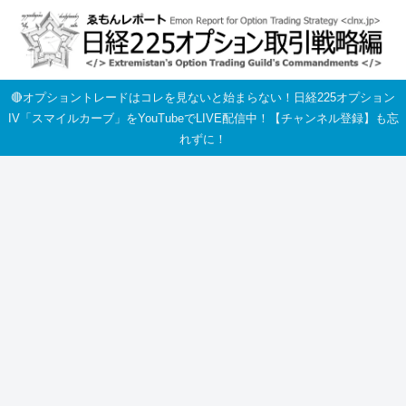
🔴オプショントレードはコレを見ないと始まらない！日経225オプション
IV「スマイルカーブ」をYouTubeでLIVE配信中！【チャンネル登録】も忘
れずに！