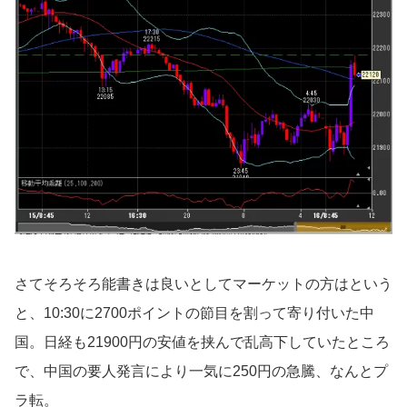
さてそろそろ能書きは良いとしてマーケットの方はという
と、10:30に2700ポイントの節目を割って寄り付いた中
国。日経も21900円の安値を挟んで乱高下していたところ
で、中国の要人発言により一気に250円の急騰、なんとプ
ラ転。