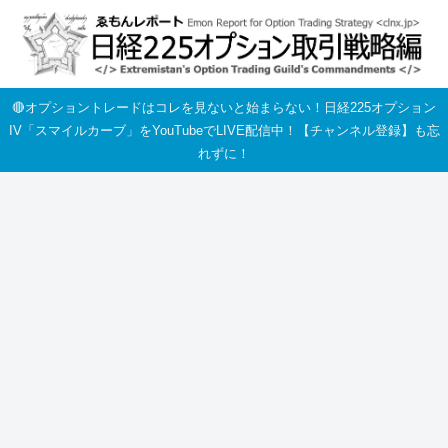
🔴オプショントレードはコレを見ないと始まらない！日経225オプション
IV「スマイルカーブ」をYouTubeでLIVE配信中！【チャンネル登録】も忘
れずに！