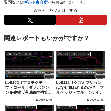
質問などは
ギルド集会所
からお気軽にどうぞ。
ゑもん。をフォローする
関連レポートもいかがですか？
プロテクティブ・コール
フルヘッジ・ブル・シンセティック
Lv0102【プロテクティ
Lv0112【クズオプション
ブ・コール｜ダメポジショ
はなぜ買われるのか？｜フ
ンを先物反落局面で救出】
ルヘッジ・ブル・シンセテ
+35,000円
ィック】+89,000円(3/4)
2019.11.01
2020.01.31
コール・バック・スプレッド
カバード・プット