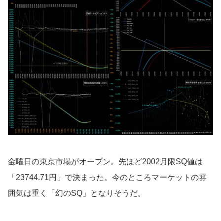
金曜日の東京市場がオープン。先ほど2002月限SQ値は
「23744.71円」で決まった。今のところマーケットの雰
囲気は重く「幻のSQ」となりそうだ。