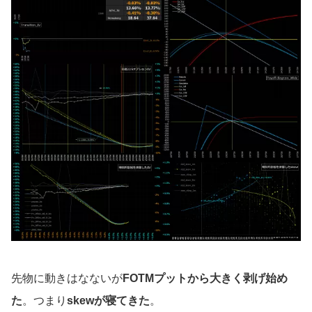
先物に動きはなないが
FOTMプットから大きく剥げ始め
た
。つまり
skewが寝てきた
。