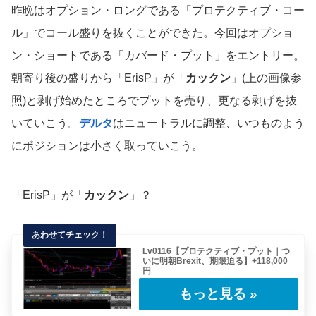
昨晩はオプション・ロングである「プロテクティブ・コー
ル」でコール盛りを抜くことができた。今回はオプショ
ン・ショートである「カバード・プット」をエントリー。
朝寄り後の盛りから「ErisP」が「
カックン
」(上の画像参
照)と剥げ始めたところでプットを売り、更なる剥げを抜
いていこう。
デルタ
はニュートラルに調整、いつものよう
にポジションは小さく取っていこう。
「ErisP」が「
カックン
」？
Lv0116【プロテクティブ・プット｜つ
いに明朝Brexit、期限迫る】+118,000
円
今回のトレードは昨日の(前号の)コピートレー
ド(同じことを繰り返しただけ)になるのでサ
ク……