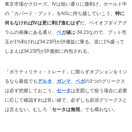
東京市場がクローズ。IVは狙い通りに微剥げ。ホールド中
の「カバード・プット」をNSに持ち越していこう。
特に
何もなければIVは更に剥げ進むはず
だ。ペイオフダイアグ
ラムの画像にある通り、
ベガ
値
は-34.23なので、プット売
玉が1%剥げれば34.23円が評価益に乗る。逆に1%盛って
しまえば34.23円が評価損に内包される。
「ボラティリティ・トレード」に限らずオプションをイジ
るなら最低でも
デルタ
、
ガンマ
、
ベガ
の3つのグリークス
は必ず把握しておこう。
セータ
は意図して狙う場合に必要
に応じて確認すれば良い値で、必ずしも必須グリークスと
は言えない。むしろ「
セータは無視
」でも構わない。