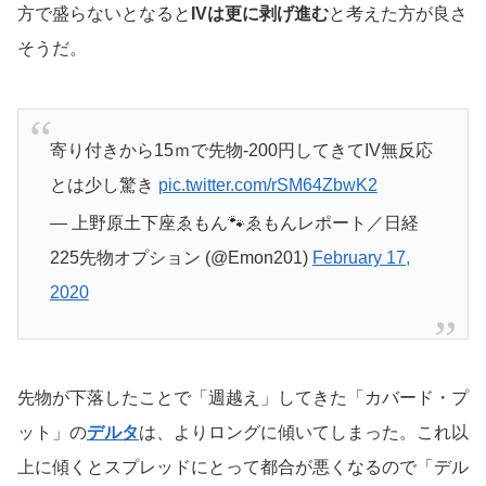
方で盛らないとなると
IVは更に剥げ進む
と考えた方が良さ
そうだ。
寄り付きから15ｍで先物-200円してきてIV無反応
とは少し驚き
pic.twitter.com/rSM64ZbwK2
— 上野原土下座ゑもん🐾ゑもんレポート／日経
225先物オプション (@Emon201)
February 17,
2020
先物が下落したことで「週越え」してきた「カバード・プ
ット」の
デルタ
は、よりロングに傾いてしまった。これ以
上に傾くとスプレッドにとって都合が悪くなるので「デル