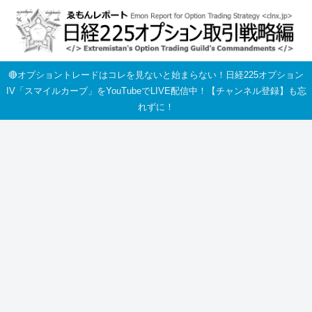
🔴オプショントレードはコレを見ないと始まらない！日経225オプション
IV「スマイルカーブ」をYouTubeでLIVE配信中！【チャンネル登録】も忘
れずに！