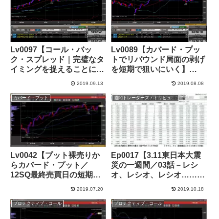
Lv0097【コール・バッ
Lv0089【カバード・プッ
ク・スプレッド｜完璧なタ
トでリバウンド局面の剥げ
イミングを捉えることに成
を短期で狙いにいく】
功(日経8連騰)】+40,000円
+25,000円
2019.09.13
2019.08.08
カバード・プット
週間トレーダーズ・トリビューン
Lv0042【プット裸売りか
Ep0017【3.11東日本大震
らカバード・プット／
災の一週間／03話－レシ
12SQ最終売買日の短期ト
オ、レシオ、レシオ……バ
レード】+32,000円
カの一つ覚え、2011年3月
2019.07.20
2019.10.18
11日(金)14時46分まで】
プロテクティブ・コール
プロテクティブ・コール