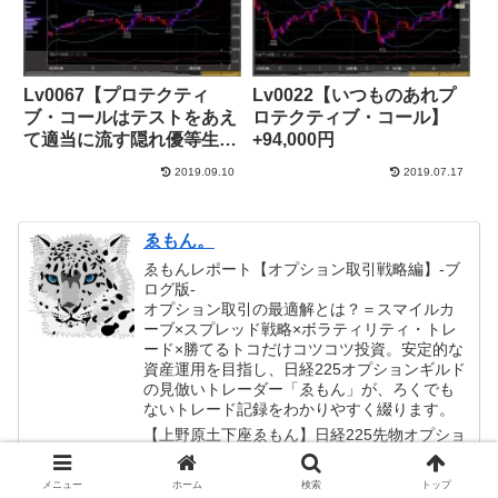
Lv0067【プロテクティ
Lv0022【いつものあれプ
ブ・コールはテストをあえ
ロテクティブ・コール】
て適当に流す隠れ優等生】
+94,000円
+63,000 JPY
2019.09.10
2019.07.17
ゑもん。
ゑもんレポート【オプション取引戦略編】-ブ
ログ版-
オプション取引の最適解とは？＝スマイルカ
ーブ×スプレッド戦略×ボラティリティ・トレ
ード×勝てるトコだけコツコツ投資。安定的な
資産運用を目指し、日経225オプションギルド
の見倣いトレーダー「ゑもん」が、ろくでも
ないトレード記録をわかりやすく綴ります。
【上野原土下座ゑもん】日経225先物オプショ
ン専業トレーダー。Extremistan の僻地辺境、
山岳地帯にひっそりと生息する Chronolynx(ク
メニュー
ホーム
検索
トップ
ロノリンクス) というユキヒョウに似たネコ科