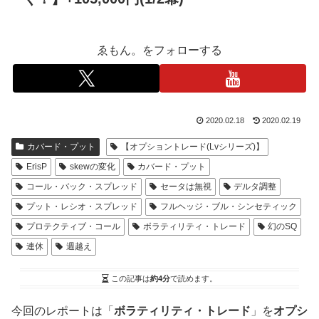
ゑもん。をフォローする
2020.02.18
2020.02.19
カバード・プット
【オプショントレード(Lvシリーズ)】
ErisP
skewの変化
カバード・プット
コール・バック・スプレッド
セータは無視
デルタ調整
プット・レシオ・スプレッド
フルヘッジ・ブル・シンセティック
プロテクティブ・コール
ボラティリティ・トレード
幻のSQ
連休
週越え
この記事は
約4分
で読めます。
今回のレポートは「
ボラティリティ・トレード
」を
オプシ