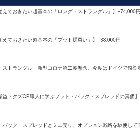
に覚えておきたい超基本の「ロング・ストラングル」】+74,000
に覚えておきたい超基本の「プット裸買い」】+38,000円
ング・ストラングル｜新型コロナ第二波懸念、今度はドイツで感染者数
で爆益？クズOP職人に学ぶプット・バック・スプレッドの真価】+75,
ット・バック・スプレッドとミニ売り、オプション戦略を駆使して下落