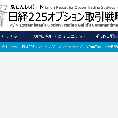
キャッチャー
OP職ギルド(コミュニティ)
🔴LIVE配
始まらない！日経225オプションIV「スマイルカーブ」をYouTubeでLIV