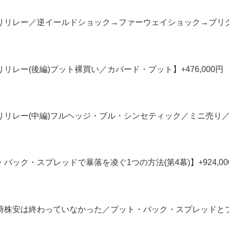
ニ売りリレー／逆イールドショック→ファーウェイショック→ブリ
売りリレー(後編)プット裸買い／カバード・プット】+476,000円
売りリレー(中編)フルヘッジ・ブル・シンセティック／ミニ売り／プ
ト・バック・スプレッドで暴落を凌ぐ1つの方法(第4幕)】+924,00
界同時株安は終わっていなかった／プット・バック・スプレッドとプ