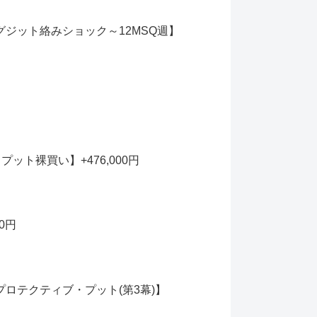
グジット絡みショック～12MSQ週】
ット裸買い】+476,000円
0円
ロテクティブ・プット(第3幕)】