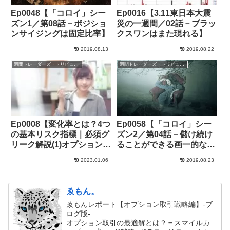
Ep0048【「コロイ」シー
Ep0016【3.11東日本大震
ズン1／第08話－ポジショ
災の一週間／02話－ブラッ
ンサイジングは固定比率】
クスワンはまた現れる】
2019.08.13
2019.08.22
週間トレーダーズ・トリビューン
週間トレーダーズ・トリビューン
Ep0008【変化率とは？4つ
Ep0058【「コロイ」シー
の基本リスク指標｜必須グ
ズン2／第04話－儲け続け
リーク解説(1)オプション取
ることができる画一的な手
引】
法はマーケットには存在し
2023.01.06
2019.08.23
ない】
ゑもん。
ゑもんレポート【オプション取引戦略編】-ブ
ログ版-
オプション取引の最適解とは？＝スマイルカ