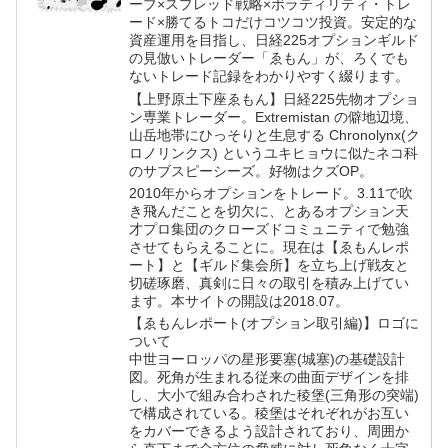
ーブ×スプレッド戦略×ボラティリティ・トレ
ード×勝てるトコだけコツコツ投資。安定的な
資産運用を目指し、日経225オプションギルド
の見倣いトレーダー「ゑもん」が、ろくでも
ないトレード記録をわかりやすく綴ります。
【上野原土下座ゑもん】日経225先物オプショ
ン専業トレーダー。Extremistan の僻地辺境、
山岳地帯にひっそりと生息する Chronolynx(ク
ロノリンクス) というユキヒョウに似たネコ科
のサブスピーシーズ。好物はクズOP。
2010年からオプションをトレード。3.11で吹
き飛んだことを切欠に、とあるオプション天
才プロ集団のクローズドコミュニティで勉強
させてもらえることに。現在は【ゑもんレポ
ート】と【ギルド集会所】を立ち上げ戦友と
切磋琢磨、真剣に日々の取引を積み上げてい
ます。本サイトの開設は2018.07。
【ゑもんレポート(オプション取引編)】ロゴに
ついて
中世ヨーロッパの星形要塞(城塞)の基礎設計
図。死角が生まれる従来の曲面デザインを排
し、大小で組み合わされた稜堡(三角形の突端)
で構成されている。稜堡はそれぞれがお互い
をカバーできるよう設計されており、周囲か