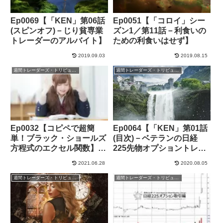
Ep0069【「KEN」第06話
Ep0051【「コロイ」シー
(スピンオフ)－じり貧専業
ズン1／第11話－利食いの
トレーダーのアルバイト】
ための利食いはせず】
2019.09.03
2019.08.15
週間トレーダーズ・トリビューン
週間トレーダーズ・トリビューン
Ep0032【コピペで超簡
Ep0064【「KEN」第01話
単！ブラック・ショールズ
(目次)－ベテランの日経
方程式のエクセル関数】
225先物オプショントレー
(スマイルキャッチャー実
ダー】
2021.06.28
2020.08.05
装可)
週間トレーダーズ・トリビューン
週間トレーダーズ・トリビューン