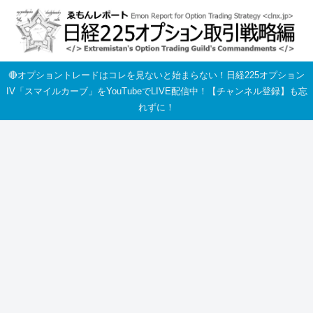
🔴オプショントレードはコレを見ないと始まらない！日経225オプション
IV「スマイルカーブ」をYouTubeでLIVE配信中！【チャンネル登録】も忘
れずに！