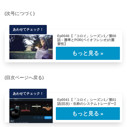
(次号につづく)
Ep0046【「コロイ」シーズン1／第06
話－勝率とPOR(ペイオフレシオ)の重
要性】
(目次ページへ戻る)■ではBO戦略の弱点をお聞
きします。プライスがN日の新高値を付けた
の……
(目次ページへ戻る)
Ep0041【「コロイ」シーズン1／第01
話(目次)－生粋のシステムトレーダー】
今回から連載していくレポートは、システムト
レーダーとして現役で活躍する「コロイ」氏に
イン……