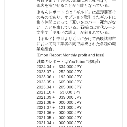
ら直下まで全方位の脅威に対し死角なく十字
砲火を浴びせることが可能となっている。
ゑもんレポートでは「ギルド」は星形要塞そ
のものであり、オプション取引またギルドに
集う仲間にとって「互いをカバー・死角がな
い」ことを表している。石板には古代ルーン
文字で「ギルドの訓え」が刻まれている。
【ギルド】中世より近世にかけて西欧諸都市
において商工業者の間で結成された各種の職
業別組合。
[Emon Report Monthly profit and loss]
以降のレポートはYouTubeに移動👍
2024.04 + 334,000 JPY
2023.07 + 252,000 JPY
2023.06 + 192,000 JPY
2023.05 + 605,000 JPY
2023.04 + 205,000 JPY
2021.10 + 53,000 JPY
2021.09 + 339,000 JPY
2021.08 + 000,000 JPY
2021.07 + 121,000 JPY
2021.06 + 000,000 JPY
2021.05 + 000,000 JPY
2021.04 + 000,000 JPY