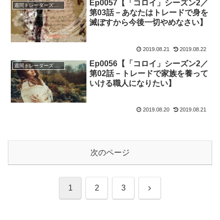
Ep0057【「コロイ」シーズン2／
週間トレーダーズ・トリビューン
第03話－あなたはトレードで身を
滅ぼすから今後一切やめなさい】
2019.08.21
2019.08.22
Ep0056【「コロイ」シーズン2／
週間トレーダーズ・トリビューン
第02話－トレードで家族を養って
いける職人になりたい】
2019.08.20
2019.08.21
次のページ
次
1
2
3
へ