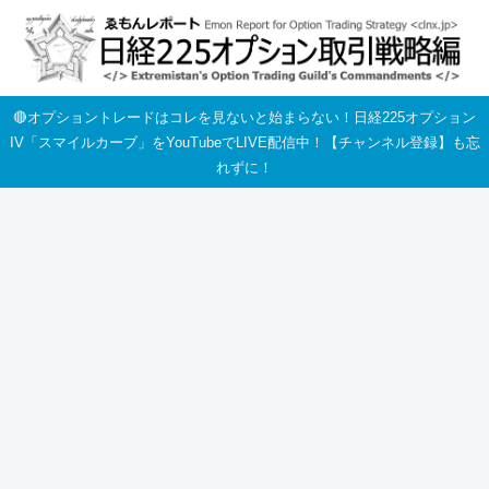
🔴オプショントレードはコレを見ないと始まらない！日経225オプション
IV「スマイルカーブ」をYouTubeでLIVE配信中！【チャンネル登録】も忘
れずに！