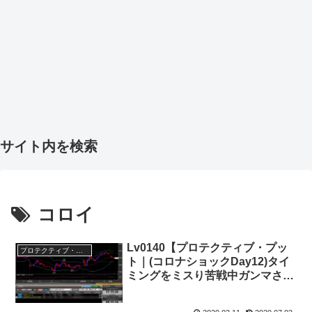
サイト内を検索
コロイ
Lv0140【プロテクティブ・プッ
プロテクティブ・プット
ト｜(コロナショックDay12)タイ
ミングをミスり苦戦中ガンマさん
から救いの手】+103,000円