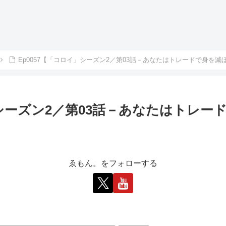
Ep0057【「コロイ」シーズン2／第03話－あなたはトレードで身を
」シーズン2／第03話－あなたはトレ
ゑもん。をフォローする