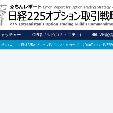
キャッチャー
OP職ギルド(コミュニティ)
🔴LIVE配
始まらない！日経225オプションIV「スマイルカーブ」をYouTubeでLIV