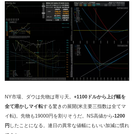
NY市場、ダウは先物は寄り天。
+1100ドルから上げ幅を
全て溶かしマイ転
する驚きの展開(米主要三指数は全てマ
イ転)。先物も19000円を割りそうだ。NS高値から
-1200
円
したことになる。連日の異常な値幅にもいい加減に慣れ