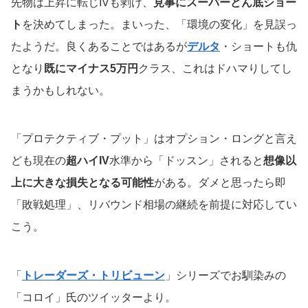
先物は上昇に転じIVも剥げ、
見事にスーパーどん底ショー
ト
を決めてしまった。まいった、「環境の変化」を見誤っ
たようだ。良くあることではあるが
デルタ
・ショートも仇
となり
既にマイナス5万円
クラス、これはドハマりしてし
まうかもしれない。
「プロテクティブ・プット」はオプション・ロングと言え
ども現在の
超ハイIV
水準から「ドッスン」されると
想像以
上に大きな損失となる可能性
がある。ダメと思ったら即
「敗戦処理」、リバウンド相場の継続を前提に対応してい
こう。
「
トレーダーズ・トリビューン
」シリーズでお馴染みの
「コロイ」氏のツイッターより。