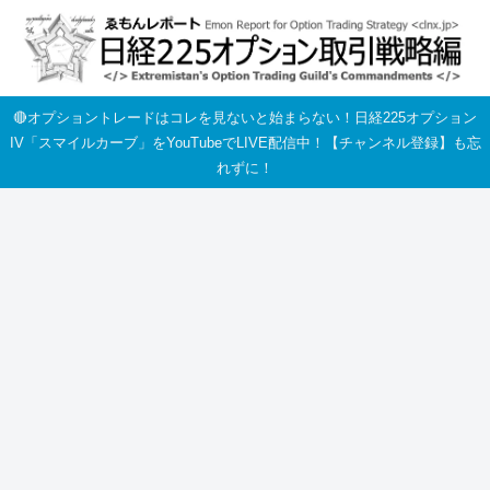
🔴オプショントレードはコレを見ないと始まらない！日経225オプション
IV「スマイルカーブ」をYouTubeでLIVE配信中！【チャンネル登録】も忘
れずに！