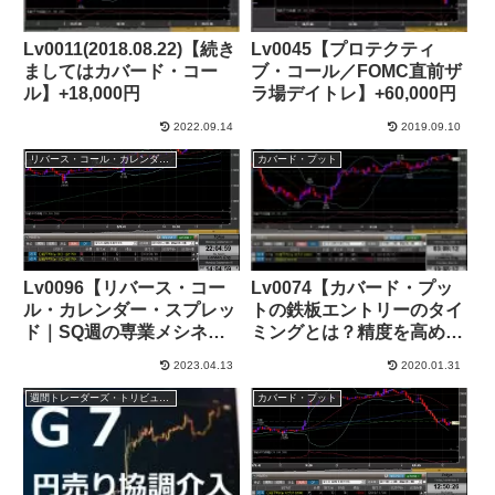
Lv0011(2018.08.22)【続き
Lv0045【プロテクティ
ましてはカバード・コー
ブ・コール／FOMC直前ザ
ル】+18,000円
ラ場デイトレ】+60,000円
2022.09.14
2019.09.10
リバース・コール・カレンダー・スプレッド
カバード・プット
Lv0096【リバース・コー
Lv0074【カバード・プッ
ル・カレンダー・スプレッ
トの鉄板エントリーのタイ
ド｜SQ週の専業メシネ
ミングとは？精度を高める
タ】+41,000円
コツやテクニック】
2023.04.13
2020.01.31
+177,000 JPY
週間トレーダーズ・トリビューン
カバード・プット