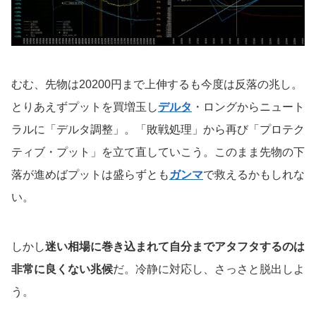
むむ、先物は20200円まで上伸するも今度は反落の兆し。
とりあえずプットを買増玉し
デルタ
・ロングからニュート
ラルに「デルタ調整」。「敗戦処理」から再び「プロテク
ティブ・プット」を立て直していこう。このまま先物の下
落が進めばプットは盛らずとも
ガンマ
で救えるかもしれな
い。
しかし
迷い相場に巻き込まれて自分までアタフタするのは
非常に良くない兆候
だ。冷静に対応し、さっさと脱出しよ
う。