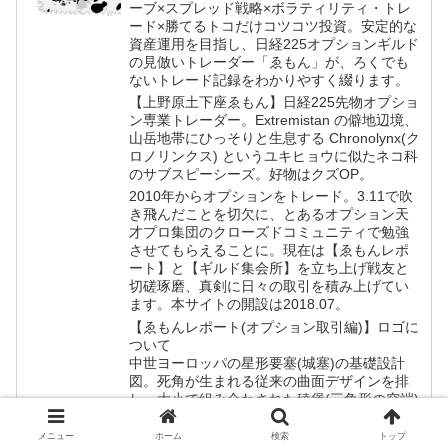
ーブ×スプレッド戦略×ボラティリティ・トレ
ード×勝てるトコだけコツコツ投資。安定的な
資産運用を目指し、日経225オプションギルド
の見倣いトレーダー「ゑもん」が、ろくでも
ないトレード記録をわかりやすく綴ります。
【上野原土下座ゑもん】日経225先物オプショ
ン専業トレーダー。Extremistan の僻地辺境、
山岳地帯にひっそりと生息する Chronolynx(ク
ロノリンクス) というユキヒョウに似たネコ科
のサブスピーシーズ。好物はクズOP。
2010年からオプションをトレード。3.11で吹
き飛んだことを切欠に、とあるオプション天
才プロ集団のクローズドコミュニティで勉強
させてもらえることに。現在は【ゑもんレポ
ート】と【ギルド集会所】を立ち上げ戦友と
切磋琢磨、真剣に日々の取引を積み上げてい
ます。本サイトの開設は2018.07。
【ゑもんレポート(オプション取引編)】ロゴに
ついて
中世ヨーロッパの星形要塞(城塞)の基礎設計
図。死角が生まれる従来の曲面デザインを排
し、大小で組み合わされた稜堡(三角形の突端)
で構成されている。稜堡はそれぞれがお互い
をカバーできるよう設計されており、周囲か
メニュー
ホーム
検索
トップ