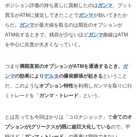
ポジション評価の持ち直しに貢献したのは
ガンマ
、プット
買玉がATMに接近してきたことで
ガンマ
が効いてきたか
らだ。
ガンマ
が最大値を取るのは期近のオプションが
ATM化するときで、残存が少ないほど
ガンマ
曲線はATM
を中心に尖度が大きくなっていく。
つまり
満期直前のオプションがATMを通過するとき、
ガ
ンマ
の効果により
デルタ
の爆発膨張が起きる
ということ
だ。このような
オプション特性
を利用しガンマを取りに行
くトレードを「
ガンマ・トレード
」という。
とは言っても今回ばかりは「コロナショック」で
全てのオ
プションが(グリークスが)既に超巨大化している
ので、平
時ほど「
ガンマ・トレード
」の恩恵は期待できない。