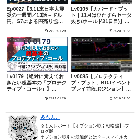
Ep0027【3.11東日本大震
Lv0105【カバード・プッ
災の一週間／13話－ドル
ト｜11月はひたすらセータ
円、G7による円売り協調
抜き(ホールド21日目)】
介入で急反転】
+341,000円
2020.01.29
2020.01.23
プロテクティブ・コール
プロテクティブ・プット
Lv0179【絶対に覚えてお
Lv0085【プロテクティ
きたい超基本の「プロテク
ブ・プット、BOJイベント
ティブ・コール」】
プレイ前段ポジション】
+32,000円
+28,000円
2021.01.29
2019.07.30
ゑもん。
ゑもんレポート【オプション取引戦略編】-ブ
ログ版-
オプション取引の最適解とは？＝スマイルカ