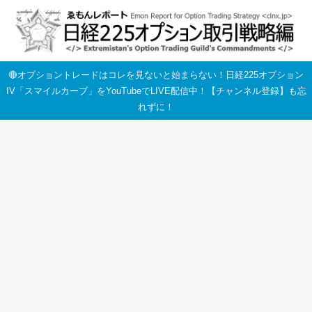
🔴オプショントレードはコレを見ないと始まらない！日経225オプション
IV「スマイルカーブ」をYouTubeでLIVE配信中！【チャンネル登録】も忘
れずに！