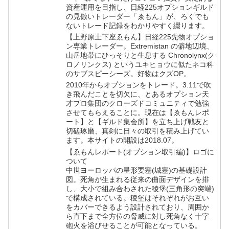
資産運用を目指し、日経225オプションギルド
の見倣いトレーダー「ゑもん」が、ろくでも
ないトレード記録をわかりやすく綴ります。
【上野原土下座ゑもん】日経225先物オプショ
ン専業トレーダー。Extremistan の僻地辺境、
山岳地帯にひっそりと生息する Chronolynx(ク
ロノリンクス) というユキヒョウに似たネコ科
のサブスピーシーズ。好物はクズOP。
2010年からオプションをトレード。3.11で吹
き飛んだことを切欠に、とあるオプション天
才プロ集団のクローズドコミュニティで勉強
させてもらえることに。現在は【ゑもんレポ
ート】と【ギルド集会所】を立ち上げ戦友と
切磋琢磨、真剣に日々の取引を積み上げてい
ます。本サイトの開設は2018.07。
【ゑもんレポート(オプション取引編)】ロゴに
ついて
中世ヨーロッパの星形要塞(城塞)の基礎設計
図。死角が生まれる従来の曲面デザインを排
し、大小で組み合わされた稜堡(三角形の突端)
で構成されている。稜堡はそれぞれがお互い
をカバーできるよう設計されており、周囲か
ら直下まで全方位の脅威に対し死角なく十字
砲火を浴びせることが可能となっている。