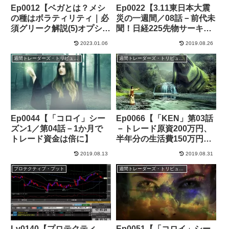
Ep0012【ベガとは？メシ
Ep0022【3.11東日本大震
の種はボラティリティ｜必
災の一週間／08話－前代未
須グリーク解説(5)オプショ
聞！日経225先物サーキッ
ン取引】
トブレーカー連続2回発
2023.01.06
2019.08.26
動】
週間トレーダーズ・トリビューン
週間トレーダーズ・トリビューン
Ep0044【「コロイ」シー
Ep0066【「KEN」第03話
ズン1／第04話－1か月で
－トレード原資200万円、
トレード資金は倍に】
半年分の生活費150万円で
スタート】
2019.08.13
2019.08.31
プロテクティブ・プット
週間トレーダーズ・トリビューン
Lv0140【プロテクティ
Ep0051【「コロイ」シー