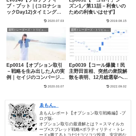
ブ・プット｜(コロナショ
ズン1／第11話－利食いの
ックDay12)タイミングを
ための利食いはせず】
ミスり苦戦中ガンマさんか
2020.07.03
2019.08.15
ら救いの手】+103,000円
週間トレーダーズ・トリビューン
週間トレーダーズ・トリビューン
Ep0014【オプション取引
Ep0039【コール爆騰！民
－戦略を生み出した人の実
主野田首相、突然の衆院解
例｜セイジのコンバージョ
散を表明、12月総選挙へー
ンとリバーサル】
オプション取引あさぎうら
2020.03.07
2022.09.02
の記憶】
ゑもん。
ゑもんレポート【オプション取引戦略編】-ブ
ログ版-
オプション取引の最適解とは？＝スマイルカ
ーブ×スプレッド戦略×ボラティリティ・トレ
ード×勝てるトコだけコツコツ投資。安定的な