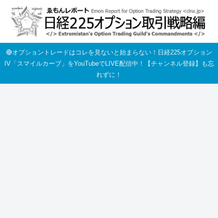
🔴オプショントレードはコレを見ないと始まらない！日経225オプション
IV「スマイルカーブ」をYouTubeでLIVE配信中！【チャンネル登録】も忘
れずに！