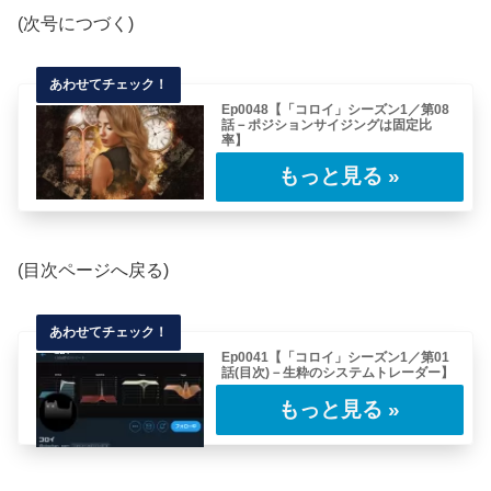
(次号につづく)
Ep0048【「コロイ」シーズン1／第08
話－ポジションサイジングは固定比
率】
(目次ページへ戻る)■トレードの基準としている
時間軸は何ですか？□8時間足ですね。■珍
し……
(目次ページへ戻る)
Ep0041【「コロイ」シーズン1／第01
話(目次)－生粋のシステムトレーダー】
今回から連載していくレポートは、システムト
レーダーとして現役で活躍する「コロイ」氏に
イン……