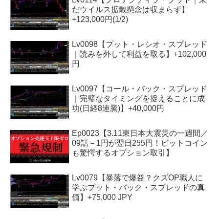
だウイルス拡散懸念は収まらず】
+123,000円(1/2)
Lv0098【プット・レシオ・スプレッド
｜読みを外して利益を取る】+102,000
円
Lv0097【コール・バック・スプレッド
｜完璧なタイミングを捉えることに成
功(日経8連騰)】+40,000円
Ep0023【3.11東日本大震災の一週間／
09話－1円が翌日255円！ビットコイン
も驚愕するオプション取引】
Lv0079【暴落で爆益？クズOP職人に
学ぶプット・バック・スプレッドの真
価】+75,000 JPY