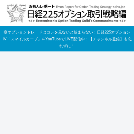
🔴オプショントレードはコレを見ないと始まらない！日経225オプション
IV「スマイルカーブ」をYouTubeでLIVE配信中！【チャンネル登録】も忘
れずに！