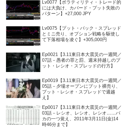
Lv0077【ボラティリティ・トレード的
には大負け、カバード・プット失敗の
パターン】+27,000 JPY
Lv0075【プット・バック・スプレッド
とミニ売り、オプション戦略を駆使し
て下落相場を凌ぐ】+305,000円
Ep0021【3.11東日本大震災の一週間／
07話－愚者の罪と罰、週末持越しのプ
ット・レシオ・スプレッドの行方】
Ep0019【3.11東日本大震災の一週間／
05話－夕場オープンにプット裸売り、
プット・レシオ・スプレッドで週越
え】
Ep0017【3.11東日本大震災の一週間／
03話－レシオ、レシオ、レシオ……バ
カの一つ覚え、2011年3月11日(金)14
時46分まで】