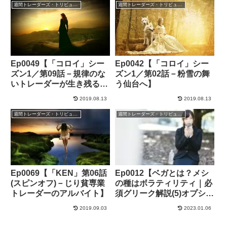
週間トレーダーズ・トリビューン
週間トレーダーズ・トリビューン
Ep0049【「コロイ」シー
Ep0042【「コロイ」シー
ズン1／第09話－規律のな
ズン1／第02話－粉雪の舞
いトレーダーが生き残るこ
う仙台へ】
とはない】
2019.08.13
2019.08.13
週間トレーダーズ・トリビューン
週間トレーダーズ・トリビューン
Ep0069【「KEN」第06話
Ep0012【ベガとは？メシ
(スピンオフ)－じり貧専業
の種はボラティリティ｜必
トレーダーのアルバイト】
須グリーク解説(5)オプショ
ン取引】
2019.09.03
2023.01.06