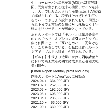
中世ヨーロッパの星形要塞(城塞)の基礎設計
図。死角が生まれる従来の曲面デザインを排
し、大小で組み合わされた稜堡(三角形の突端)
で構成されている。稜堡はそれぞれがお互い
をカバーできるよう設計されており、周囲か
ら直下まで全方位の脅威に対し死角なく十字
砲火を浴びせることが可能となっている。
ゑもんレポートでは「ギルド」は星形要塞そ
のものであり、オプション取引またギルドに
集う仲間にとって「互いをカバー・死角がな
い」ことを表している。石板には古代ルーン
文字で「ギルドの訓え」が刻まれている。
【ギルド】中世より近世にかけて西欧諸都市
において商工業者の間で結成された各種の職
業別組合。
[Emon Report Monthly profit and loss]
以降のレポートはYouTubeに移動👍
2024.04 + 334,000 JPY
2023.07 + 252,000 JPY
2023.06 + 192,000 JPY
2023.05 + 605,000 JPY
2023.04 + 205,000 JPY
2021.10 + 53,000 JPY
2021.09 + 339,000 JPY