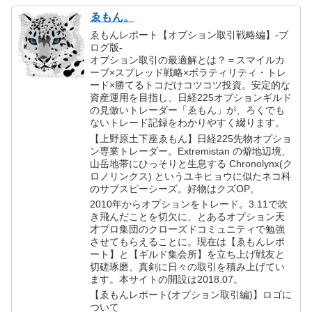
ゑもん。
ゑもんレポート【オプション取引戦略編】-ブ
ログ版-
オプション取引の最適解とは？＝スマイルカ
ーブ×スプレッド戦略×ボラティリティ・トレ
ード×勝てるトコだけコツコツ投資。安定的な
資産運用を目指し、日経225オプションギルド
の見倣いトレーダー「ゑもん」が、ろくでも
ないトレード記録をわかりやすく綴ります。
【上野原土下座ゑもん】日経225先物オプショ
ン専業トレーダー。Extremistan の僻地辺境、
山岳地帯にひっそりと生息する Chronolynx(ク
ロノリンクス) というユキヒョウに似たネコ科
のサブスピーシーズ。好物はクズOP。
2010年からオプションをトレード。3.11で吹
き飛んだことを切欠に、とあるオプション天
才プロ集団のクローズドコミュニティで勉強
させてもらえることに。現在は【ゑもんレポ
ート】と【ギルド集会所】を立ち上げ戦友と
切磋琢磨、真剣に日々の取引を積み上げてい
ます。本サイトの開設は2018.07。
【ゑもんレポート(オプション取引編)】ロゴに
ついて