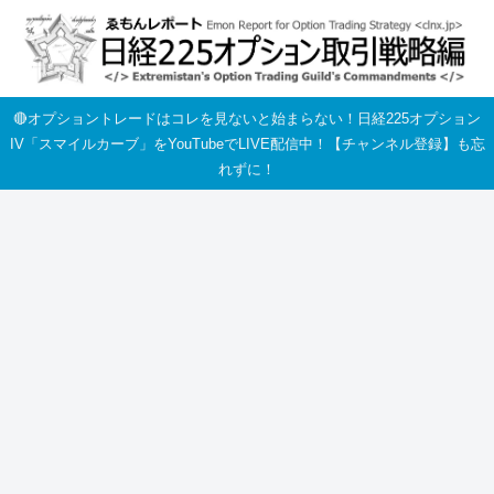
🔴オプショントレードはコレを見ないと始まらない！日経225オプション
IV「スマイルカーブ」をYouTubeでLIVE配信中！【チャンネル登録】も忘
れずに！