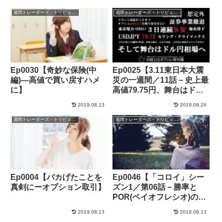
週間トレーダーズ・トリビューン
週間トレーダーズ・トリビューン
Ep0030【奇妙な保険(中
Ep0025【3.11東日本大震
編)―高値で買い戻すハメ
災の一週間／11話－史上最
に】
高値79.75円、舞台はドル
円相場へ】
2019.08.13
2019.08.26
週間トレーダーズ・トリビューン
週間トレーダーズ・トリビューン
Ep0004【バカげたことを
Ep0046【「コロイ」シー
真剣にーオプション取引】
ズン1／第06話－勝率と
POR(ペイオフレシオ)の重
要性】
2019.08.13
2019.08.13